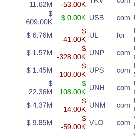
TRV
com
11.62M
-53.00K
$
$ 0.00K
USB
com
609.00K
$
$ 6.76M
UL
for
-41.00K
$
$ 1.57M
UNP
com
-328.00K
$
$ 1.45M
UPS
com
-100.00K
$
$
UNH
com
22.36M
108.00K
$
$ 4.37M
UNM
com
-14.00K
$
$ 9.85M
VLO
com
-59.00K