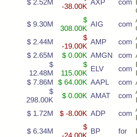
$ 2.52M
AXP
com
-38.00K
$
$ 9.30M
AIG
com
308.00K
$
$ 2.44M
AMP
com
-19.00K
$ 2.65M
$ 0.00K
AMGN
com
$
$
ELV
com
12.48M
115.00K
$ 7.86M
$ 64.00K
AAPL
com
$
$ 0.00K
AMAT
com
298.00K
$ 1.72M
$ -8.00K
ADP
com
$
$ 6.34M
BP
for
-24.00K