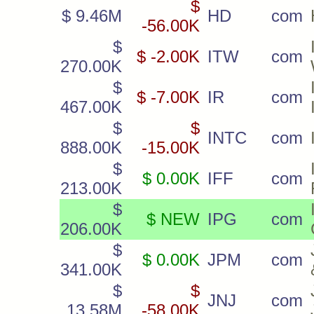
$
$ 9.46M
HD
com
-56.00K
$
$ -2.00K
ITW
com
270.00K
$
$ -7.00K
IR
com
467.00K
$
$
INTC
com
888.00K
-15.00K
$
$ 0.00K
IFF
com
213.00K
$
$ NEW
IPG
com
206.00K
$
$ 0.00K
JPM
com
341.00K
$
$
JNJ
com
13.58M
-58.00K