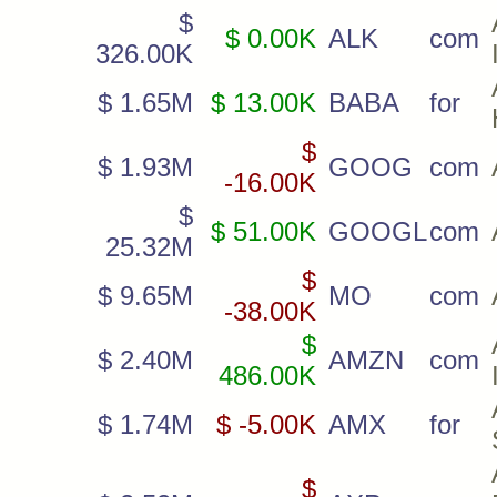
$
$ 0.00K
ALK
com
326.00K
$ 1.65M
$ 13.00K
BABA
for
$
$ 1.93M
GOOG
com
-16.00K
$
$ 51.00K
GOOGL
com
25.32M
$
$ 9.65M
MO
com
-38.00K
$
$ 2.40M
AMZN
com
486.00K
$ 1.74M
$ -5.00K
AMX
for
$