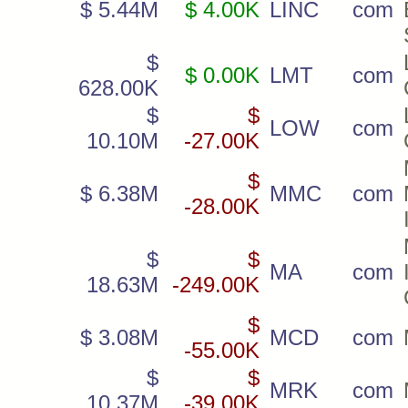
$ 5.44M
$ 4.00K
LINC
com
$
$ 0.00K
LMT
com
628.00K
$
$
LOW
com
10.10M
-27.00K
$
$ 6.38M
MMC
com
-28.00K
$
$
MA
com
18.63M
-249.00K
$
$ 3.08M
MCD
com
-55.00K
$
$
MRK
com
10.37M
-39.00K