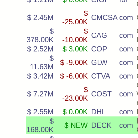
$
$ 2.45M
CMCSA
com
-25.00K
$
$
CAG
com
378.00K
-10.00K
$ 2.52M
$ 3.00K
COP
com
$
$ -9.00K
GLW
com
11.63M
$ 3.42M
$ -6.00K
CTVA
com
$
$ 7.27M
COST
com
-23.00K
$ 2.55M
$ 0.00K
DHI
com
$
$ NEW
DECK
com
168.00K