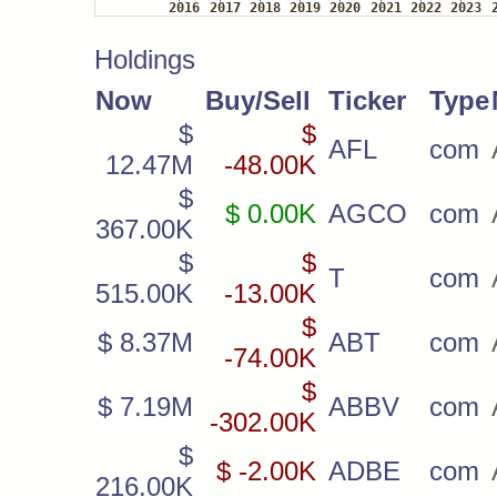
Holdings
Now
Buy/Sell
Ticker
Type
$
$
AFL
com
12.47M
-48.00K
$
$ 0.00K
AGCO
com
367.00K
$
$
T
com
515.00K
-13.00K
$
$ 8.37M
ABT
com
-74.00K
$
$ 7.19M
ABBV
com
-302.00K
$
$ -2.00K
ADBE
com
216.00K