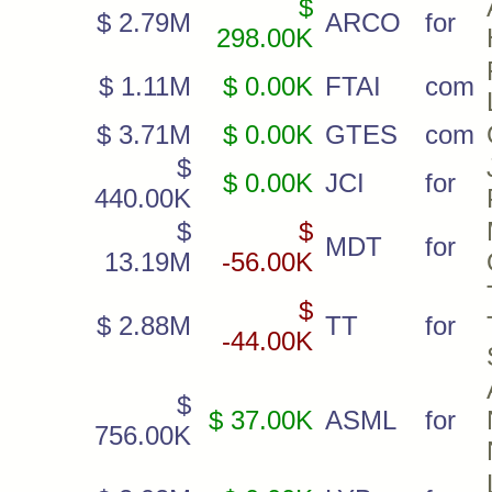
$
$ 2.79M
ARCO
for
298.00K
$ 1.11M
$ 0.00K
FTAI
com
$ 3.71M
$ 0.00K
GTES
com
$
$ 0.00K
JCI
for
440.00K
$
$
MDT
for
13.19M
-56.00K
$
$ 2.88M
TT
for
-44.00K
$
$ 37.00K
ASML
for
756.00K