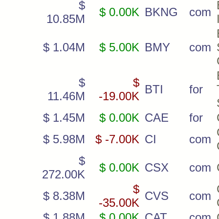
$
$ 0.00K
BKNG
com
10.85M
$ 1.04M
$ 5.00K
BMY
com
$
$
BTI
for
11.46M
-19.00K
$ 1.45M
$ 0.00K
CAE
for
$ 5.98M
$ -7.00K
CI
com
$
$ 0.00K
CSX
com
272.00K
$
$ 8.38M
CVS
com
-35.00K
$ 1.88M
$ 0.00K
CAT
com