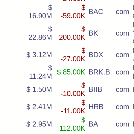
$
$
BAC
com
16.90M
-59.00K
$
$
BK
com
22.86M
-200.00K
$
$ 3.12M
BDX
com
-27.00K
$
$ 85.00K
BRK.B
com
11.24M
$
$ 1.50M
BIIB
com
-10.00K
$
$ 2.41M
HRB
com
-11.00K
$
$ 2.95M
BA
com
112.00K