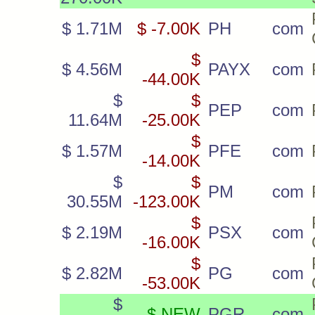
$ 1.71M
$ -7.00K
PH
com
$
$ 4.56M
PAYX
com
-44.00K
$
$
PEP
com
11.64M
-25.00K
$
$ 1.57M
PFE
com
-14.00K
$
$
PM
com
30.55M
-123.00K
$
$ 2.19M
PSX
com
-16.00K
$
$ 2.82M
PG
com
-53.00K
$
$ NEW
PGR
com