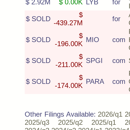
$ 2.92M
$ 0.00K
LYB
for
$
$ SOLD
for
-439.27M
$
$ SOLD
MIO
com
-196.00K
$
$ SOLD
SPGI
com
-211.00K
$
$ SOLD
PARA
com
-174.00K
Other Filings Available:
2026/q1
2
2025/q3
2025/q2
2025/q1
2