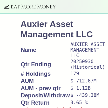
Eat More Money
Auxier Asset
Management LLC
AUXIER ASSET
Name
MANAGEMENT
LLC
20250930
Qtr Ending
(Historical)
# Holdings
179
AUM
$ 712.67M
AUM - prev qtr
$ 1.12B
Deposit/Withdraw
$ -439.38M
Qtr Return
3.65 %