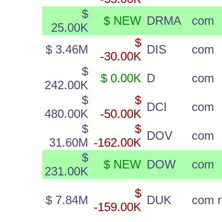
$
$ NEW
DRMA
com
25.00K
$
$ 3.46M
DIS
com
-30.00K
$
$ 0.00K
D
com
242.00K
$
$
DCI
com
480.00K
-50.00K
$
$
DOV
com
31.60M
-162.00K
$
$ NEW
DOW
com
231.00K
$
$ 7.84M
DUK
com 
-159.00K