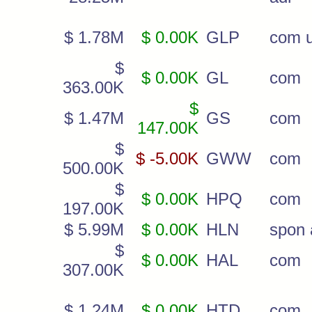
$ 1.78M
$ 0.00K
GLP
com u
$
$ 0.00K
GL
com
363.00K
$
$ 1.47M
GS
com
147.00K
$
$ -5.00K
GWW
com
500.00K
$
$ 0.00K
HPQ
com
197.00K
$ 5.99M
$ 0.00K
HLN
spon 
$
$ 0.00K
HAL
com
307.00K
$ 1.24M
$ 0.00K
HTD
com