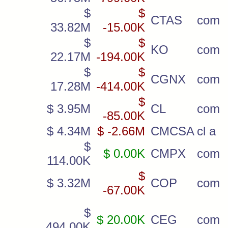
$
$
CTAS
com
33.82M
-15.00K
$
$
KO
com
22.17M
-194.00K
$
$
CGNX
com
17.28M
-414.00K
$
$ 3.95M
CL
com
-85.00K
$ 4.34M
$ -2.66M
CMCSA
cl a
$
$ 0.00K
CMPX
com
114.00K
$
$ 3.32M
COP
com
-67.00K
$
$ 20.00K
CEG
com
494.00K