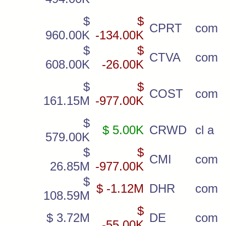
$
$
CPRT
com
960.00K
-134.00K
$
$
CTVA
com
608.00K
-26.00K
$
$
COST
com
161.15M
-977.00K
$
$ 5.00K
CRWD
cl a
579.00K
$
$
CMI
com
26.85M
-977.00K
$
$ -1.12M
DHR
com
108.59M
$
$ 3.72M
DE
com
-55.00K