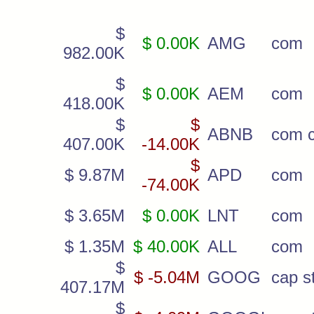
$
$ 0.00K
AMG
com
982.00K
$
$ 0.00K
AEM
com
418.00K
$
$
ABNB
com c
407.00K
-14.00K
$
$ 9.87M
APD
com
-74.00K
$ 3.65M
$ 0.00K
LNT
com
$ 1.35M
$ 40.00K
ALL
com
$
$ -5.04M
GOOG
cap st
407.17M
$