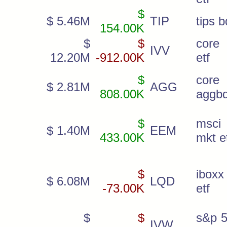
$
$ 5.46M
TIP
tips b
154.00K
$
$
core
IVV
12.20M
-912.00K
etf
$
cor
$ 2.81M
AGG
808.00K
aggbd
$
msc
$ 1.40M
EEM
433.00K
mkt e
$
iboxx
$ 6.08M
LQD
-73.00K
etf
$
$
s&p 5
IVW