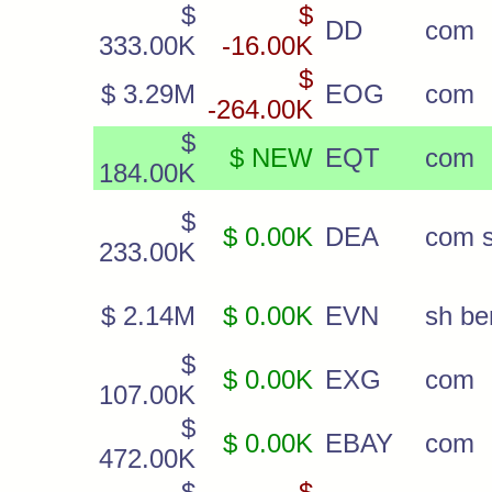
$
$
DD
com
333.00K
-16.00K
$
$ 3.29M
EOG
com
-264.00K
$
$ NEW
EQT
com
184.00K
$
$ 0.00K
DEA
com 
233.00K
$ 2.14M
$ 0.00K
EVN
sh be
$
$ 0.00K
EXG
com
107.00K
$
$ 0.00K
EBAY
com
472.00K
$
$