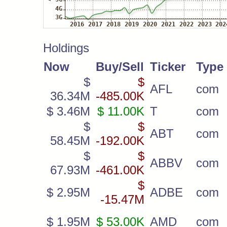
Holdings
Now
Buy/Sell
Ticker
Type
$
$
AFL
com
36.34M
-485.00K
$ 3.46M
$ 11.00K
T
com
$
$
ABT
com
58.45M
-192.00K
$
$
ABBV
com
67.93M
-461.00K
$
$ 2.95M
ADBE
com
-15.47M
$ 1.95M
$ 53.00K
AMD
com