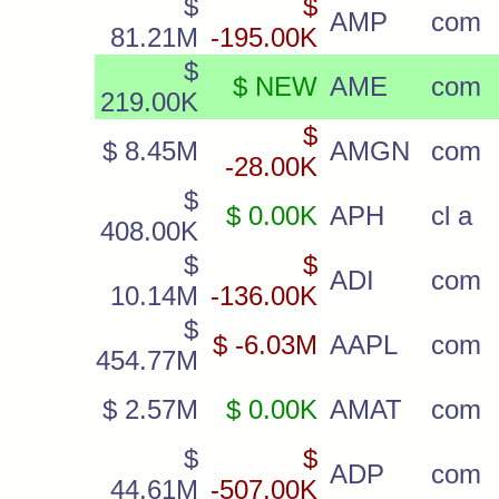
$
$
AMP
com
81.21M
-195.00K
$
$ NEW
AME
com
219.00K
$
$ 8.45M
AMGN
com
-28.00K
$
$ 0.00K
APH
cl a
408.00K
$
$
ADI
com
10.14M
-136.00K
$
$ -6.03M
AAPL
com
454.77M
$ 2.57M
$ 0.00K
AMAT
com
$
$
ADP
com
44.61M
-507.00K