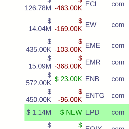
ECL
com
126.78M
-463.00K
$
$
EW
com
14.04M
-169.00K
$
$
EME
com
435.00K
-103.00K
$
$
EMR
com
15.09M
-368.00K
$
$ 23.00K
ENB
com
572.00K
$
$
ENTG
com
450.00K
-96.00K
$ 1.14M
$ NEW
EPD
com
$
$
EQIX
com