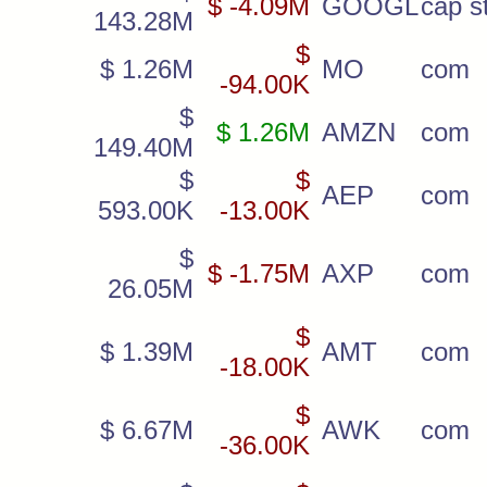
$ -4.09M
GOOGL
cap st
143.28M
$
$ 1.26M
MO
com
-94.00K
$
$ 1.26M
AMZN
com
149.40M
$
$
AEP
com
593.00K
-13.00K
$
$ -1.75M
AXP
com
26.05M
$
$ 1.39M
AMT
com
-18.00K
$
$ 6.67M
AWK
com
-36.00K