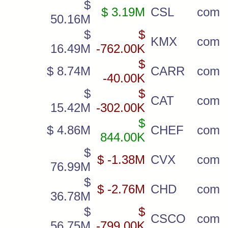
$
$ 3.19M
CSL
com
50.16M
$
$
KMX
com
16.49M
-762.00K
$
$ 8.74M
CARR
com
-40.00K
$
$
CAT
com
15.42M
-302.00K
$
$ 4.86M
CHEF
com
844.00K
$
$ -1.38M
CVX
com
76.99M
$
$ -2.76M
CHD
com
36.78M
$
$
CSCO
com
56.75M
-799.00K