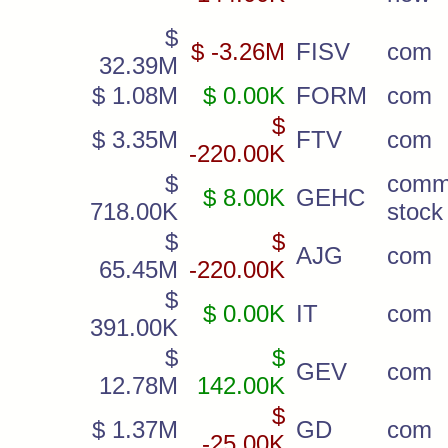
$
$ -3.26M
FISV
com
32.39M
$ 1.08M
$ 0.00K
FORM
com
$
$ 3.35M
FTV
com
-220.00K
$
comm
$ 8.00K
GEHC
718.00K
stock
$
$
AJG
com
65.45M
-220.00K
$
$ 0.00K
IT
com
391.00K
$
$
GEV
com
12.78M
142.00K
$
$ 1.37M
GD
com
-25.00K