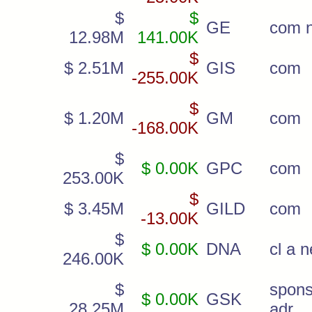
$
$
GE
com 
12.98M
141.00K
$
$ 2.51M
GIS
com
-255.00K
$
$ 1.20M
GM
com
-168.00K
$
$ 0.00K
GPC
com
253.00K
$
$ 3.45M
GILD
com
-13.00K
$
$ 0.00K
DNA
cl a 
246.00K
$
spon
$ 0.00K
GSK
28.25M
adr