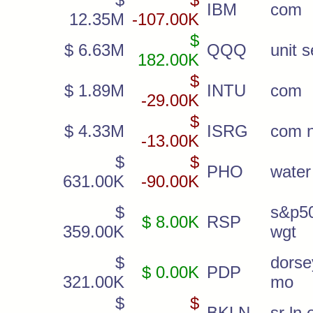
IBM
com
12.35M
-107.00K
$
$ 6.63M
QQQ
unit s
182.00K
$
$ 1.89M
INTU
com
-29.00K
$
$ 4.33M
ISRG
com 
-13.00K
$
$
PHO
water 
631.00K
-90.00K
$
s&p5
$ 8.00K
RSP
359.00K
wgt
$
dorse
$ 0.00K
PDP
321.00K
mo
$
$
BKLN
sr ln 