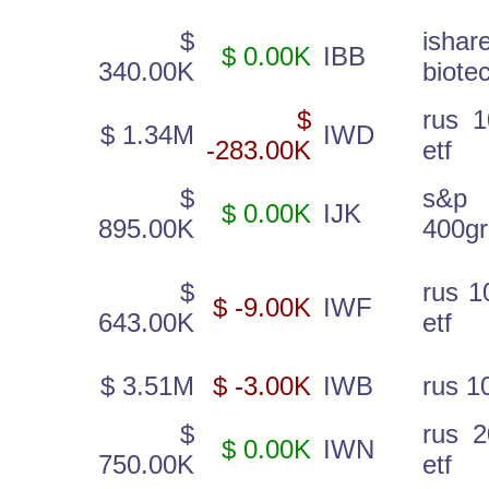
$
ishar
$ 0.00K
IBB
340.00K
biote
$
rus 1
$ 1.34M
IWD
-283.00K
etf
$
s&
$ 0.00K
IJK
895.00K
400gr
$
rus 1
$ -9.00K
IWF
643.00K
etf
$ 3.51M
$ -3.00K
IWB
rus 1
$
rus 2
$ 0.00K
IWN
750.00K
etf