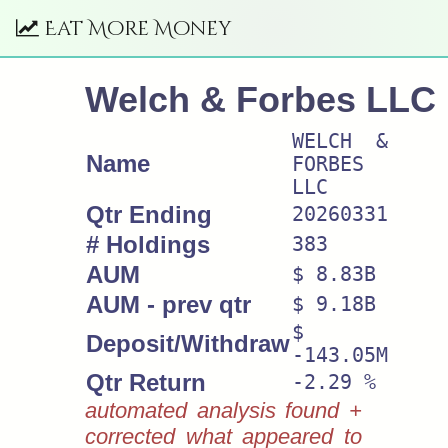
Eat More Money
Welch & Forbes LLC
WELCH &
Name
FORBES
LLC
Qtr Ending
20260331
# Holdings
383
AUM
$ 8.83B
AUM - prev qtr
$ 9.18B
$
Deposit/Withdraw
-143.05M
Qtr Return
-2.29 %
automated analysis found +
corrected what appeared to