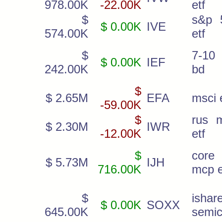
978.00K
-22.00K
etf
$
s&p 
$ 0.00K
IVE
574.00K
etf
$
7-10 
$ 0.00K
IEF
242.00K
bd
$
$ 2.65M
EFA
msci 
-59.00K
$
rus 
$ 2.30M
IWR
-12.00K
etf
$
cor
$ 5.73M
IJH
716.00K
mcp e
$
ishar
$ 0.00K
SOXX
645.00K
semic