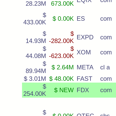
28.23M
673.00K
$
$ 0.00K
ES
com
433.00K
$
$
EXPD
com
14.93M
-282.00K
$
$
XOM
com
44.08M
-623.00K
$
$ 2.64M
META
cl a
89.94M
$ 3.01M
$ 48.00K
FAST
com
$
$ NEW
FDX
com
254.00K
$
$ 0.00K
QTEC
shs