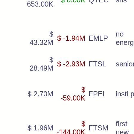
653.00K
$
no 
$ -1.94M
EMLP
43.32M
energ
$
$ -2.93M
FTSL
senior
28.49M
$
$ 2.70M
FPEI
instl 
-59.00K
$
first
$ 1.96M
FTSM
-144.00K
new