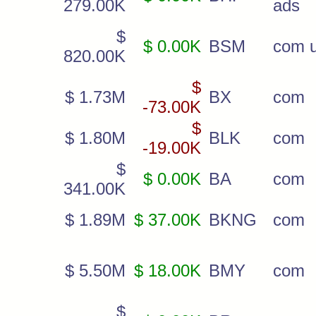
279.00K
ads
$
$ 0.00K
BSM
com u
820.00K
$
$ 1.73M
BX
com
-73.00K
$
$ 1.80M
BLK
com
-19.00K
$
$ 0.00K
BA
com
341.00K
$ 1.89M
$ 37.00K
BKNG
com
$ 5.50M
$ 18.00K
BMY
com
$