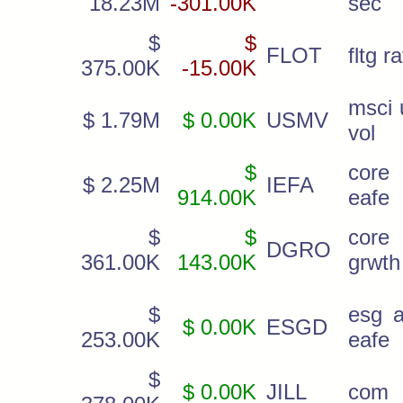
18.23M
-301.00K
sec
$
$
FLOT
fltg r
375.00K
-15.00K
msci 
$ 1.79M
$ 0.00K
USMV
vol
$
cor
$ 2.25M
IEFA
914.00K
eafe
$
$
cor
DGRO
361.00K
143.00K
grwth
$
esg 
$ 0.00K
ESGD
253.00K
eafe
$
$ 0.00K
JILL
com