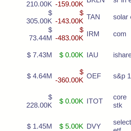
210.00K
-159.00K
$
$
TAN
solar 
305.00K
-143.00K
$
$
IRM
com
73.44M
-483.00K
$ 7.43M
$ 0.00K
IAU
ishar
$
$ 4.64M
OEF
s&p 1
-360.00K
$
core 
$ 0.00K
ITOT
228.00K
stk
selec
$ 1.45M
$ 5.00K
DVY
etf