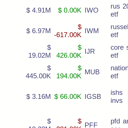
rus 2
$ 4.91M
$ 0.00K
IWO
etf
$
russe
$ 6.97M
IWM
-617.00K
etf
$
$
core 
IJR
19.02M
426.00K
etf
$
$
natio
MUB
445.00K
194.00K
etf
ishs
$ 3.16M
$ 66.00K
IGSB
invs
$
$
pfd a
PFF