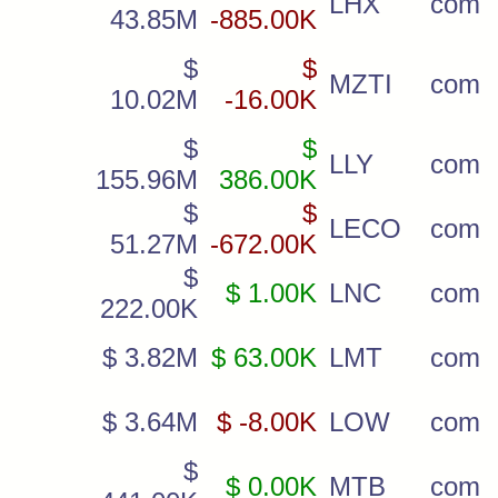
LHX
com
43.85M
-885.00K
$
$
MZTI
com
10.02M
-16.00K
$
$
LLY
com
155.96M
386.00K
$
$
LECO
com
51.27M
-672.00K
$
$ 1.00K
LNC
com
222.00K
$ 3.82M
$ 63.00K
LMT
com
$ 3.64M
$ -8.00K
LOW
com
$
$ 0.00K
MTB
com