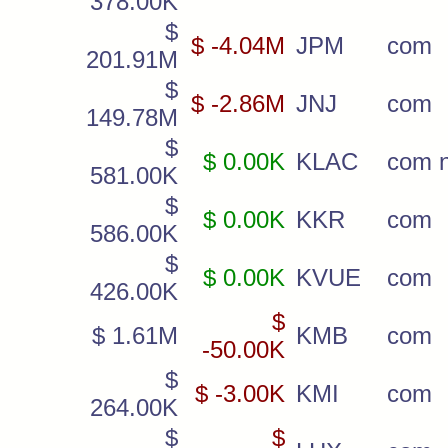
378.00K
$
$ -4.04M
JPM
com
201.91M
$
$ -2.86M
JNJ
com
149.78M
$
$ 0.00K
KLAC
com 
581.00K
$
$ 0.00K
KKR
com
586.00K
$
$ 0.00K
KVUE
com
426.00K
$
$ 1.61M
KMB
com
-50.00K
$
$ -3.00K
KMI
com
264.00K
$
$