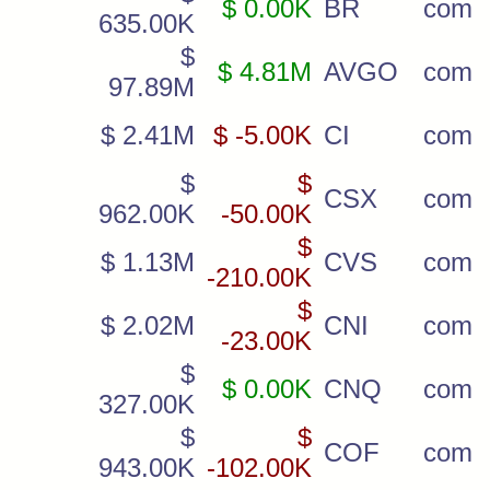
$ 0.00K
BR
com
635.00K
$
$ 4.81M
AVGO
com
97.89M
$ 2.41M
$ -5.00K
CI
com
$
$
CSX
com
962.00K
-50.00K
$
$ 1.13M
CVS
com
-210.00K
$
$ 2.02M
CNI
com
-23.00K
$
$ 0.00K
CNQ
com
327.00K
$
$
COF
com
943.00K
-102.00K