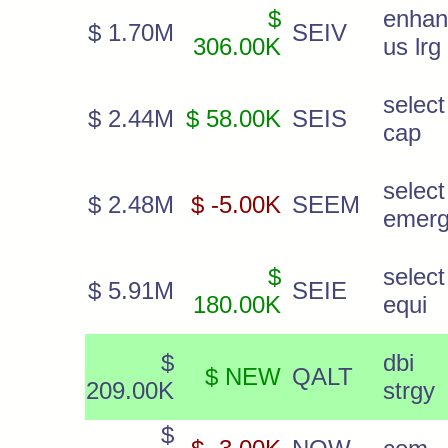
$
enhan
$ 1.70M
SEIV
306.00K
us lrg
select
$ 2.44M
$ 58.00K
SEIS
cap
select
$ 2.48M
$ -5.00K
SEEM
emerg
$
selec
$ 5.91M
SEIE
180.00K
equi
$
dbi m
$ NEW
QALT
209.00K
strgy
$