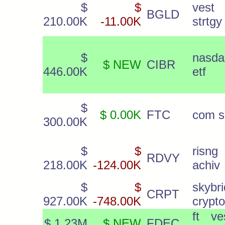
$
$
vest
BGLD
210.00K
-11.00K
strtgy
$
nasda
$ NEW
CIBR
446.00K
etf
$
$ 0.00K
FTC
com s
300.00K
$
$
risng
RDVY
218.00K
-124.00K
achiv
$
$
skybr
CRPT
927.00K
-748.00K
crypto
ft ve
$ 1.23M
$ NEW
FDEC