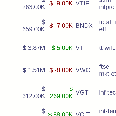
$ -9.00K
VTIP
263.00K
infpro
$
total 
$ -7.00K
BNDX
659.00K
etf
$ 3.87M
$ 5.00K
VT
tt wrld
ftse
$ 1.51M
$ -8.00K
VWO
mkt et
$
$
VGT
inf tec
312.00K
269.00K
$
int-te
$ 88.00K
VCIT