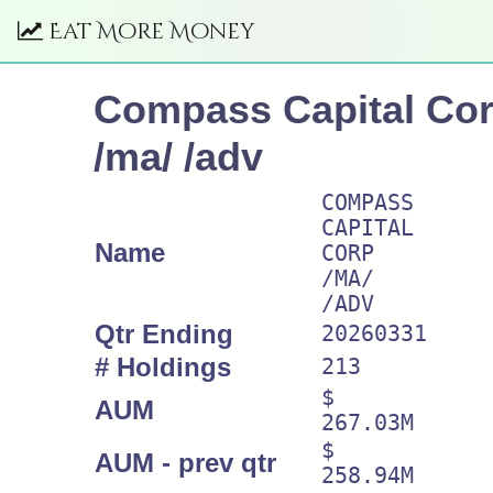
Eat More Money
Compass Capital Co
/ma/ /adv
COMPASS
CAPITAL
Name
CORP
/MA/
/ADV
Qtr Ending
20260331
# Holdings
213
$
AUM
267.03M
$
AUM - prev qtr
258.94M