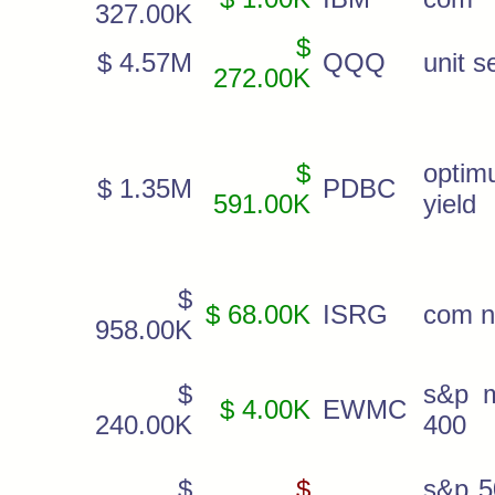
327.00K
$
$ 4.57M
QQQ
unit s
272.00K
$
optim
$ 1.35M
PDBC
591.00K
yield
$
$ 68.00K
ISRG
com 
958.00K
$
s&p m
$ 4.00K
EWMC
240.00K
400
$
$
s&p 5