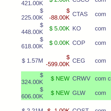
421.00K
$
$
CTAS
com
225.00K
-88.00K
$
$ 5.00K
KO
com
448.00K
$
$ 0.00K
COP
com
618.00K
$
$ 1.57M
CEG
com
-599.00K
$
$ NEW
CRWV
com c
324.00K
$
$ NEW
GLW
com
606.00K
$ 2.21M
$ -1.00K
COST
com