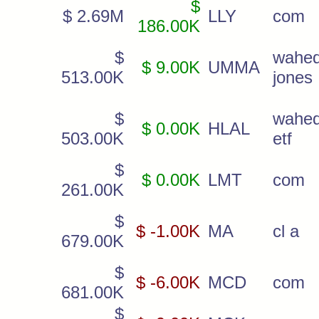
$
$ 2.69M
LLY
com
186.00K
$
wahe
$ 9.00K
UMMA
513.00K
jones
$
wahed
$ 0.00K
HLAL
503.00K
etf
$
$ 0.00K
LMT
com
261.00K
$
$ -1.00K
MA
cl a
679.00K
$
$ -6.00K
MCD
com
681.00K
$