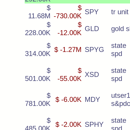
$
$
SPY
tr unit
11.68M
-730.00K
$
$
GLD
gold 
228.00K
-12.00K
$
state 
$ -1.27M
SPYG
314.00K
spd
$
$
state 
XSD
501.00K
-55.00K
spd
$
utser
$ -6.00K
MDY
781.00K
s&pdc
$
state 
$ -2.00K
SPHY
485.00K
spd