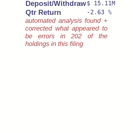
Deposit/Withdraw
$ 15.11M
Qtr Return
-2.63 %
automated analysis found +
corrected what appeared to
be errors in 202 of the
holdings in this filing