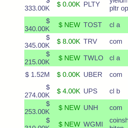
$
yield
$ 0.00K
PLTY
333.00K
pltr o
$
$ NEW
TOST
cl a
340.00K
$
$ 8.00K
TRV
com
345.00K
$
$ NEW
TWLO
cl a
215.00K
$ 1.52M
$ 0.00K
UBER
com
$
$ 4.00K
UPS
cl b
274.00K
$
$ NEW
UNH
com
253.00K
$
coins
$ NEW
WGMI