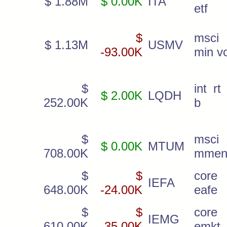
$ 1.88M
$ 0.00K
ITA
etf
$
msci
$ 1.13M
USMV
-93.00K
min vo
$
int rt
$ 2.00K
LQDH
252.00K
b
$
msci
$ 0.00K
MTUM
708.00K
mmen
$
$
core
IEFA
648.00K
-24.00K
eafe
$
$
core
IEMG
610.00K
-35.00K
emkt