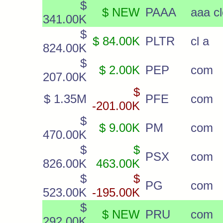
$
$ NEW
PAAA
aaa cl
341.00K
$
$ 84.00K
PLTR
cl a
824.00K
$
$ 2.00K
PEP
com
207.00K
$
$ 1.35M
PFE
com
-201.00K
$
$ 9.00K
PM
com
470.00K
$
$
PSX
com
826.00K
463.00K
$
$
PG
com
523.00K
-195.00K
$
$ NEW
PRU
com
292.00K