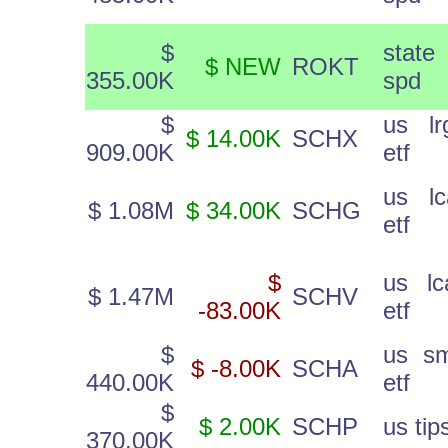
$
state 
$ NEW
ROKT
355.00K
spd
$
us lr
$ 14.00K
SCHX
909.00K
etf
us lc
$ 1.08M
$ 34.00K
SCHG
etf
$
us lc
$ 1.47M
SCHV
-83.00K
etf
$
us sm
$ -8.00K
SCHA
440.00K
etf
$
$ 2.00K
SCHP
us tip
370.00K