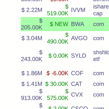
$
ishare
$ 2.22M
IVVM
519.00K
cap
$
$ NEW
BWA
com
205.00K
$
$ 3.04M
AVGO
com
490.00K
$
shshld
$ 0.00K
SYLD
243.00K
etf
$ 1.86M
$ -6.00K
COF
com
$ 1.41M
$ 30.00K
CAT
com
$
$
CVX
com
913.00K
575.00K
$
$ 2.00K
CSCO
com