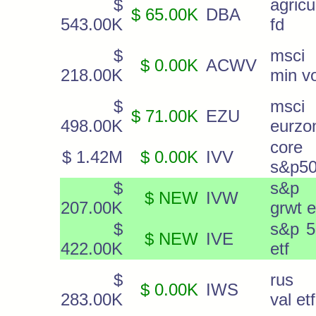
$
agricu
$ 65.00K
DBA
543.00K
fd
$
msci
$ 0.00K
ACWV
218.00K
min vo
$
msci
$ 71.00K
EZU
498.00K
eurzon
core
$ 1.42M
$ 0.00K
IVV
s&p50
$
s&p
$ NEW
IVW
207.00K
grwt e
$
s&p 5
$ NEW
IVE
422.00K
etf
$
rus 
$ 0.00K
IWS
283.00K
val etf