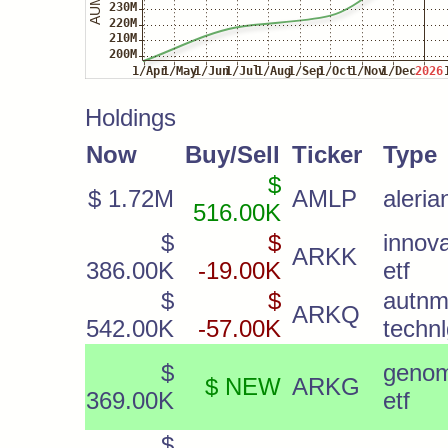
Holdings
Now
Buy/Sell
Ticker
Type
$
$ 1.72M
AMLP
aleria
516.00K
$
$
innova
ARKK
386.00K
-19.00K
etf
$
$
autnm
ARKQ
542.00K
-57.00K
techn
$
genom
$ NEW
ARKG
369.00K
etf
$