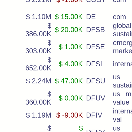
$ 1.10M
$ 15.00K
DE
com
$
global
$ 20.00K
DFSB
386.00K
susta
$
emerg
$ 1.00K
DFSE
303.00K
marke
$
$ 4.00K
DFSI
intern
652.00K
us
$ 2.24M
$ 47.00K
DFSU
sustai
$
us mk
$ 0.00K
DFUV
360.00K
value
intern
$ 1.19M
$ -9.00K
DFIV
val
$
$
us s