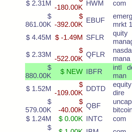
$ 2.31M
HWM
com
-180.00K
$
$
emerg
EBUF
861.00K
-392.00K
mrkt 
quity
$ 4.45M
$ -1.49M
SFLR
manag
$
nasda
$ 2.33M
QFLR
-522.00K
mana
$
intl d
$ NEW
IBFR
880.00K
man
$
equit
$ 1.52M
DDTD
-109.00K
dire
$
$
uncap
QBF
579.00K
-40.00K
bitcoi
$ 1.24M
$ 0.00K
INTC
com
$
$ 1.00K
IBM
com