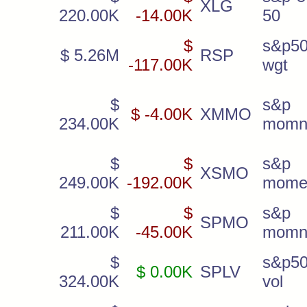
XLG
220.00K
-14.00K
50
$
s&p50
$ 5.26M
RSP
-117.00K
wgt
$
s&p 
$ -4.00K
XMMO
234.00K
momn
$
$
s&p 
XSMO
249.00K
-192.00K
mome
$
$
s&p
SPMO
211.00K
-45.00K
momn
$
s&p50
$ 0.00K
SPLV
324.00K
vol