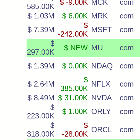
$ -9.00K
MCK
com
585.00K
$ 1.03M
$ 6.00K
MRK
com
$
$ 7.39M
MSFT
com
-242.00K
$
$ NEW
MU
com
297.00K
$ 1.39M
$ 0.00K
NDAQ
com
$
$ 2.64M
NFLX
com
385.00K
$ 8.49M
$ 31.00K
NVDA
com
$
$ 1.00K
ORLY
com
223.00K
$
$
ORCL
com
318.00K
-28.00K