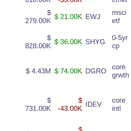
$
msci 
$ 21.00K
EWJ
279.00K
etf
$
0-5yr
$ 36.00K
SHYG
828.00K
cp
core
$ 4.43M
$ 74.00K
DGRO
grwth
$
$
core
IDEV
731.00K
-43.00K
intl
$