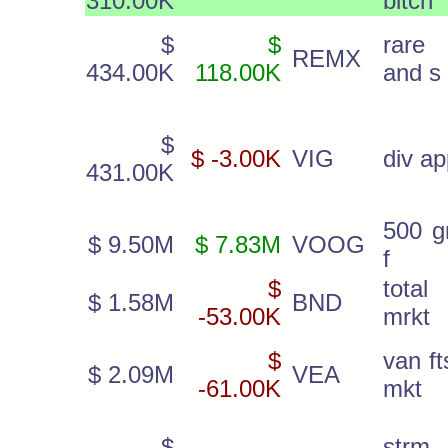
310.00K
bitcn
$
$
rare 
REMX
434.00K
118.00K
and s
$
$ -3.00K
VIG
div ap
431.00K
500 gr
$ 9.50M
$ 7.83M
VOOG
f
$
tota
$ 1.58M
BND
-53.00K
mrkt
$
van ft
$ 2.09M
VEA
-61.00K
mkt
$
strm