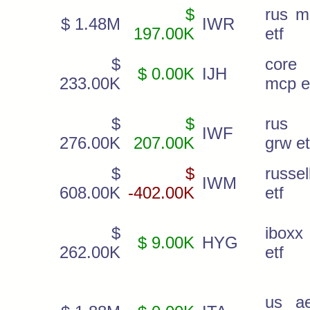
$
rus m
$ 1.48M
IWR
197.00K
etf
$
core
$ 0.00K
IJH
233.00K
mcp e
$
$
rus 
IWF
276.00K
207.00K
grw et
$
$
russel
IWM
608.00K
-402.00K
etf
$
iboxx
$ 9.00K
HYG
262.00K
etf
us ae