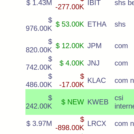
$ 1.43M
IBIT
shs be
-277.00K
$
$ 53.00K
ETHA
shs
976.00K
$
$ 12.00K
JPM
com
820.00K
$
$ 4.00K
JNJ
com
742.00K
$
$
KLAC
com 
486.00K
-17.00K
$
csi
$ NEW
KWEB
242.00K
intern
$
$ 3.97M
LRCX
com 
-898.00K