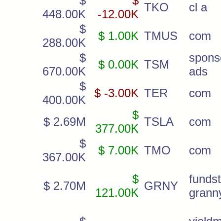
$
$
TKO
cl a
448.00K
-12.00K
$
$ 1.00K
TMUS
com
288.00K
$
spons
$ 0.00K
TSM
670.00K
ads
$
$ -3.00K
TER
com
400.00K
$
$ 2.69M
TSLA
com
377.00K
$
$ 7.00K
TMO
com
367.00K
$
fundst
$ 2.70M
GRNY
121.00K
grann