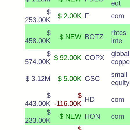
eqt
$
$ 2.00K
F
com
253.00K
$
rbtcs
$ NEW
BOTZ
458.00K
inte
$
glob
$ 92.00K
COPX
574.00K
coppe
smal
$ 3.12M
$ 5.00K
GSC
equity
$
$
HD
com
443.00K
-116.00K
$
$ NEW
HON
com
233.00K
$