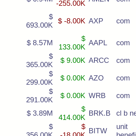
-255.00K
$
$ -8.00K
AXP
com
693.00K
$
$ 8.57M
AAPL
com
133.00K
$
$ 9.00K
ARCC
com
365.00K
$
$ 0.00K
AZO
com
299.00K
$
$ 0.00K
WRB
com
291.00K
$
$ 3.89M
BRK.B
cl b 
414.00K
$
$
unit
BITW
356.00K
-18.00K
benefi