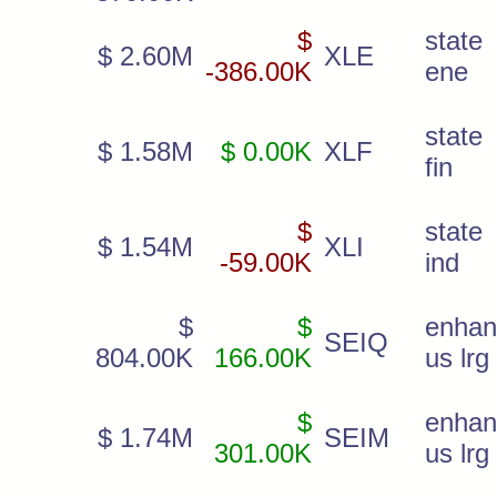
$
state 
$ 2.60M
XLE
-386.00K
ene
state 
$ 1.58M
$ 0.00K
XLF
fin
$
state 
$ 1.54M
XLI
-59.00K
ind
$
$
enhan
SEIQ
804.00K
166.00K
us lrg
$
enhan
$ 1.74M
SEIM
301.00K
us lrg