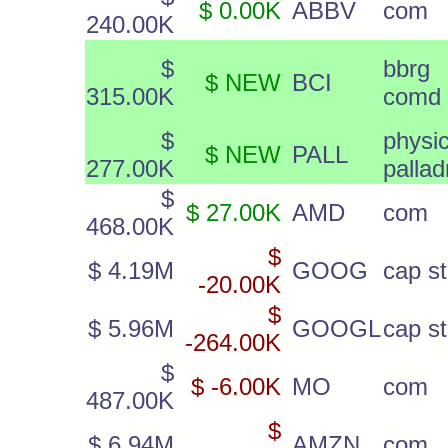
$ 0.00K
ABBV
com
240.00K
$
bbrg
$ NEW
BCI
315.00K
comd 
$
physic
$ NEW
PALL
277.00K
palla
$
$ 27.00K
AMD
com
468.00K
$
$ 4.19M
GOOG
cap st
-20.00K
$
$ 5.96M
GOOGL
cap st
-264.00K
$
$ -6.00K
MO
com
487.00K
$
$ 6.94M
AMZN
com