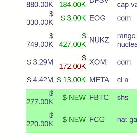
DFSV
880.00K
184.00K
cap va
$
$ 3.00K
EOG
com
330.00K
$
$
range
NUKZ
749.00K
427.00K
nuclea
$
$ 3.29M
XOM
com
-172.00K
$ 4.42M
$ 13.00K
META
cl a
$
$ NEW
FBTC
shs
277.00K
$
$ NEW
FCG
nat ga
220.00K