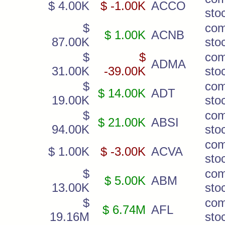
$ 4.00K
$ -1.00K
ACCO
sto
$
co
$ 1.00K
ACNB
87.00K
sto
$
$
co
ADMA
31.00K
-39.00K
sto
$
co
$ 14.00K
ADT
19.00K
sto
$
co
$ 21.00K
ABSI
94.00K
sto
co
$ 1.00K
$ -3.00K
ACVA
sto
$
co
$ 5.00K
ABM
13.00K
sto
$
co
$ 6.74M
AFL
19.16M
sto