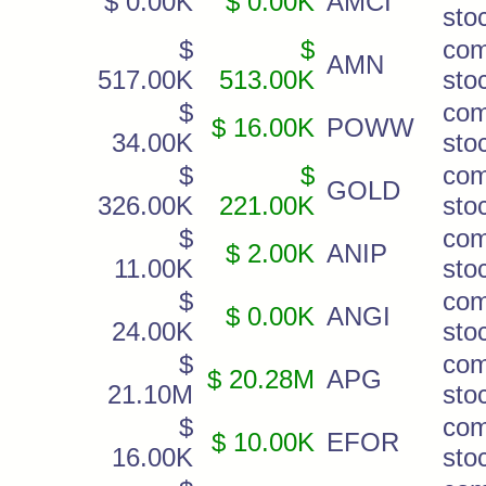
$ 0.00K
$ 0.00K
AMCI
sto
$
$
co
AMN
517.00K
513.00K
sto
$
co
$ 16.00K
POWW
34.00K
sto
$
$
co
GOLD
326.00K
221.00K
sto
$
co
$ 2.00K
ANIP
11.00K
sto
$
co
$ 0.00K
ANGI
24.00K
sto
$
co
$ 20.28M
APG
21.10M
sto
$
co
$ 10.00K
EFOR
16.00K
sto