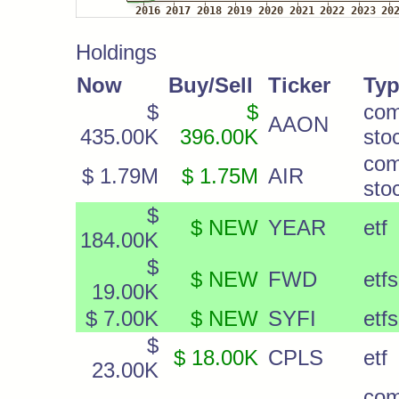
Holdings
Now
Buy/Sell
Ticker
Ty
$
$
co
AAON
435.00K
396.00K
sto
co
$ 1.79M
$ 1.75M
AIR
sto
$
$ NEW
YEAR
etf
184.00K
$
$ NEW
FWD
etfs
19.00K
$ 7.00K
$ NEW
SYFI
etfs
$
$ 18.00K
CPLS
etf
23.00K
co