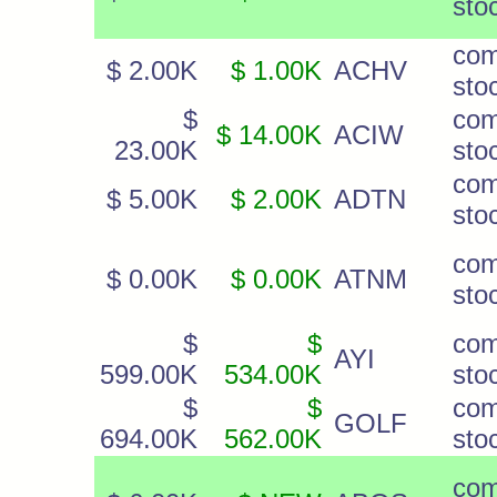
sto
co
$ 2.00K
$ 1.00K
ACHV
sto
$
co
$ 14.00K
ACIW
23.00K
sto
co
$ 5.00K
$ 2.00K
ADTN
sto
co
$ 0.00K
$ 0.00K
ATNM
sto
$
$
co
AYI
599.00K
534.00K
sto
$
$
co
GOLF
694.00K
562.00K
sto
co