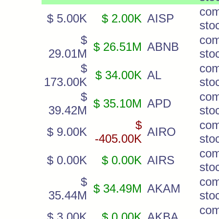
co
$ 5.00K
$ 2.00K
AISP
sto
$
co
$ 26.51M
ABNB
29.01M
sto
$
co
$ 34.00K
AL
173.00K
sto
$
co
$ 35.10M
APD
39.42M
sto
$
co
$ 9.00K
AIRO
-405.00K
sto
co
$ 0.00K
$ 0.00K
AIRS
sto
$
co
$ 34.49M
AKAM
35.44M
sto
co
$ 3.00K
$ 0.00K
AKBA