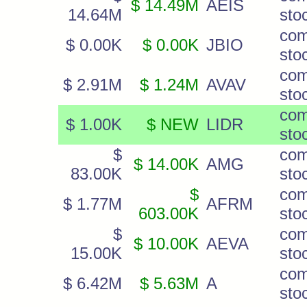
$ 14.49M
AEIS
14.64M
sto
co
$ 0.00K
$ 0.00K
JBIO
sto
co
$ 2.91M
$ 1.24M
AVAV
sto
co
$ 1.00K
$ NEW
LIDR
sto
$
co
$ 14.00K
AMG
83.00K
sto
$
co
$ 1.77M
AFRM
603.00K
sto
$
co
$ 10.00K
AEVA
15.00K
sto
co
$ 6.42M
$ 5.63M
A
sto