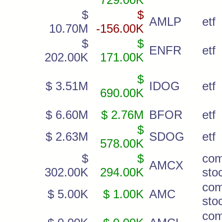
$
$
AMLP
etf
10.70M
-156.00K
$
$
ENFR
etf
202.00K
171.00K
$
$ 3.51M
IDOG
etf
690.00K
$ 6.60M
$ 2.76M
BFOR
etf
$
$ 2.63M
SDOG
etf
578.00K
$
$
co
AMCX
302.00K
294.00K
sto
co
$ 5.00K
$ 1.00K
AMC
sto
co