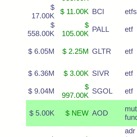
$
$ 11.00K
BCI
etfs
17.00K
$
$
PALL
etf
558.00K
105.00K
$ 6.05M
$ 2.25M
GLTR
etf
$ 6.36M
$ 3.00K
SIVR
etf
$
$ 9.04M
SGOL
etf
997.00K
mut
$ 5.00K
$ NEW
AOD
fun
adr