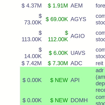
$ 4.37M
$ 1.91M
AEM
for
$
co
$ 69.00K
AGYS
73.00K
sto
$
$
co
AGIO
113.00K
112.00K
sto
$
co
$ 6.00K
UAVS
14.00K
sto
$ 7.42M
$ 7.30M
ADC
reit
adr
(am
$ 0.00K
$ NEW
API
dep
rec
co
$ 0.00K
$ NEW
DOMH
sto