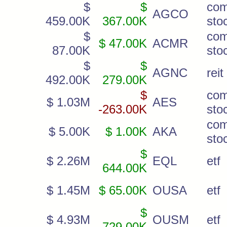
$
$
co
AGCO
459.00K
367.00K
sto
$
co
$ 47.00K
ACMR
87.00K
sto
$
$
AGNC
reit
492.00K
279.00K
$
co
$ 1.03M
AES
-263.00K
sto
co
$ 5.00K
$ 1.00K
AKA
sto
$
$ 2.26M
EQL
etf
644.00K
$ 1.45M
$ 65.00K
OUSA
etf
$
$ 4.93M
OUSM
etf
729.00K