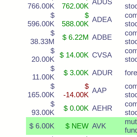
ADUS
766.00K
762.00K
sto
$
$
co
ADEA
596.00K
588.00K
sto
$
co
$ 6.22M
ADBE
38.33M
sto
$
co
$ 14.00K
CVSA
20.00K
sto
$
$ 3.00K
ADUR
for
11.00K
$
$
co
AAP
165.00K
-14.00K
sto
$
co
$ 0.00K
AEHR
93.00K
sto
mut
$ 6.00K
$ NEW
AVK
fun