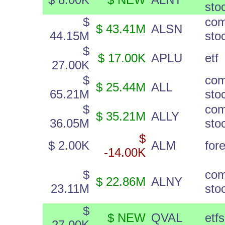
sto
$
co
$ 43.41M
ALSN
44.15M
sto
$
$ 17.00K
APLU
etf
27.00K
$
co
$ 25.44M
ALL
65.21M
sto
$
co
$ 35.21M
ALLY
36.05M
sto
$
$ 2.00K
ALM
for
-14.00K
$
co
$ 22.86M
ALNY
23.11M
sto
$
$ NEW
QVAL
etfs
27.00K