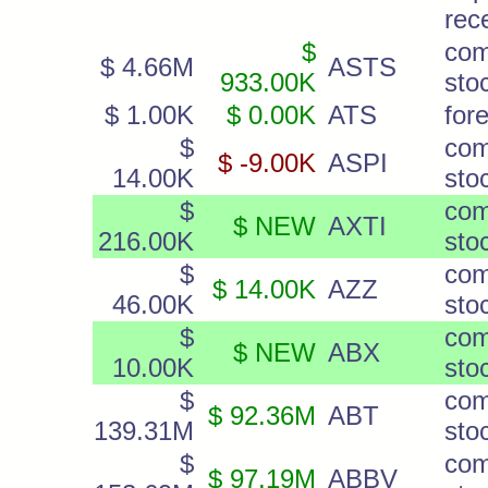
rec
$
co
$ 4.66M
ASTS
933.00K
sto
$ 1.00K
$ 0.00K
ATS
for
$
co
$ -9.00K
ASPI
14.00K
sto
$
co
$ NEW
AXTI
216.00K
sto
$
co
$ 14.00K
AZZ
46.00K
sto
$
co
$ NEW
ABX
10.00K
sto
$
co
$ 92.36M
ABT
139.31M
sto
$
co
$ 97.19M
ABBV