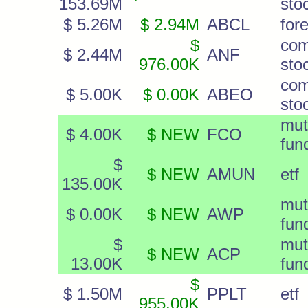
153.69M
sto
$ 5.26M
$ 2.94M
ABCL
for
$
co
$ 2.44M
ANF
976.00K
sto
co
$ 5.00K
$ 0.00K
ABEO
sto
mut
$ 4.00K
$ NEW
FCO
fun
$
$ NEW
AMUN
etf
135.00K
mut
$ 0.00K
$ NEW
AWP
fun
$
mut
$ NEW
ACP
13.00K
fun
$
$ 1.50M
PPLT
etf
955.00K