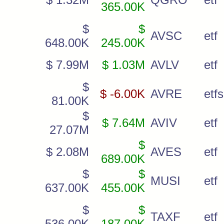
365.00K
$
$
AVSC
etf
648.00K
245.00K
$ 7.99M
$ 1.03M
AVLV
etf
$
$ -6.00K
AVRE
etfs
81.00K
$
$ 7.64M
AVIV
etf
27.07M
$
$ 2.08M
AVES
etf
689.00K
$
$
MUSI
etf
637.00K
455.00K
$
$
TAXF
etf
536.00K
187.00K