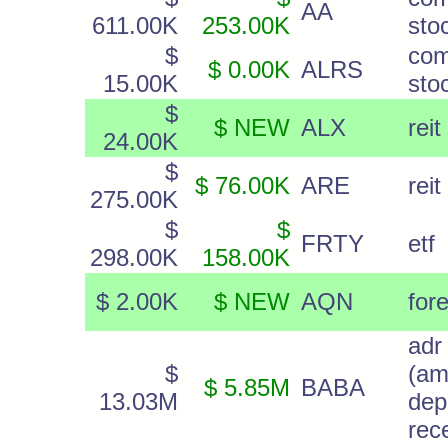
AA
611.00K
253.00K
sto
$
co
$ 0.00K
ALRS
15.00K
sto
$
$ NEW
ALX
reit
24.00K
$
$ 76.00K
ARE
reit
275.00K
$
$
FRTY
etf
298.00K
158.00K
$ 2.00K
$ NEW
AQN
for
adr
$
(am
$ 5.85M
BABA
13.03M
dep
rec