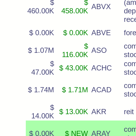
$
$
(am
ABVX
460.00K
458.00K
dep
rec
$ 0.00K
$ 0.00K
ABVE
for
$
co
$ 1.07M
ASO
116.00K
sto
$
co
$ 43.00K
ACHC
47.00K
sto
co
$ 1.74M
$ 1.71M
ACAD
sto
$
$ 13.00K
AKR
reit
14.00K
co
$ 0.00K
$ NEW
ARAY