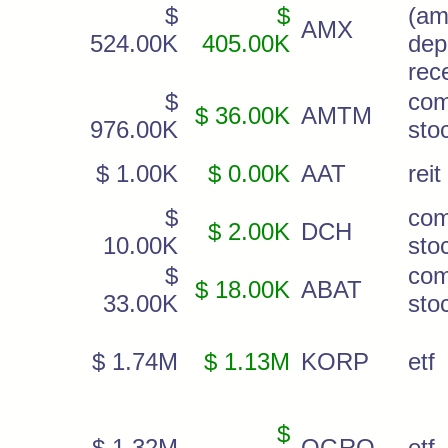
$
$
(am
AMX
524.00K
405.00K
dep
rec
$
co
$ 36.00K
AMTM
976.00K
sto
$ 1.00K
$ 0.00K
AAT
reit
$
co
$ 2.00K
DCH
10.00K
sto
$
co
$ 18.00K
ABAT
33.00K
sto
$ 1.74M
$ 1.13M
KORP
etf
$
$ 1.32M
QGRO
etf