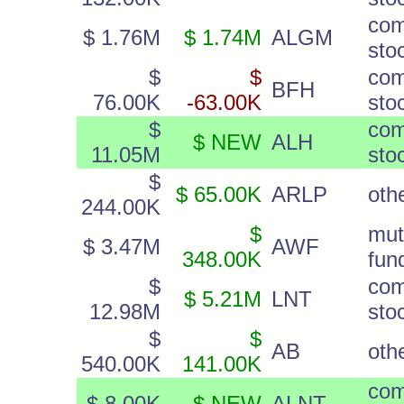
co
$ 1.76M
$ 1.74M
ALGM
sto
$
$
co
BFH
76.00K
-63.00K
sto
$
co
$ NEW
ALH
11.05M
sto
$
$ 65.00K
ARLP
oth
244.00K
$
mut
$ 3.47M
AWF
348.00K
fun
$
co
$ 5.21M
LNT
12.98M
sto
$
$
AB
oth
540.00K
141.00K
co
$ 8.00K
$ NEW
ALNT