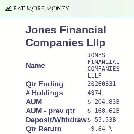
Eat More Money
Jones Financial
Companies Lllp
JONES
FINANCIAL
Name
COMPANIES
LLLP
Qtr Ending
20260331
# Holdings
4974
AUM
$ 204.83B
AUM - prev qtr
$ 168.62B
Deposit/Withdraw
$ 55.53B
Qtr Return
-9.84 %