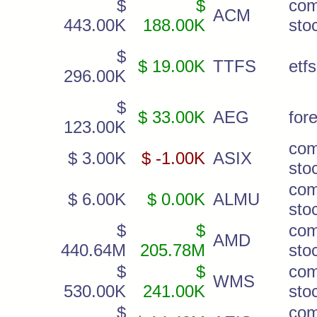
$
$
co
ACM
443.00K
188.00K
sto
$
$ 19.00K
TTFS
etfs
296.00K
$
$ 33.00K
AEG
for
123.00K
co
$ 3.00K
$ -1.00K
ASIX
sto
co
$ 6.00K
$ 0.00K
ALMU
sto
$
$
co
AMD
440.64M
205.78M
sto
$
$
co
WMS
530.00K
241.00K
sto
$
co