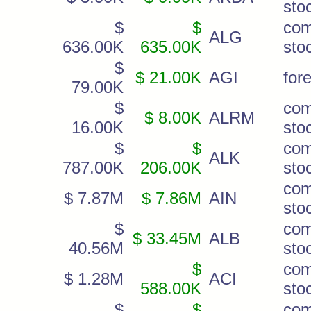
sto
$
$
co
ALG
636.00K
635.00K
sto
$
$ 21.00K
AGI
for
79.00K
$
co
$ 8.00K
ALRM
16.00K
sto
$
$
co
ALK
787.00K
206.00K
sto
co
$ 7.87M
$ 7.86M
AIN
sto
$
co
$ 33.45M
ALB
40.56M
sto
$
co
$ 1.28M
ACI
588.00K
sto
$
$
co