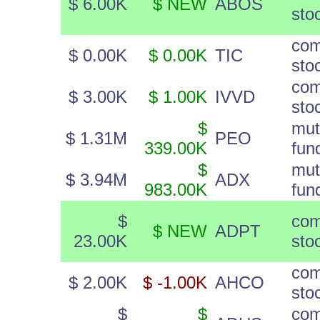
$ 6.00K
$ NEW
ABOS
sto
co
$ 0.00K
$ 0.00K
TIC
sto
co
$ 3.00K
$ 1.00K
IVVD
sto
$
mut
$ 1.31M
PEO
339.00K
fun
$
mut
$ 3.94M
ADX
983.00K
fun
$
co
$ NEW
ADPT
23.00K
sto
co
$ 2.00K
$ -1.00K
AHCO
sto
$
$
co