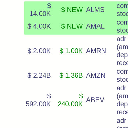
$
co
$ NEW
ALMS
14.00K
sto
co
$ 4.00K
$ NEW
AMAL
sto
adr
(am
$ 2.00K
$ 1.00K
AMRN
dep
rec
co
$ 2.24B
$ 1.36B
AMZN
sto
adr
$
$
(am
ABEV
592.00K
240.00K
dep
rec
adr