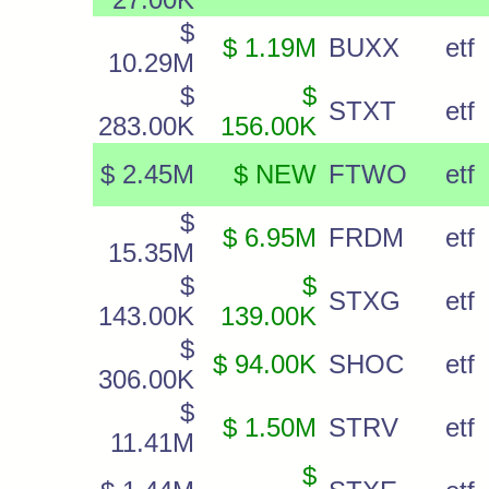
$
$ 1.19M
BUXX
etf
10.29M
$
$
STXT
etf
283.00K
156.00K
$ 2.45M
$ NEW
FTWO
etf
$
$ 6.95M
FRDM
etf
15.35M
$
$
STXG
etf
143.00K
139.00K
$
$ 94.00K
SHOC
etf
306.00K
$
$ 1.50M
STRV
etf
11.41M
$