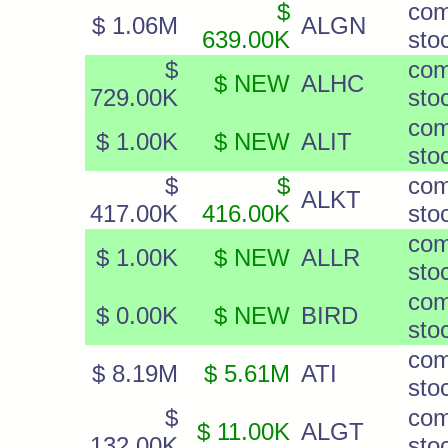
$
co
$ 1.06M
ALGN
639.00K
sto
$
co
$ NEW
ALHC
729.00K
sto
co
$ 1.00K
$ NEW
ALIT
sto
$
$
co
ALKT
417.00K
416.00K
sto
co
$ 1.00K
$ NEW
ALLR
sto
co
$ 0.00K
$ NEW
BIRD
sto
co
$ 8.19M
$ 5.61M
ATI
sto
$
co
$ 11.00K
ALGT
132.00K
sto