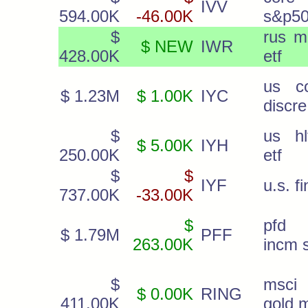
IVV
594.00K
-46.00K
s&p50
$
rus m
$ NEW
IWR
428.00K
etf
us c
$ 1.23M
$ 1.00K
IYC
discre
$
us hl
$ 5.00K
IYH
250.00K
etf
$
$
IYF
u.s. fi
737.00K
-33.00K
$
pfd
$ 1.79M
PFF
263.00K
incm 
$
msci
$ 0.00K
RING
411.00K
gold 