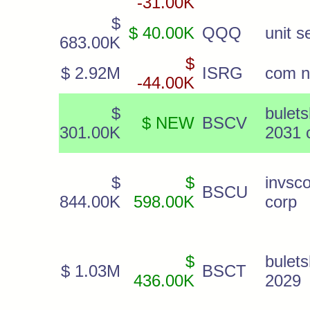
-31.00K
$
$ 40.00K
QQQ
unit s
683.00K
$
$ 2.92M
ISRG
com 
-44.00K
$
bulet
$ NEW
BSCV
301.00K
2031 
$
$
invs
BSCU
844.00K
598.00K
corp
$
bulet
$ 1.03M
BSCT
436.00K
2029