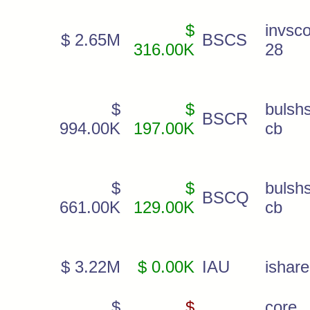
$
invsc
$ 2.65M
BSCS
316.00K
28
$
$
bulsh
BSCR
994.00K
197.00K
cb
$
$
bulsh
BSCQ
661.00K
129.00K
cb
$ 3.22M
$ 0.00K
IAU
ishar
$
$
core