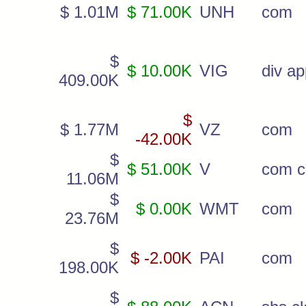
$ 1.01M
$ 71.00K
UNH
com
$
$ 10.00K
VIG
div ap
409.00K
$
$ 1.77M
VZ
com
-42.00K
$
$ 51.00K
V
com c
11.06M
$
$ 0.00K
WMT
com
23.76M
$
$ -2.00K
PAI
com
198.00K
$