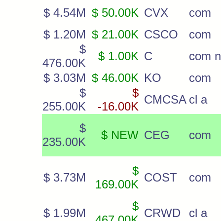
$ 4.54M
$ 50.00K
CVX
com
$ 1.20M
$ 21.00K
CSCO
com
$
$ 1.00K
C
com 
476.00K
$ 3.03M
$ 46.00K
KO
com
$
$
CMCSA
cl a
255.00K
-16.00K
$
$ NEW
CEG
com
235.00K
$
$ 3.73M
COST
com
169.00K
$
$ 1.99M
CRWD
cl a
467.00K