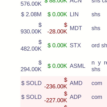
$ 88.00K
ACN
shs cl
576.00K
$ 2.08M
$ 0.00K
LIN
shs
$
$
MDT
shs
930.00K
-28.00K
$
$ 0.00K
STX
ord s
482.00K
$
n y re
$ 0.00K
ASML
294.00K
shs
$
$ SOLD
AMD
com
-236.00K
$
$ SOLD
ADP
com
-227.00K