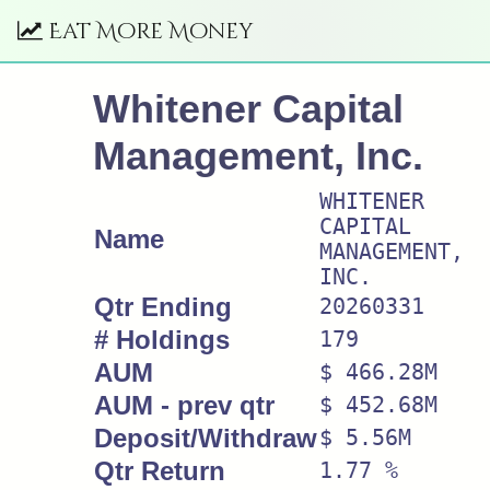
Eat More Money
Whitener Capital
Management, Inc.
WHITENER
CAPITAL
Name
MANAGEMENT,
INC.
Qtr Ending
20260331
# Holdings
179
AUM
$ 466.28M
AUM - prev qtr
$ 452.68M
Deposit/Withdraw
$ 5.56M
Qtr Return
1.77 %