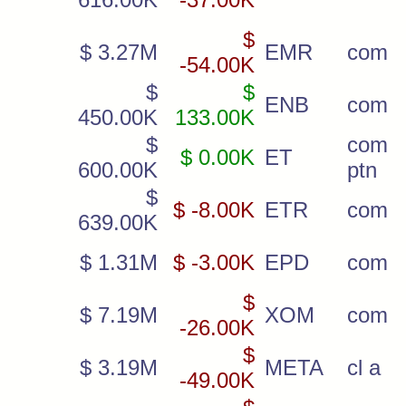
$
$ 3.27M
EMR
com
-54.00K
$
$
ENB
com
450.00K
133.00K
$
com u
$ 0.00K
ET
600.00K
ptn
$
$ -8.00K
ETR
com
639.00K
$ 1.31M
$ -3.00K
EPD
com
$
$ 7.19M
XOM
com
-26.00K
$
$ 3.19M
META
cl a
-49.00K