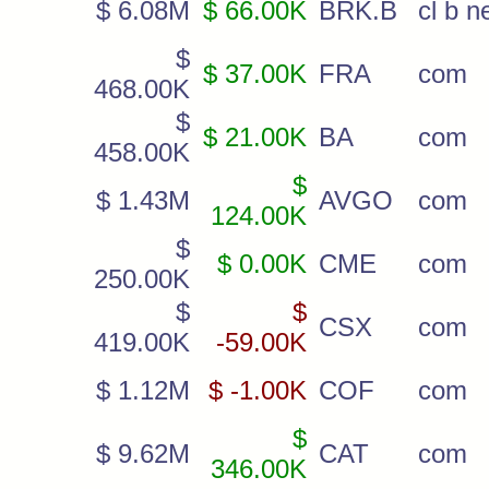
$ 6.08M
$ 66.00K
BRK.B
cl b 
$
$ 37.00K
FRA
com
468.00K
$
$ 21.00K
BA
com
458.00K
$
$ 1.43M
AVGO
com
124.00K
$
$ 0.00K
CME
com
250.00K
$
$
CSX
com
419.00K
-59.00K
$ 1.12M
$ -1.00K
COF
com
$
$ 9.62M
CAT
com
346.00K