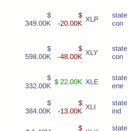
$
$
state 
XLP
349.00K
-20.00K
con
$
$
state 
XLY
598.00K
-48.00K
con
$
state 
$ 22.00K
XLE
332.00K
ene
$
$
state 
XLI
384.00K
-13.00K
ind
$
state 