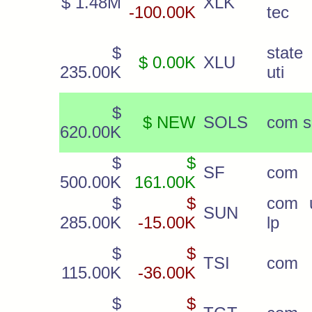
$ 1.48M
XLK
-100.00K
tec
$
state 
$ 0.00K
XLU
235.00K
uti
$
$ NEW
SOLS
com s
620.00K
$
$
SF
com
500.00K
161.00K
$
$
com u
SUN
285.00K
-15.00K
lp
$
$
TSI
com
115.00K
-36.00K
$
$