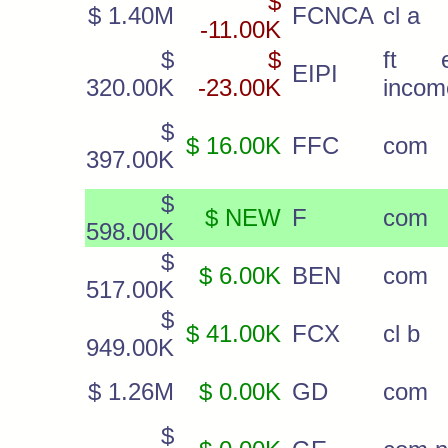
$
$ 1.40M
FCNCA
cl a
-11.00K
$
$
ft e
EIPI
320.00K
-23.00K
incom
$
$ 16.00K
FFC
com
397.00K
$
$ NEW
F
com
598.00K
$
$ 6.00K
BEN
com
517.00K
$
$ 41.00K
FCX
cl b
949.00K
$ 1.26M
$ 0.00K
GD
com
$