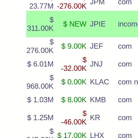
JPM
com
23.77M
-276.00K
$
$ NEW
JPIE
incom
311.00K
$
$ 9.00K
JEF
com
276.00K
$
$ 6.01M
JNJ
com
-32.00K
$
$ 0.00K
KLAC
com 
968.00K
$ 1.03M
$ 8.00K
KMB
com
$
$ 1.25M
KR
com
-46.00K
$
$ 17.00K
LHX
com