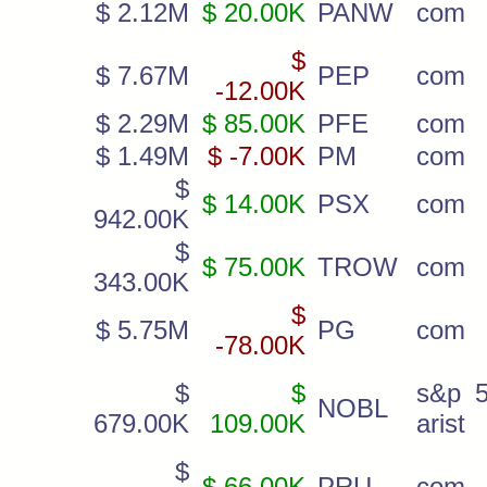
$ 2.12M
$ 20.00K
PANW
com
$
$ 7.67M
PEP
com
-12.00K
$ 2.29M
$ 85.00K
PFE
com
$ 1.49M
$ -7.00K
PM
com
$
$ 14.00K
PSX
com
942.00K
$
$ 75.00K
TROW
com
343.00K
$
$ 5.75M
PG
com
-78.00K
$
$
s&p 5
NOBL
679.00K
109.00K
arist
$
$ 66.00K
PRU
com