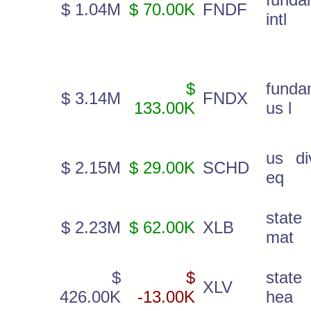
$ 1.04M
$ 70.00K
FNDF
intl
$
funda
$ 3.14M
FNDX
133.00K
us l
us di
$ 2.15M
$ 29.00K
SCHD
eq
state 
$ 2.23M
$ 62.00K
XLB
mat
$
$
state 
XLV
426.00K
-13.00K
hea