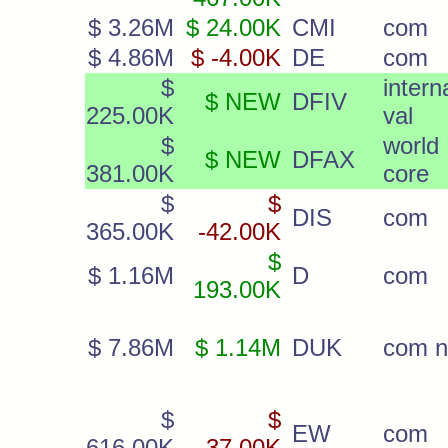
$ 3.26M
$ 24.00K
CMI
com
$ 4.86M
$ -4.00K
DE
com
$
intern
$ NEW
DFIV
225.00K
val
$
world
$ NEW
DFAX
381.00K
core
$
$
DIS
com
365.00K
-42.00K
$
$ 1.16M
D
com
193.00K
$ 7.86M
$ 1.14M
DUK
com 
$
$
EW
com
616.00K
-37.00K