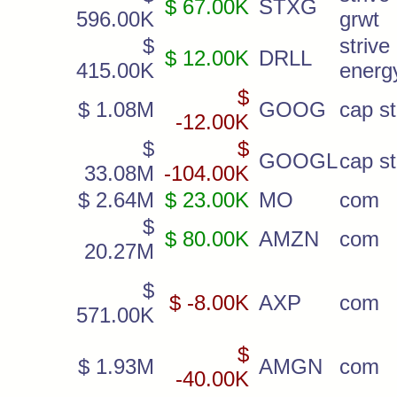
$ 67.00K
STXG
596.00K
grwt
$
stri
$ 12.00K
DRLL
415.00K
energ
$
$ 1.08M
GOOG
cap st
-12.00K
$
$
GOOGL
cap st
33.08M
-104.00K
$ 2.64M
$ 23.00K
MO
com
$
$ 80.00K
AMZN
com
20.27M
$
$ -8.00K
AXP
com
571.00K
$
$ 1.93M
AMGN
com
-40.00K