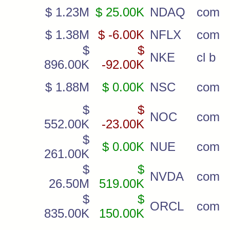
$ 1.23M
$ 25.00K
NDAQ
com
$ 1.38M
$ -6.00K
NFLX
com
$
$
NKE
cl b
896.00K
-92.00K
$ 1.88M
$ 0.00K
NSC
com
$
$
NOC
com
552.00K
-23.00K
$
$ 0.00K
NUE
com
261.00K
$
$
NVDA
com
26.50M
519.00K
$
$
ORCL
com
835.00K
150.00K