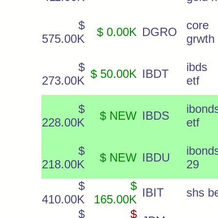
$
core
$ 0.00K
DGRO
575.00K
grwth
$
ibds 
$ 50.00K
IBDT
273.00K
etf
$
ibon
$ NEW
IBDS
228.00K
etf
$
ibond
$ NEW
IBDU
218.00K
29
$
$
IBIT
shs be
410.00K
165.00K
$
$