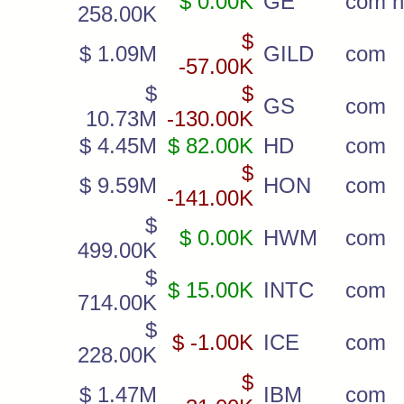
$ 0.00K
GE
com 
258.00K
$
$ 1.09M
GILD
com
-57.00K
$
$
GS
com
10.73M
-130.00K
$ 4.45M
$ 82.00K
HD
com
$
$ 9.59M
HON
com
-141.00K
$
$ 0.00K
HWM
com
499.00K
$
$ 15.00K
INTC
com
714.00K
$
$ -1.00K
ICE
com
228.00K
$
$ 1.47M
IBM
com