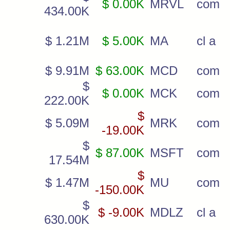
$ 0.00K
MRVL
com
434.00K
$ 1.21M
$ 5.00K
MA
cl a
$ 9.91M
$ 63.00K
MCD
com
$
$ 0.00K
MCK
com
222.00K
$
$ 5.09M
MRK
com
-19.00K
$
$ 87.00K
MSFT
com
17.54M
$
$ 1.47M
MU
com
-150.00K
$
$ -9.00K
MDLZ
cl a
630.00K