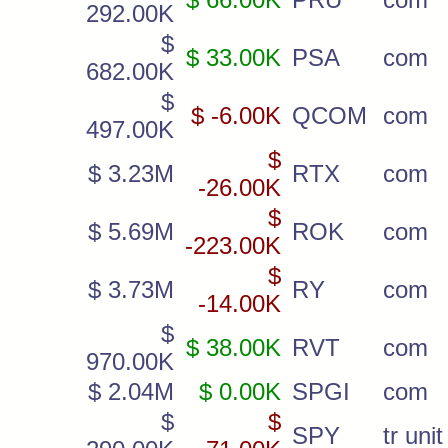
292.00K
$
$ 33.00K
PSA
com
682.00K
$
$ -6.00K
QCOM
com
497.00K
$
$ 3.23M
RTX
com
-26.00K
$
$ 5.69M
ROK
com
-223.00K
$
$ 3.73M
RY
com
-14.00K
$
$ 38.00K
RVT
com
970.00K
$ 2.04M
$ 0.00K
SPGI
com
$
$
SPY
tr unit