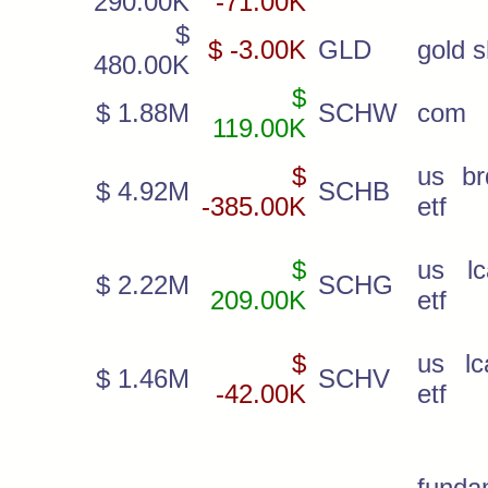
290.00K
-71.00K
$
$ -3.00K
GLD
gold 
480.00K
$
$ 1.88M
SCHW
com
119.00K
$
us br
$ 4.92M
SCHB
-385.00K
etf
$
us lc
$ 2.22M
SCHG
209.00K
etf
$
us lc
$ 1.46M
SCHV
-42.00K
etf
funda