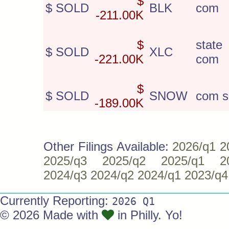
$
$ SOLD
BLK
com
-211.00K
$
state 
$ SOLD
XLC
-221.00K
com
$
$ SOLD
SNOW
com s
-189.00K
Other Filings Available:
2026/q1
2
2025/q3
2025/q2
2025/q1
2
2024/q3
2024/q2
2024/q1
2023/q4
Currently Reporting:
2026 Q1
© 2026 Made with
in Philly. Yo!