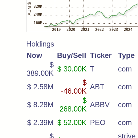
Holdings
Now
Buy/Sell
Ticker
Type
$
$ 30.00K
T
com
389.00K
$
$ 2.58M
ABT
com
-46.00K
$
$ 8.28M
ABBV
com
268.00K
$ 2.39M
$ 52.00K
PEO
com
$
striv