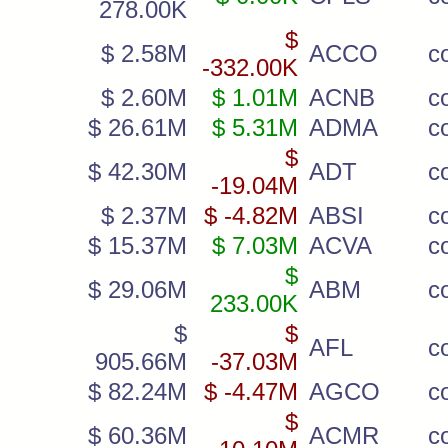
278.00K
$
$ 2.58M
ACCO
c
-332.00K
$ 2.60M
$ 1.01M
ACNB
c
$ 26.61M
$ 5.31M
ADMA
c
$
$ 42.30M
ADT
c
-19.04M
$ 2.37M
$ -4.82M
ABSI
c
$ 15.37M
$ 7.03M
ACVA
c
$
$ 29.06M
ABM
c
233.00K
$
$
AFL
c
905.66M
-37.03M
$ 82.24M
$ -4.47M
AGCO
c
$
$ 60.36M
ACMR
c