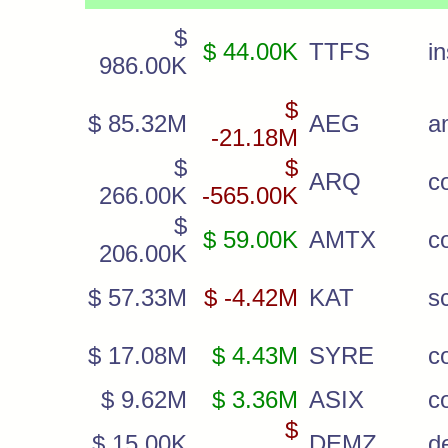
$
$ 44.00K
TTFS
i
986.00K
$
$ 85.32M
AEG
a
-21.18M
$
$
ARQ
c
266.00K
-565.00K
$
$ 59.00K
AMTX
c
206.00K
$ 57.33M
$ -4.42M
KAT
sc
$ 17.08M
$ 4.43M
SYRE
c
$ 9.62M
$ 3.36M
ASIX
c
$
$ 15.00K
DEMZ
d