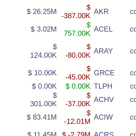
$
$ 26.25M
AKR
c
-387.00K
$
$ 3.02M
ACEL
c
757.00K
$
$
ARAY
c
124.00K
-80.00K
$
$ 10.00K
GRCE
c
-45.00K
$ 0.00K
$ 0.00K
TLPH
c
$
$
ACHV
c
301.00K
-37.00K
$
$ 83.41M
ACIW
c
-12.01M
$ 11.45M
$ -2.79M
ACRS
c