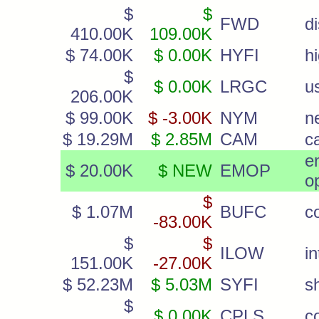
$
$
FWD
di
410.00K
109.00K
$ 74.00K
$ 0.00K
HYFI
hi
$
$ 0.00K
LRGC
u
206.00K
$ 99.00K
$ -3.00K
NYM
n
$ 19.29M
$ 2.85M
CAM
ca
e
$ 20.00K
$ NEW
EMOP
o
$
$ 1.07M
BUFC
c
-83.00K
$
$
ILOW
in
151.00K
-27.00K
$ 52.23M
$ 5.03M
SYFI
s
$
$ 0.00K
CPLS
c