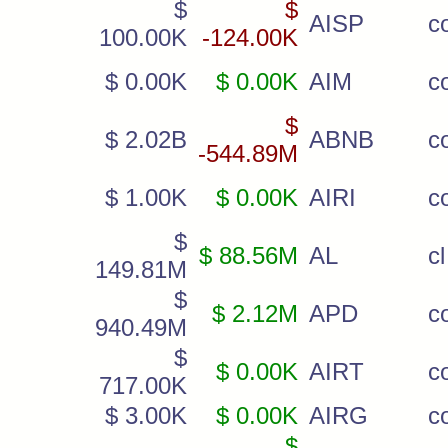
$
$
AISP
c
100.00K
-124.00K
$ 0.00K
$ 0.00K
AIM
c
$
$ 2.02B
ABNB
c
-544.89M
$ 1.00K
$ 0.00K
AIRI
c
$
$ 88.56M
AL
cl
149.81M
$
$ 2.12M
APD
c
940.49M
$
$ 0.00K
AIRT
c
717.00K
$ 3.00K
$ 0.00K
AIRG
c
$