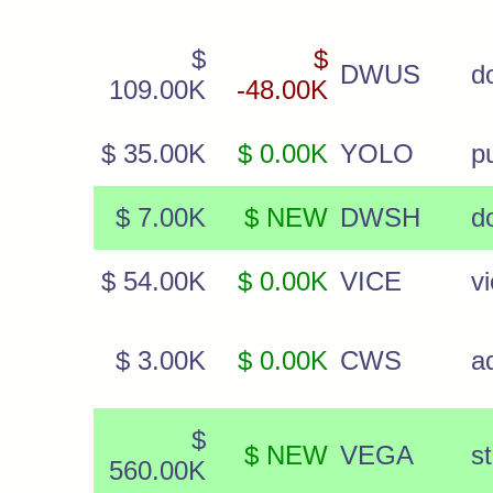
$
$
DWUS
d
109.00K
-48.00K
$ 35.00K
$ 0.00K
YOLO
p
$ 7.00K
$ NEW
DWSH
do
$ 54.00K
$ 0.00K
VICE
vi
$ 3.00K
$ 0.00K
CWS
a
$
$ NEW
VEGA
s
560.00K