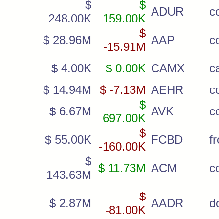
$
$
ADUR
c
248.00K
159.00K
$
$ 28.96M
AAP
c
-15.91M
$ 4.00K
$ 0.00K
CAMX
c
$ 14.94M
$ -7.13M
AEHR
c
$
$ 6.67M
AVK
c
697.00K
$
$ 55.00K
FCBD
fr
-160.00K
$
$ 11.73M
ACM
c
143.63M
$
$ 2.87M
AADR
d
-81.00K