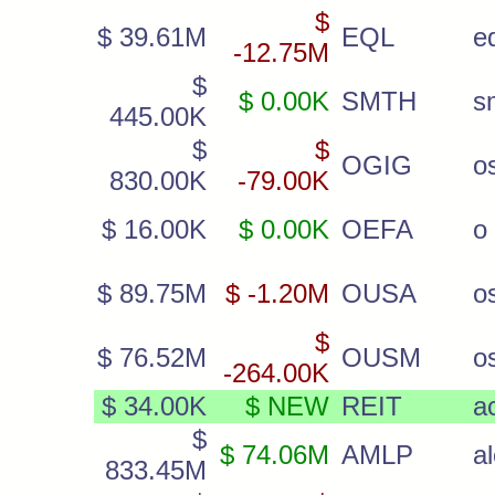
$
$ 39.61M
EQL
e
-12.75M
$
$ 0.00K
SMTH
s
445.00K
$
$
OGIG
o
830.00K
-79.00K
$ 16.00K
$ 0.00K
OEFA
o 
$ 89.75M
$ -1.20M
OUSA
o
$
$ 76.52M
OUSM
o
-264.00K
$ 34.00K
$ NEW
REIT
ac
$
$ 74.06M
AMLP
a
833.45M