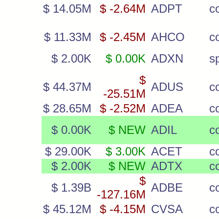
$ 14.05M
$ -2.64M
ADPT
c
$ 11.33M
$ -2.45M
AHCO
c
$ 2.00K
$ 0.00K
ADXN
s
$
$ 44.37M
ADUS
c
-25.51M
$ 28.65M
$ -2.52M
ADEA
c
$ 0.00K
$ NEW
ADIL
c
$ 29.00K
$ 3.00K
ACET
c
$ 2.00K
$ NEW
ADTX
c
$
$ 1.39B
ADBE
c
-127.16M
$ 45.12M
$ -4.15M
CVSA
c