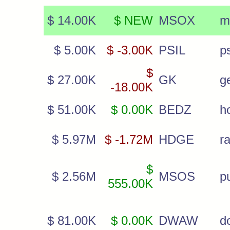
$ 14.00K
$ NEW
MSOX
m
$ 5.00K
$ -3.00K
PSIL
p
$
$ 27.00K
GK
g
-18.00K
$ 51.00K
$ 0.00K
BEDZ
ho
$ 5.97M
$ -1.72M
HDGE
r
$
$ 2.56M
MSOS
p
555.00K
$ 81.00K
$ 0.00K
DWAW
d