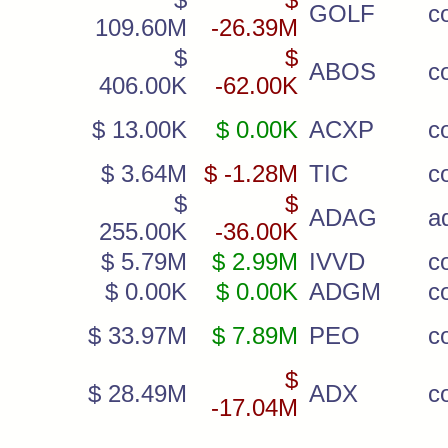
GOLF
c
109.60M
-26.39M
$
$
ABOS
c
406.00K
-62.00K
$ 13.00K
$ 0.00K
ACXP
c
$ 3.64M
$ -1.28M
TIC
c
$
$
ADAG
a
255.00K
-36.00K
$ 5.79M
$ 2.99M
IVVD
c
$ 0.00K
$ 0.00K
ADGM
c
$ 33.97M
$ 7.89M
PEO
c
$
$ 28.49M
ADX
c
-17.04M