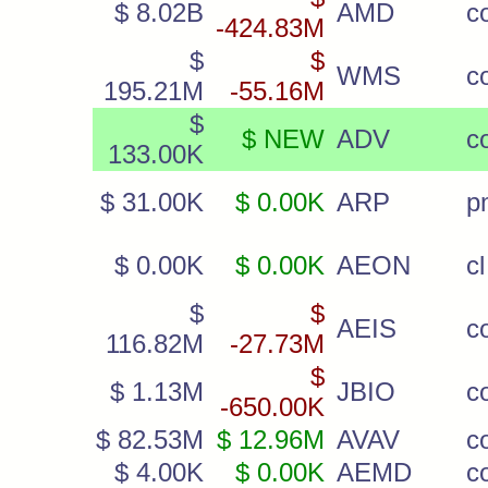
$ 8.02B
AMD
c
-424.83M
$
$
WMS
c
195.21M
-55.16M
$
$ NEW
ADV
c
133.00K
$ 31.00K
$ 0.00K
ARP
p
$ 0.00K
$ 0.00K
AEON
c
$
$
AEIS
c
116.82M
-27.73M
$
$ 1.13M
JBIO
c
-650.00K
$ 82.53M
$ 12.96M
AVAV
c
$ 4.00K
$ 0.00K
AEMD
c