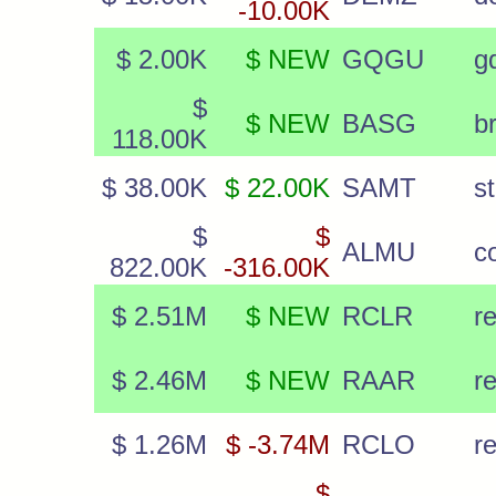
-10.00K
$ 2.00K
$ NEW
GQGU
g
$
$ NEW
BASG
b
118.00K
$ 38.00K
$ 22.00K
SAMT
s
$
$
ALMU
c
822.00K
-316.00K
$ 2.51M
$ NEW
RCLR
r
$ 2.46M
$ NEW
RAAR
r
$ 1.26M
$ -3.74M
RCLO
r
$