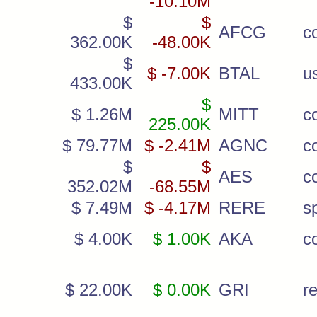
-10.10M
$
$
AFCG
c
362.00K
-48.00K
$
$ -7.00K
BTAL
u
433.00K
$
$ 1.26M
MITT
c
225.00K
$ 79.77M
$ -2.41M
AGNC
c
$
$
AES
c
352.02M
-68.55M
$ 7.49M
$ -4.17M
RERE
s
$ 4.00K
$ 1.00K
AKA
c
$ 22.00K
$ 0.00K
GRI
re