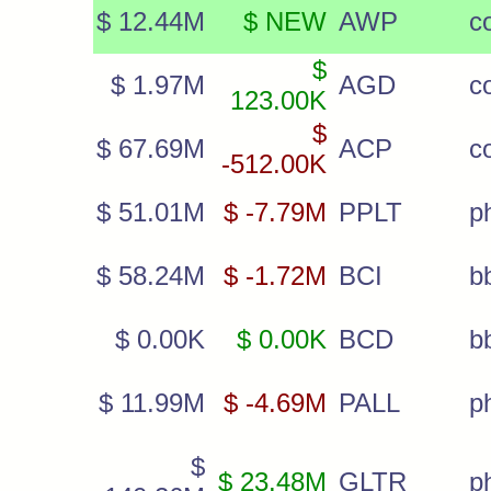
$ 12.44M
$ NEW
AWP
c
$
$ 1.97M
AGD
c
123.00K
$
$ 67.69M
ACP
c
-512.00K
$ 51.01M
$ -7.79M
PPLT
p
$ 58.24M
$ -1.72M
BCI
b
$ 0.00K
$ 0.00K
BCD
b
$ 11.99M
$ -4.69M
PALL
p
$
$ 23.48M
GLTR
p