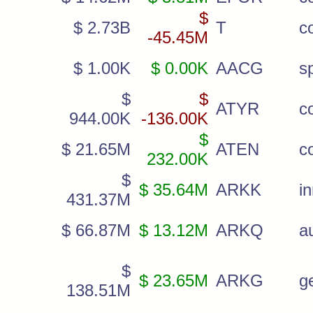
$
$ 2.73B
T
c
-45.45M
$ 1.00K
$ 0.00K
AACG
s
$
$
ATYR
c
944.00K
-136.00K
$
$ 21.65M
ATEN
c
232.00K
$
$ 35.64M
ARKK
i
431.37M
$ 66.87M
$ 13.12M
ARKQ
a
$
$ 23.65M
ARKG
g
138.51M