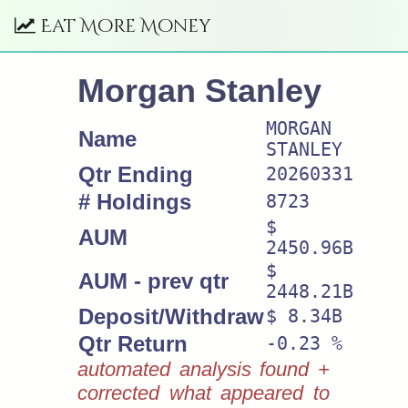
Eat More Money
Morgan Stanley
MORGAN
Name
STANLEY
Qtr Ending
20260331
# Holdings
8723
$
AUM
2450.96B
$
AUM - prev qtr
2448.21B
Deposit/Withdraw
$ 8.34B
Qtr Return
-0.23 %
automated analysis found +
corrected what appeared to