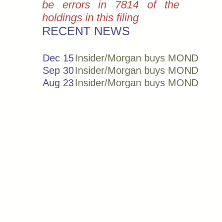
be errors in 7814 of the
holdings in this filing
RECENT NEWS
Dec 15
Insider/Morgan buys MOND
Sep 30
Insider/Morgan buys MOND
Aug 23
Insider/Morgan buys MOND