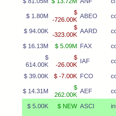
$ 81.05M
$ 13.72M
ANF
cl
$
$ 1.80M
ABEO
c
-726.00K
$
$ 94.00K
AARD
c
-323.00K
$ 16.13M
$ 5.09M
FAX
c
$
$
IAF
c
614.00K
-26.00K
$ 39.00K
$ -7.00K
FCO
c
$
$ 14.31M
AEF
c
262.00K
$ 5.00K
$ NEW
ASCI
in