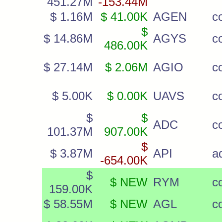
451.27M
-153.44M
$ 1.16M
$ 41.00K
AGEN
c
$
$ 14.86M
AGYS
c
486.00K
$ 27.14M
$ 2.06M
AGIO
c
$ 5.00K
$ 0.00K
UAVS
c
$
$
ADC
c
101.37M
907.00K
$
$ 3.87M
API
a
-654.00K
$
$ NEW
RYM
c
159.00K
$ 58.55M
$ NEW
AGL
c