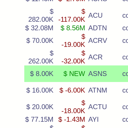
$
$
ACU
c
282.00K
-117.00K
$ 32.08M
$ 8.56M
ADTN
c
$
$ 70.00K
ACRV
c
-19.00K
$
$
ACR
c
262.00K
-32.00K
$ 8.00K
$ NEW
ASNS
c
$ 16.00K
$ -6.00K
ATNM
c
$
$ 20.00K
ACTU
c
-18.00K
$ 77.15M
$ -1.43M
AYI
c
$
$