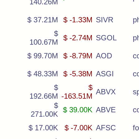
140.26M
$ 37.21M
$ -1.33M
SIVR
ph
$
$ -2.74M
SGOL
p
100.67M
$ 99.70M
$ -8.79M
AOD
c
$ 48.33M
$ -5.38M
ASGI
c
$
$
ABVX
s
192.66M
-163.51M
$
$ 39.00K
ABVE
c
271.00K
$ 17.00K
$ -7.00K
AFSC
f