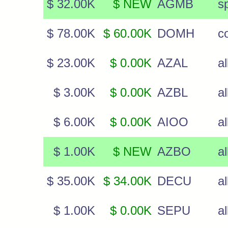
$ 32.00K
$ NEW
AGMB
s
$ 78.00K
$ 60.00K
DOMH
c
$ 23.00K
$ 0.00K
AZAL
a
$ 3.00K
$ 0.00K
AZBL
a
$ 6.00K
$ 0.00K
AIOO
a
$ 1.00K
$ NEW
AZBO
a
$ 35.00K
$ 34.00K
DECU
a
$ 1.00K
$ 0.00K
SEPU
a