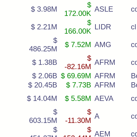
$
$ 3.98M
ASLE
c
172.00K
$
$ 2.21M
LIDR
c
166.00K
$
$ 7.52M
AMG
c
486.25M
$
$ 1.38B
AFRM
c
-82.16M
$ 2.06B
$ 69.69M
AFRM
B
$ 20.45B
$ 7.73B
AFRM
B
$ 14.04M
$ 5.58M
AEVA
c
$
$
A
c
603.15M
-11.30M
$
$
AEM
c