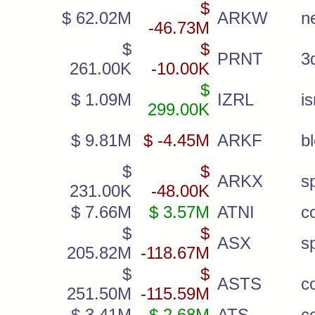
$
$ 62.02M
ARKW
ne
-46.73M
$
$
PRNT
3d
261.00K
-10.00K
$
$ 1.09M
IZRL
is
299.00K
$ 9.81M
$ -4.45M
ARKF
b
$
$
ARKX
s
231.00K
-48.00K
$ 7.66M
$ 3.57M
ATNI
c
$
$
ASX
s
205.82M
-118.67M
$
$
ASTS
c
251.50M
-115.59M
$ 3.41M
$ 2.68M
ATS
c