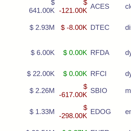
$
$
ACES
c
641.00K
-121.00K
$ 2.93M
$ -8.00K
DTEC
d
$ 6.00K
$ 0.00K
RFDA
d
$ 22.00K
$ 0.00K
RFCI
d
$
$ 2.26M
SBIO
m
-617.00K
$
$ 1.33M
EDOG
e
-298.00K