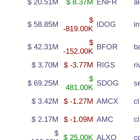
$ 20.51M
$ 8.37M
ENFR
a
$
$ 58.85M
IDOG
i
-819.00K
$
$ 42.31M
BFOR
b
-152.00K
$ 3.70M
$ -3.77M
RIGS
ri
$
$ 69.25M
SDOG
s
481.00K
$ 3.42M
$ -1.27M
AMCX
cl
$ 2.17M
$ -1.09M
AMC
c
$
$ 25.00K
ALXO
c