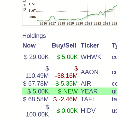
Holdings
Now
Buy/Sell
Ticker
T
$ 29.00K
$ 5.00K
WHWK
c
$
$
AAON
c
110.49M
-38.16M
$ 57.78M
$ 5.35M
AIR
c
$ 5.00K
$ NEW
YEAR
u
$ 68.58M
$ -2.46M
TAFI
t
$
$ 0.00K
HIDV
u
100.00K