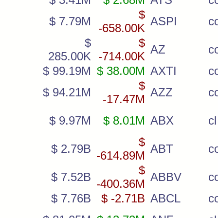
$
$ 7.79M
ASPI
c
-658.00K
$
$
AZ
c
285.00K
-714.00K
$ 99.19M
$ 38.00M
AXTI
c
$
$ 94.21M
AZZ
c
-17.47M
$ 9.97M
$ 8.01M
ABX
cl
$
$ 2.79B
ABT
c
-614.89M
$
$ 7.52B
ABBV
c
-400.36M
$ 7.76B
$ -2.71B
ABCL
c