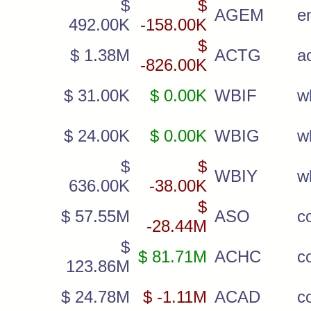
$
$
AGEM
e
492.00K
-158.00K
$
$ 1.38M
ACTG
a
-826.00K
$ 31.00K
$ 0.00K
WBIF
w
$ 24.00K
$ 0.00K
WBIG
w
$
$
WBIY
w
636.00K
-38.00K
$
$ 57.55M
ASO
c
-28.44M
$
$ 81.71M
ACHC
c
123.86M
$ 24.78M
$ -1.11M
ACAD
c