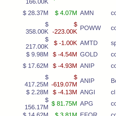
166.00K
$ 28.37M
$ 4.07M
AMN
c
$
$
POWW
c
358.00K
-223.00K
$
$ -1.00K
AMTD
s
217.00K
$ 9.98M
$ -4.54M
GOLD
c
$ 17.62M
$ -4.93M
ANIP
c
$
$
ANIP
B
417.25M
-619.07M
$ 2.28M
$ -4.13M
ANGI
c
$
$ 81.75M
APG
c
156.17M
$ 14.62M
$ 3.81M
EFOR
c