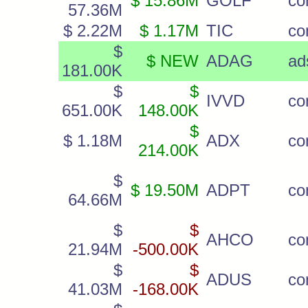
$ 15.86M
GOLF
c
57.36M
$ 2.22M
$ 1.17M
TIC
c
$
$ NEW
ADAG
ad
181.00K
$
$
IVVD
c
651.00K
148.00K
$
$ 1.18M
ADX
c
214.00K
$
$ 19.50M
ADPT
c
64.66M
$
$
AHCO
co
21.94M
-500.00K
$
$
ADUS
c
41.03M
-168.00K