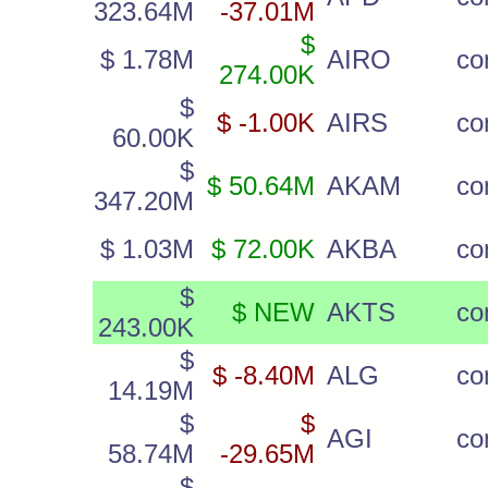
323.64M
-37.01M
$
$ 1.78M
AIRO
c
274.00K
$
$ -1.00K
AIRS
c
60.00K
$
$ 50.64M
AKAM
c
347.20M
$ 1.03M
$ 72.00K
AKBA
c
$
$ NEW
AKTS
c
243.00K
$
$ -8.40M
ALG
c
14.19M
$
$
AGI
co
58.74M
-29.65M
$