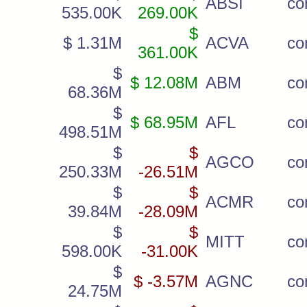
ABSI
c
535.00K
269.00K
$
$ 1.31M
ACVA
co
361.00K
$
$ 12.08M
ABM
c
68.36M
$
$ 68.95M
AFL
c
498.51M
$
$
AGCO
c
250.33M
-26.51M
$
$
ACMR
co
39.84M
-28.09M
$
$
MITT
co
598.00K
-31.00K
$
$ -3.57M
AGNC
c
24.75M