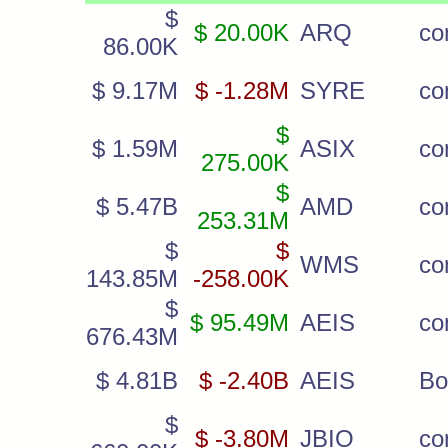
$
$ 20.00K
ARQ
c
86.00K
$ 9.17M
$ -1.28M
SYRE
co
$
$ 1.59M
ASIX
c
275.00K
$
$ 5.47B
AMD
c
253.31M
$
$
WMS
c
143.85M
-258.00K
$
$ 95.49M
AEIS
c
676.43M
$ 4.81B
$ -2.40B
AEIS
Bo
$
$ -3.80M
JBIO
co