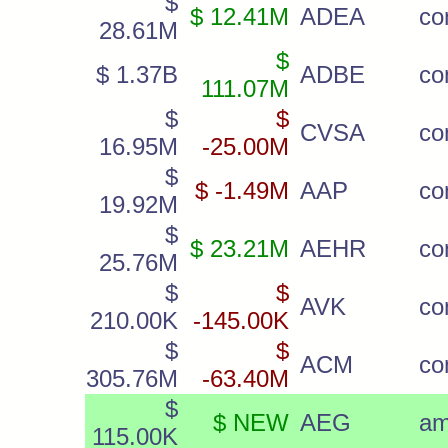
$
$ 12.41M
ADEA
c
28.61M
$
$ 1.37B
ADBE
c
111.07M
$
$
CVSA
c
16.95M
-25.00M
$
$ -1.49M
AAP
c
19.92M
$
$ 23.21M
AEHR
c
25.76M
$
$
AVK
c
210.00K
-145.00K
$
$
ACM
c
305.76M
-63.40M
$
$ NEW
AEG
am
115.00K