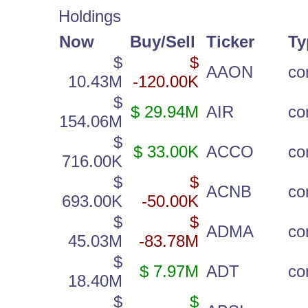
Holdings
Now
Buy/Sell
Ticker
Ty
$
$
AAON
co
10.43M
-120.00K
$
$ 29.94M
AIR
c
154.06M
$
$ 33.00K
ACCO
c
716.00K
$
$
ACNB
c
693.00K
-50.00K
$
$
ADMA
c
45.03M
-83.78M
$
$ 7.97M
ADT
c
18.40M
$
$