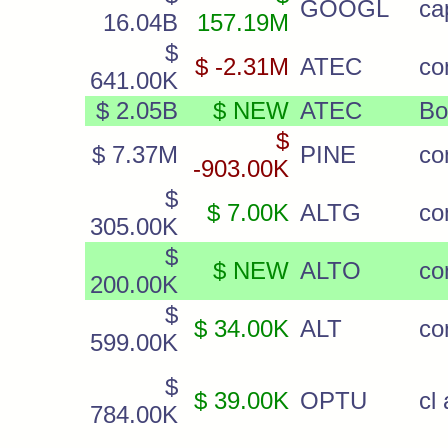
GOOGL
ca
16.04B
157.19M
$
$ -2.31M
ATEC
co
641.00K
$ 2.05B
$ NEW
ATEC
Bo
$
$ 7.37M
PINE
c
-903.00K
$
$ 7.00K
ALTG
co
305.00K
$
$ NEW
ALTO
c
200.00K
$
$ 34.00K
ALT
co
599.00K
$
$ 39.00K
OPTU
cl 
784.00K