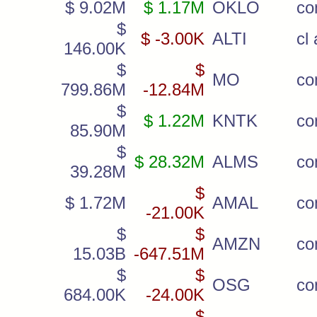
$ 9.02M
$ 1.17M
OKLO
co
$
$ -3.00K
ALTI
cl 
146.00K
$
$
MO
c
799.86M
-12.84M
$
$ 1.22M
KNTK
co
85.90M
$
$ 28.32M
ALMS
c
39.28M
$
$ 1.72M
AMAL
c
-21.00K
$
$
AMZN
c
15.03B
-647.51M
$
$
OSG
co
684.00K
-24.00K
$