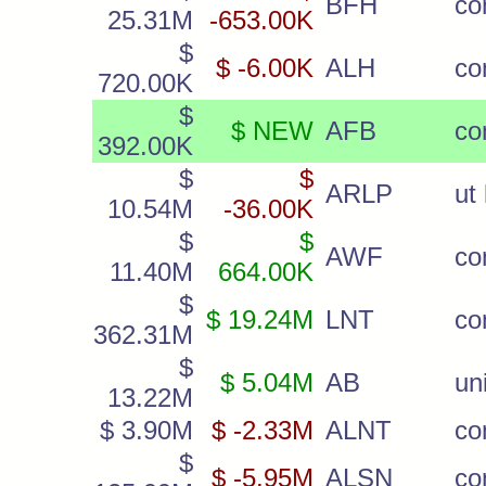
BFH
c
25.31M
-653.00K
$
$ -6.00K
ALH
c
720.00K
$
$ NEW
AFB
c
392.00K
$
$
ARLP
ut 
10.54M
-36.00K
$
$
AWF
c
11.40M
664.00K
$
$ 19.24M
LNT
c
362.31M
$
$ 5.04M
AB
uni
13.22M
$ 3.90M
$ -2.33M
ALNT
c
$
$ -5.95M
ALSN
c