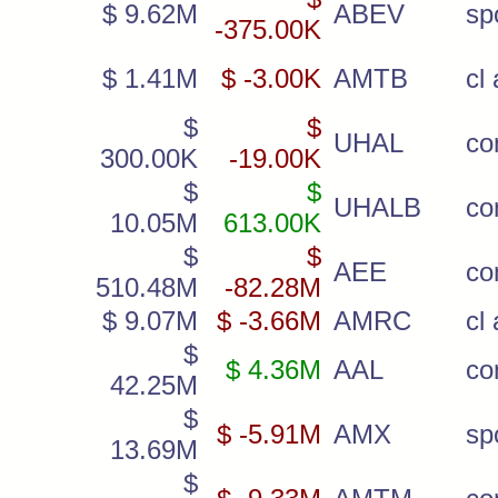
$ 9.62M
ABEV
sp
-375.00K
$ 1.41M
$ -3.00K
AMTB
cl 
$
$
UHAL
c
300.00K
-19.00K
$
$
UHALB
co
10.05M
613.00K
$
$
AEE
c
510.48M
-82.28M
$ 9.07M
$ -3.66M
AMRC
cl 
$
$ 4.36M
AAL
c
42.25M
$
$ -5.91M
AMX
sp
13.69M
$