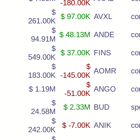
-180.00K
$
$ 97.00K
AVXL
co
261.00K
$
$ 48.13M
ANDE
c
94.91M
$
$ 37.00K
FINS
co
549.00K
$
$
AOMR
c
183.00K
-145.00K
$
$ 1.19M
ANGO
c
-51.00K
$
$ 2.33M
BUD
sp
24.58M
$
$ -7.00K
ANIK
c
242.00K
$