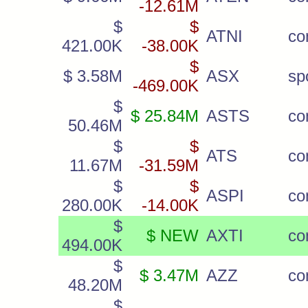
-12.61M
$
$
ATNI
c
421.00K
-38.00K
$
$ 3.58M
ASX
sp
-469.00K
$
$ 25.84M
ASTS
co
50.46M
$
$
ATS
c
11.67M
-31.59M
$
$
ASPI
c
280.00K
-14.00K
$
$ NEW
AXTI
c
494.00K
$
$ 3.47M
AZZ
c
48.20M
$