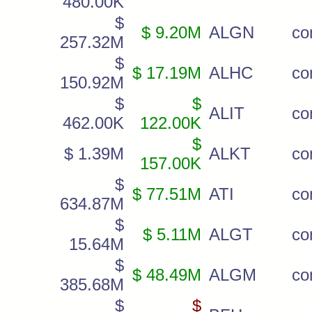
480.00K
$
$ 9.20M
ALGN
c
257.32M
$
$ 17.19M
ALHC
c
150.92M
$
$
ALIT
co
462.00K
122.00K
$
$ 1.39M
ALKT
c
157.00K
$
$ 77.51M
ATI
c
634.87M
$
$ 5.11M
ALGT
c
15.64M
$
$ 48.49M
ALGM
c
385.68M
$
$