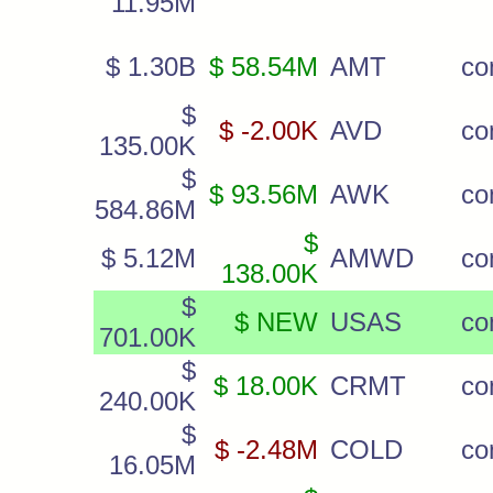
11.95M
$ 1.30B
$ 58.54M
AMT
c
$
$ -2.00K
AVD
c
135.00K
$
$ 93.56M
AWK
c
584.86M
$
$ 5.12M
AMWD
c
138.00K
$
$ NEW
USAS
co
701.00K
$
$ 18.00K
CRMT
c
240.00K
$
$ -2.48M
COLD
c
16.05M