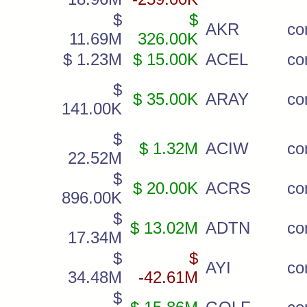
$
$
AKR
co
11.69M
326.00K
$ 1.23M
$ 15.00K
ACEL
co
$
$ 35.00K
ARAY
c
141.00K
$
$ 1.32M
ACIW
c
22.52M
$
$ 20.00K
ACRS
c
896.00K
$
$ 13.02M
ADTN
c
17.34M
$
$
AYI
c
34.48M
-42.61M
$