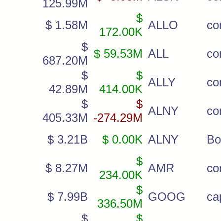
125.99M
$
$ 1.58M
ALLO
c
172.00K
$
$ 59.53M
ALL
c
687.20M
$
$
ALLY
c
42.89M
414.00K
$
$
ALNY
c
405.33M
-274.29M
$ 3.21B
$ 0.00K
ALNY
Bo
$
$ 8.27M
AMR
c
234.00K
$
$ 7.99B
GOOG
ca
336.50M
$
$