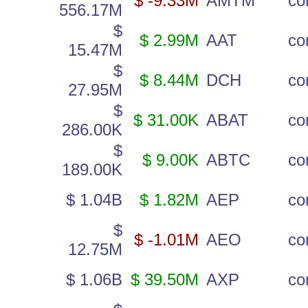
$ -9.33M
AMTM
c
556.17M
$
$ 2.99M
AAT
c
15.47M
$
$ 8.44M
DCH
c
27.95M
$
$ 31.00K
ABAT
co
286.00K
$
$ 9.00K
ABTC
co
189.00K
$ 1.04B
$ 1.82M
AEP
c
$
$ -1.01M
AEO
c
12.75M
$ 1.06B
$ 39.50M
AXP
c