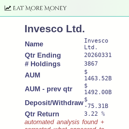
Eat More Money
Invesco Ltd.
Invesco
Name
Ltd.
Qtr Ending
20260331
# Holdings
3867
$
AUM
1463.52B
$
AUM - prev qtr
1492.00B
$
Deposit/Withdraw
-75.31B
Qtr Return
3.22 %
automated analysis found +