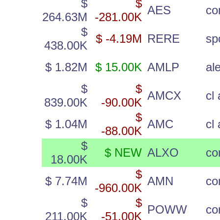
$
$
AES
c
264.63M
-281.00K
$
$ -4.19M
RERE
sp
438.00K
$ 1.82M
$ 15.00K
AMLP
al
$
$
AMCX
cl 
839.00K
-90.00K
$
$ 1.04M
AMC
cl
-88.00K
$
$ NEW
ALXO
c
18.00K
$
$ 7.74M
AMN
c
-960.00K
$
$
POWW
c
211.00K
-51.00K