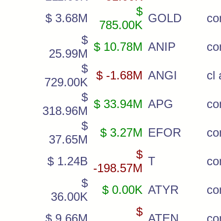
$
$ 3.68M
GOLD
c
785.00K
$
$ 10.78M
ANIP
c
25.99M
$
$ -1.68M
ANGI
cl
729.00K
$
$ 33.94M
APG
co
318.96M
$
$ 3.27M
EFOR
c
37.65M
$
$ 1.24B
T
c
-198.57M
$
$ 0.00K
ATYR
co
36.00K
$
$ 9.66M
ATEN
c