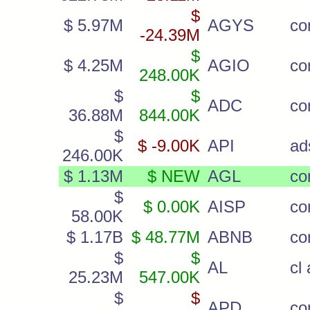
$
$ 5.97M
AGYS
c
-24.39M
$
$ 4.25M
AGIO
c
248.00K
$
$
ADC
c
36.88M
844.00K
$
$ -9.00K
API
ad
246.00K
$ 1.13M
$ NEW
AGL
co
$
$ 0.00K
AISP
c
58.00K
$ 1.17B
$ 48.77M
ABNB
co
$
$
AL
cl 
25.23M
547.00K
$
$
APD
c