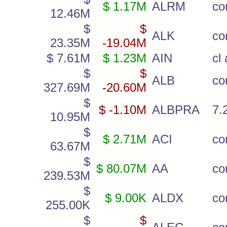
$ 1.17M
ALRM
c
12.46M
$
$
ALK
c
23.35M
-19.04M
$ 7.61M
$ 1.23M
AIN
cl 
$
$
ALB
c
327.69M
-20.60M
$
$ -1.10M
ALBPRA
7.
10.95M
$
$ 2.71M
ACI
co
63.67M
$
$ 80.07M
AA
c
239.53M
$
$ 9.00K
ALDX
c
255.00K
$
$