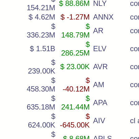
$ 88.86M
NLY
co
154.21M
$ 4.62M
$ -1.27M
ANNX
c
$
$
AR
c
336.23M
148.79M
$
$ 1.51B
ELV
c
286.25M
$
$ 23.00K
AVR
c
239.00K
$
$
AM
c
458.30M
-40.12M
$
$
APA
c
635.18M
241.44M
$
$
AIV
cl 
624.00K
-645.00K
$
$ 8.68M
APLS
c