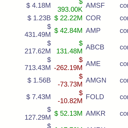
$
$ 4.18M
AMSF
c
393.00K
$ 1.23B
$ 22.22M
COR
c
$
$ 42.84M
AMP
c
431.49M
$
$
ABCB
c
217.62M
131.48M
$
$
AME
c
713.43M
-262.19M
$
$ 1.56B
AMGN
c
-73.73M
$
$ 7.43M
FOLD
c
-10.82M
$
$ 52.13M
AMKR
c
127.29M
$