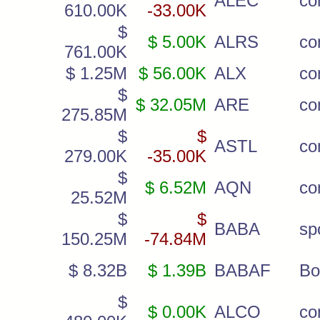
ALEC
c
610.00K
-33.00K
$
$ 5.00K
ALRS
c
761.00K
$ 1.25M
$ 56.00K
ALX
c
$
$ 32.05M
ARE
c
275.85M
$
$
ASTL
c
279.00K
-35.00K
$
$ 6.52M
AQN
c
25.52M
$
$
BABA
sp
150.25M
-74.84M
$ 8.32B
$ 1.39B
BABAF
Bo
$
$ 0.00K
ALCO
c