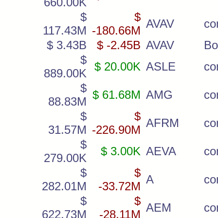
660.00K
$
$
AVAV
c
117.43M
-180.66M
$ 3.43B
$ -2.45B
AVAV
Bo
$
$ 20.00K
ASLE
c
889.00K
$
$ 61.68M
AMG
c
88.83M
$
$
AFRM
co
31.57M
-226.90M
$
$ 3.00K
AEVA
co
279.00K
$
$
A
c
282.01M
-33.72M
$
$
AEM
c
622.73M
-28.11M