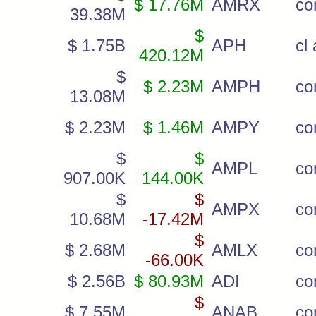
$ 17.76M
AMRX
co
39.38M
$
$ 1.75B
APH
cl 
420.12M
$
$ 2.23M
AMPH
c
13.08M
$ 2.23M
$ 1.46M
AMPY
c
$
$
AMPL
co
907.00K
144.00K
$
$
AMPX
co
10.68M
-17.42M
$
$ 2.68M
AMLX
c
-66.00K
$ 2.56B
$ 80.93M
ADI
c
$
$ 7.55M
ANAB
c