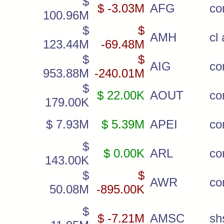
$
$ -3.03M
AFG
c
100.96M
$
$
AMH
cl 
123.44M
-69.48M
$
$
AIG
co
953.88M
-240.01M
$
$ 22.00K
AOUT
c
179.00K
$ 7.93M
$ 5.39M
APEI
c
$
$ 0.00K
ARL
c
143.00K
$
$
AWR
c
50.08M
-895.00K
$
$ -7.21M
AMSC
sh