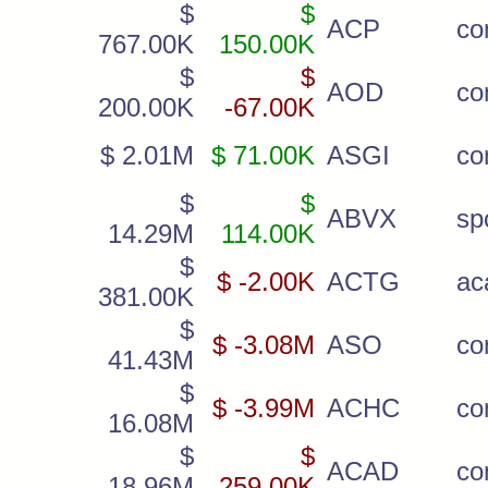
$
$
ACP
c
767.00K
150.00K
$
$
AOD
co
200.00K
-67.00K
$ 2.01M
$ 71.00K
ASGI
co
$
$
ABVX
sp
14.29M
114.00K
$
$ -2.00K
ACTG
ac
381.00K
$
$ -3.08M
ASO
c
41.43M
$
$ -3.99M
ACHC
c
16.08M
$
$
ACAD
c
18.96M
-259.00K