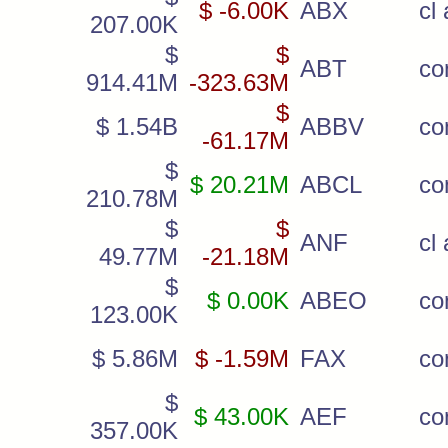
$ -6.00K
ABX
cl 
207.00K
$
$
ABT
c
914.41M
-323.63M
$
$ 1.54B
ABBV
c
-61.17M
$
$ 20.21M
ABCL
c
210.78M
$
$
ANF
cl 
49.77M
-21.18M
$
$ 0.00K
ABEO
co
123.00K
$ 5.86M
$ -1.59M
FAX
co
$
$ 43.00K
AEF
c
357.00K