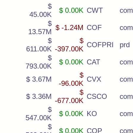
$
$ 0.00K
CWT
com
45.00K
$
$ -1.24M
COF
com
13.57M
$
$
COFPRI
prd
611.00K
-397.00K
$
$ 0.00K
CAT
com
793.00K
$
$ 3.67M
CVX
com
-96.00K
$
$ 3.36M
CSCO
com
-677.00K
$
$ 0.00K
KO
com
547.00K
$
$ 0.00K
COP
com