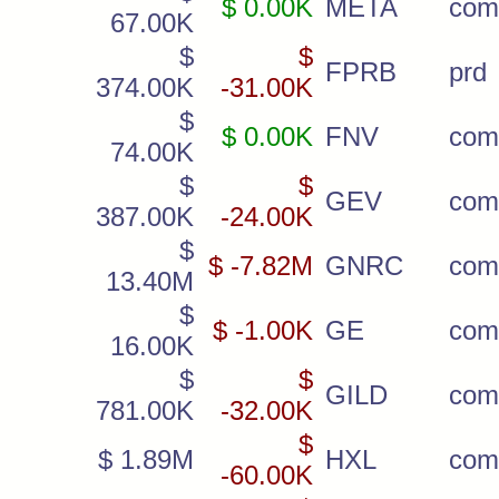
$ 0.00K
META
com
67.00K
$
$
FPRB
prd
374.00K
-31.00K
$
$ 0.00K
FNV
com
74.00K
$
$
GEV
com
387.00K
-24.00K
$
$ -7.82M
GNRC
com
13.40M
$
$ -1.00K
GE
com
16.00K
$
$
GILD
com
781.00K
-32.00K
$
$ 1.89M
HXL
com
-60.00K