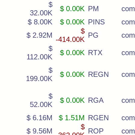
$
$ 0.00K
PM
com
32.00K
$ 8.00K
$ 0.00K
PINS
com
$
$ 2.92M
PG
com
-414.00K
$
$ 0.00K
RTX
com
112.00K
$
$ 0.00K
REGN
com
199.00K
$
$ 0.00K
RGA
com
52.00K
$ 6.16M
$ 1.51M
RGEN
com
$
$ 9.56M
ROP
com