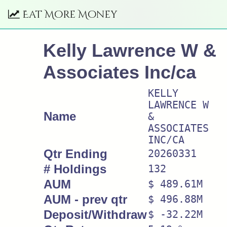
Eat More Money
Kelly Lawrence W &
Associates Inc/ca
KELLY
LAWRENCE W
Name
&
ASSOCIATES
INC/CA
Qtr Ending
20260331
# Holdings
132
AUM
$ 489.61M
AUM - prev qtr
$ 496.88M
Deposit/Withdraw
$ -32.22M