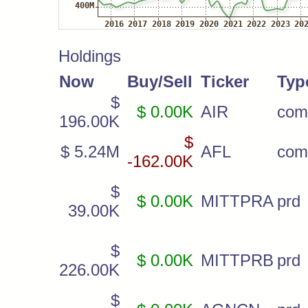
Holdings
Now
Buy/Sell
Ticker
Typ
$
$ 0.00K
AIR
com
196.00K
$
$ 5.24M
AFL
com
-162.00K
$
$ 0.00K
MITTPRA
prd
39.00K
$
$ 0.00K
MITTPRB
prd
226.00K
$