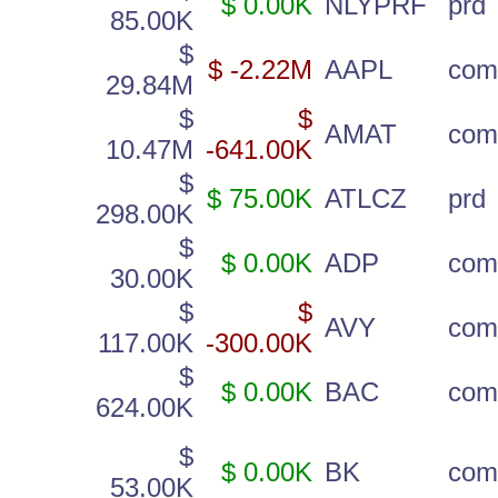
$ 0.00K
NLYPRF
prd
85.00K
$
$ -2.22M
AAPL
com
29.84M
$
$
AMAT
com
10.47M
-641.00K
$
$ 75.00K
ATLCZ
prd
298.00K
$
$ 0.00K
ADP
com
30.00K
$
$
AVY
com
117.00K
-300.00K
$
$ 0.00K
BAC
com
624.00K
$
$ 0.00K
BK
com
53.00K