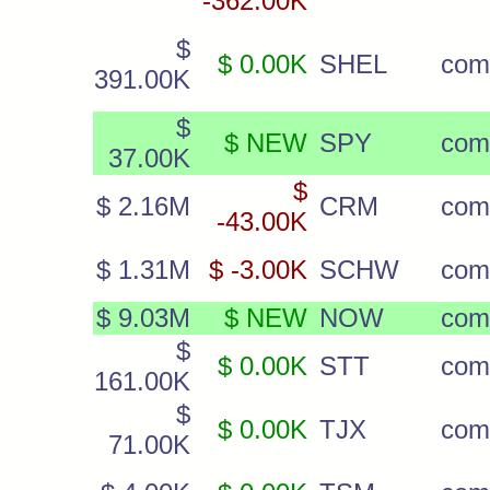
-362.00K
$
$ 0.00K
SHEL
com
391.00K
$
$ NEW
SPY
com
37.00K
$
$ 2.16M
CRM
com
-43.00K
$ 1.31M
$ -3.00K
SCHW
com
$ 9.03M
$ NEW
NOW
com
$
$ 0.00K
STT
com
161.00K
$
$ 0.00K
TJX
com
71.00K