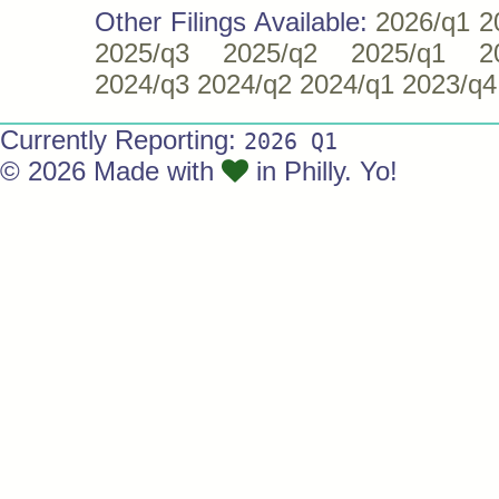
Other Filings Available:
2026/q1
2
2025/q3
2025/q2
2025/q1
2
2024/q3
2024/q2
2024/q1
2023/q4
Currently Reporting:
2026 Q1
© 2026 Made with
in Philly. Yo!