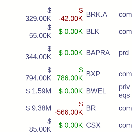
$
$
BRK.A
com
329.00K
-42.00K
$
$ 0.00K
BLK
com
55.00K
$
$ 0.00K
BAPRA
prd
344.00K
$
$
BXP
com
794.00K
786.00K
priv
$ 1.59M
$ 0.00K
BWEL
eqs
$
$ 9.38M
BR
com
-566.00K
$
$ 0.00K
CSX
com
85.00K