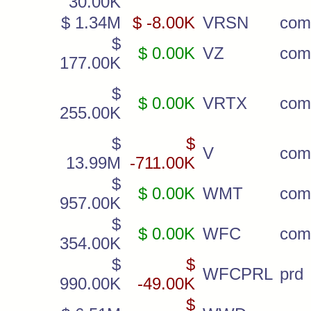
30.00K
$ 1.34M
$ -8.00K
VRSN
com
$
$ 0.00K
VZ
com
177.00K
$
$ 0.00K
VRTX
com
255.00K
$
$
V
com
13.99M
-711.00K
$
$ 0.00K
WMT
com
957.00K
$
$ 0.00K
WFC
com
354.00K
$
$
WFCPRL
prd
990.00K
-49.00K
$