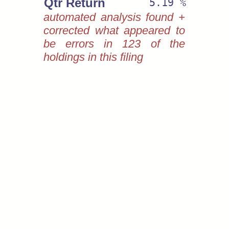
Qtr Return
5.19 %
automated analysis found +
corrected what appeared to
be errors in 123 of the
holdings in this filing