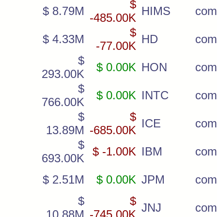
$
$ 8.79M
HIMS
com
-485.00K
$
$ 4.33M
HD
com
-77.00K
$
$ 0.00K
HON
com
293.00K
$
$ 0.00K
INTC
com
766.00K
$
$
ICE
com
13.89M
-685.00K
$
$ -1.00K
IBM
com
693.00K
$ 2.51M
$ 0.00K
JPM
com
$
$
JNJ
com
10.88M
-745.00K