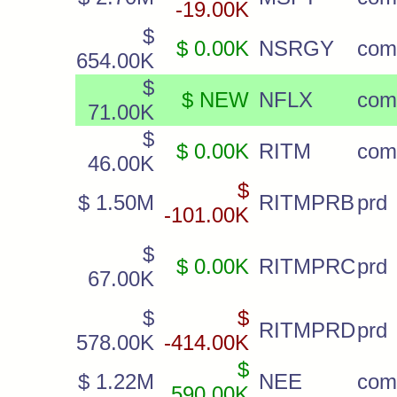
-19.00K
$
$ 0.00K
NSRGY
com
654.00K
$
$ NEW
NFLX
com
71.00K
$
$ 0.00K
RITM
com
46.00K
$
$ 1.50M
RITMPRB
prd
-101.00K
$
$ 0.00K
RITMPRC
prd
67.00K
$
$
RITMPRD
prd
578.00K
-414.00K
$
$ 1.22M
NEE
com
590.00K