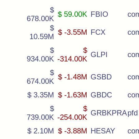
$
$ 59.00K
FBIO
co
678.00K
$
$ -3.55M
FCX
co
10.59M
$
$
GLPI
co
934.00K
-314.00K
$
$ -1.48M
GSBD
co
674.00K
$ 3.35M
$ -1.63M
GBDC
co
$
$
GRBKPRA
pfd
739.00K
-254.00K
$ 2.10M
$ -3.88M
HESAY
co