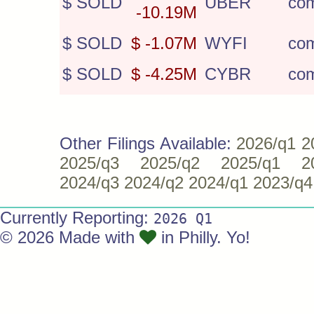
$ SOLD
UBER
co
-10.19M
$ SOLD
$ -1.07M
WYFI
co
$ SOLD
$ -4.25M
CYBR
co
Other Filings Available:
2026/q1
2
2025/q3
2025/q2
2025/q1
2
2024/q3
2024/q2
2024/q1
2023/q4
Currently Reporting:
2026 Q1
© 2026 Made with
in Philly. Yo!