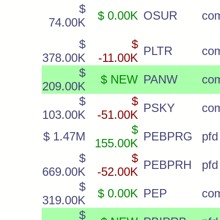
$
$ 0.00K
OSUR
co
74.00K
$
$
PLTR
co
378.00K
-11.00K
$
$ NEW
PANW
co
209.00K
$
$
PSKY
co
103.00K
-51.00K
$
$ 1.47M
PEBPRG
pfd
155.00K
$
$
PEBPRH
pfd
669.00K
-52.00K
$
$ 0.00K
PEP
co
319.00K
$