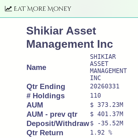
Eat More Money
Shikiar Asset
Management Inc
SHIKIAR
ASSET
Name
MANAGEMENT
INC
Qtr Ending
20260331
# Holdings
110
AUM
$ 373.23M
AUM - prev qtr
$ 401.37M
Deposit/Withdraw
$ -35.52M
Qtr Return
1.92 %