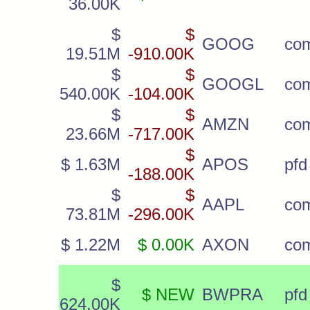
36.00K
$
$
GOOG
co
19.51M
-910.00K
$
$
GOOGL
co
540.00K
-104.00K
$
$
AMZN
co
23.66M
-717.00K
$
$ 1.63M
APOS
pfd
-188.00K
$
$
AAPL
co
73.81M
-296.00K
$ 1.22M
$ 0.00K
AXON
co
$
$ NEW
BWPRA
pfd
624.00K