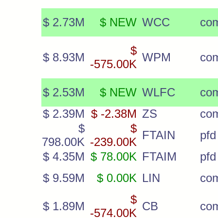
$ 2.73M
$ NEW
WCC
co
$
$ 8.93M
WPM
co
-575.00K
$ 2.53M
$ NEW
WLFC
co
$ 2.39M
$ -2.38M
ZS
co
$
$
FTAIN
pfd
798.00K
-239.00K
$ 4.35M
$ 78.00K
FTAIM
pfd
$ 9.59M
$ 0.00K
LIN
co
$
$ 1.89M
CB
co
-574.00K