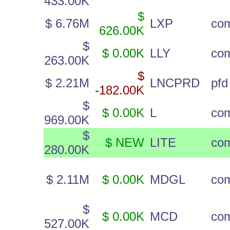
433.00K
$
$ 6.76M
LXP
co
626.00K
$
$ 0.00K
LLY
co
263.00K
$
$ 2.21M
LNCPRD
pfd
-182.00K
$
$ 0.00K
L
co
969.00K
$
$ NEW
LITE
co
280.00K
$ 2.11M
$ 0.00K
MDGL
co
$
$ 0.00K
MCD
co
527.00K