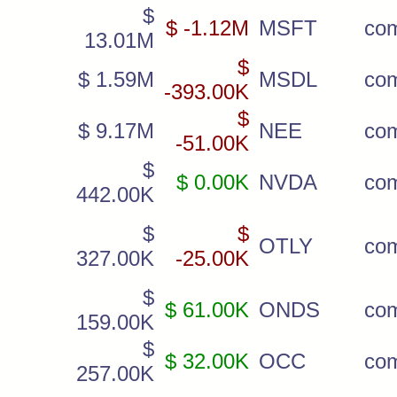
$
$ -1.12M
MSFT
co
13.01M
$
$ 1.59M
MSDL
co
-393.00K
$
$ 9.17M
NEE
co
-51.00K
$
$ 0.00K
NVDA
co
442.00K
$
$
OTLY
co
327.00K
-25.00K
$
$ 61.00K
ONDS
co
159.00K
$
$ 32.00K
OCC
co
257.00K