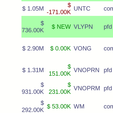
$
$ 1.05M
UNTC
co
-171.00K
$
$ NEW
VLYPN
pfd
736.00K
$ 2.90M
$ 0.00K
VONG
co
$
$ 1.31M
VNOPRN
pfd
151.00K
$
$
VNOPRM
pfd
931.00K
231.00K
$
$ 53.00K
WM
co
292.00K