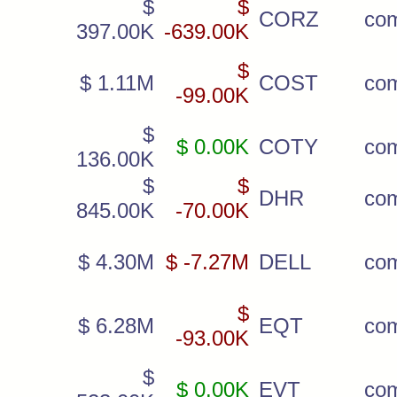
$
$
CORZ
co
397.00K
-639.00K
$
$ 1.11M
COST
co
-99.00K
$
$ 0.00K
COTY
co
136.00K
$
$
DHR
co
845.00K
-70.00K
$ 4.30M
$ -7.27M
DELL
co
$
$ 6.28M
EQT
co
-93.00K
$
$ 0.00K
EVT
co