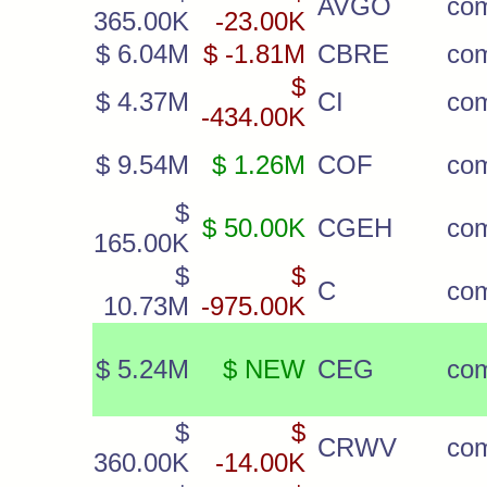
AVGO
co
365.00K
-23.00K
$ 6.04M
$ -1.81M
CBRE
co
$
$ 4.37M
CI
co
-434.00K
$ 9.54M
$ 1.26M
COF
co
$
$ 50.00K
CGEH
co
165.00K
$
$
C
co
10.73M
-975.00K
$ 5.24M
$ NEW
CEG
co
$
$
CRWV
co
360.00K
-14.00K