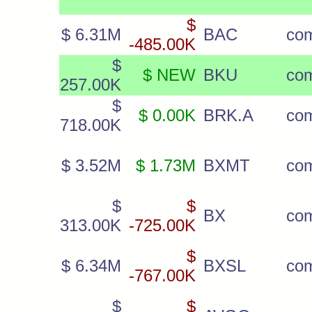
$
$ 6.31M
BAC
co
-485.00K
$
$ NEW
BKU
co
257.00K
$
$ 0.00K
BRK.A
co
718.00K
$ 3.52M
$ 1.73M
BXMT
co
$
$
BX
co
313.00K
-725.00K
$
$ 6.34M
BXSL
co
-767.00K
$
$