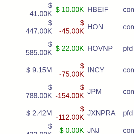
$
$ 10.00K
HBEIF
co
41.00K
$
$
HON
co
447.00K
-45.00K
$
$ 22.00K
HOVNP
pfd
585.00K
$
$ 9.15M
INCY
co
-75.00K
$
$
JPM
co
788.00K
-154.00K
$
$ 2.42M
JXNPRA
pfd
-112.00K
$
$ 0.00K
JNJ
co