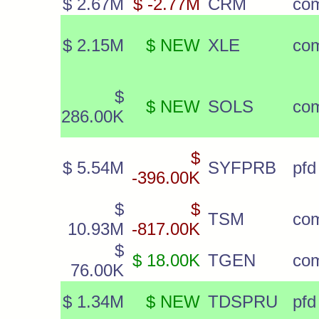
$ 2.67M
$ -2.77M
CRM
co
$ 2.15M
$ NEW
XLE
co
$
$ NEW
SOLS
co
286.00K
$
$ 5.54M
SYFPRB
pfd
-396.00K
$
$
TSM
co
10.93M
-817.00K
$
$ 18.00K
TGEN
co
76.00K
$ 1.34M
$ NEW
TDSPRU
pfd