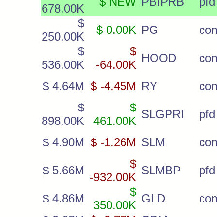
$ NEW
PBIPRB
pfd
678.00K
$
$ 0.00K
PG
co
250.00K
$
$
HOOD
co
536.00K
-64.00K
$ 4.64M
$ -4.45M
RY
co
$
$
SLGPRI
pfd
898.00K
461.00K
$ 4.90M
$ -1.26M
SLM
co
$
$ 5.66M
SLMBP
pfd
-932.00K
$
$ 4.86M
GLD
co
350.00K