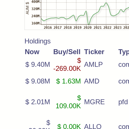
Holdings
Now
Buy/Sell
Ticker
Ty
$
$ 9.40M
AMLP
co
-269.00K
$ 9.08M
$ 1.63M
AMD
co
$
$ 2.01M
MGRE
pfd
109.00K
$
$ 0.00K
ALLO
co