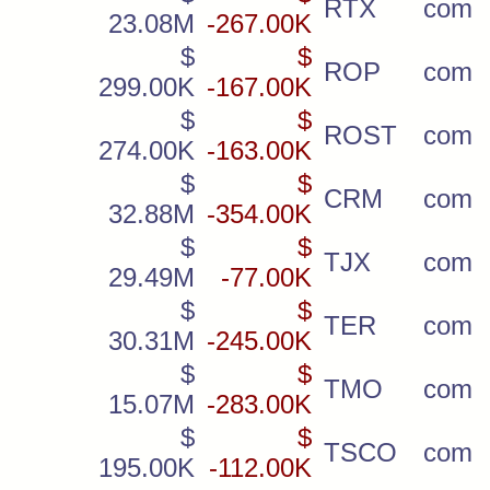
RTX
com
23.08M
-267.00K
$
$
ROP
com
299.00K
-167.00K
$
$
ROST
com
274.00K
-163.00K
$
$
CRM
com
32.88M
-354.00K
$
$
TJX
com
29.49M
-77.00K
$
$
TER
com
30.31M
-245.00K
$
$
TMO
com
15.07M
-283.00K
$
$
TSCO
com
195.00K
-112.00K