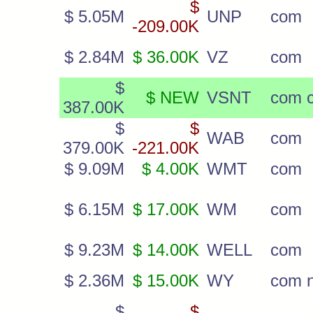
$
$ 5.05M
UNP
com
-209.00K
$ 2.84M
$ 36.00K
VZ
com
$
$ NEW
VSNT
com c
387.00K
$
$
WAB
com
379.00K
-221.00K
$ 9.09M
$ 4.00K
WMT
com
$ 6.15M
$ 17.00K
WM
com
$ 9.23M
$ 14.00K
WELL
com
$ 2.36M
$ 15.00K
WY
com 
$
$