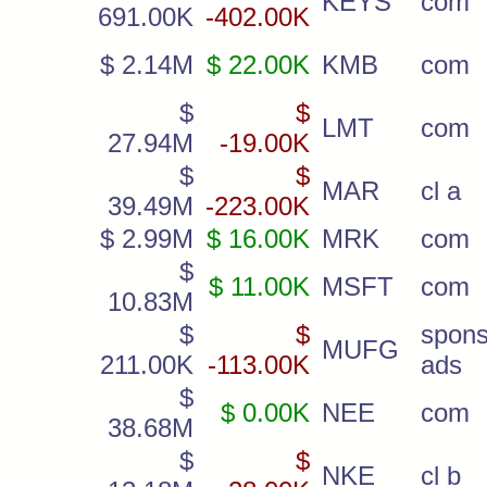
KEYS
com
691.00K
-402.00K
$ 2.14M
$ 22.00K
KMB
com
$
$
LMT
com
27.94M
-19.00K
$
$
MAR
cl a
39.49M
-223.00K
$ 2.99M
$ 16.00K
MRK
com
$
$ 11.00K
MSFT
com
10.83M
$
$
spon
MUFG
211.00K
-113.00K
ads
$
$ 0.00K
NEE
com
38.68M
$
$
NKE
cl b