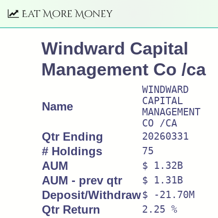
Eat More Money
Windward Capital
Management Co /ca
WINDWARD
CAPITAL
Name
MANAGEMENT
CO /CA
Qtr Ending
20260331
# Holdings
75
AUM
$ 1.32B
AUM - prev qtr
$ 1.31B
Deposit/Withdraw
$ -21.70M
Qtr Return
2.25 %