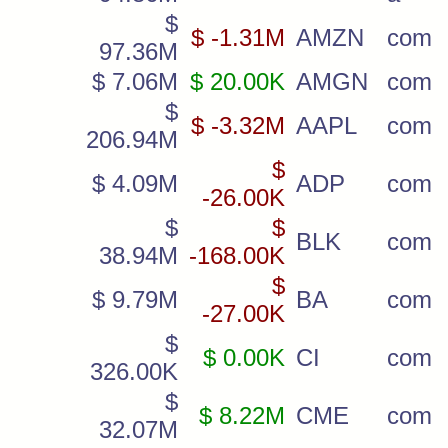
$
$ -1.31M
AMZN
com
97.36M
$ 7.06M
$ 20.00K
AMGN
com
$
$ -3.32M
AAPL
com
206.94M
$
$ 4.09M
ADP
com
-26.00K
$
$
BLK
com
38.94M
-168.00K
$
$ 9.79M
BA
com
-27.00K
$
$ 0.00K
CI
com
326.00K
$
$ 8.22M
CME
com
32.07M