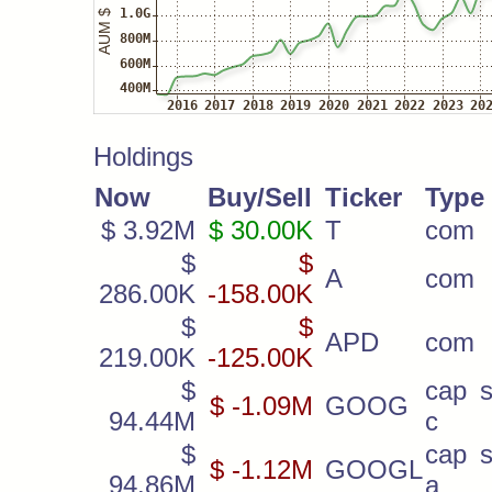
Holdings
Now
Buy/Sell
Ticker
Type
$ 3.92M
$ 30.00K
T
com
$
$
A
com
286.00K
-158.00K
$
$
APD
com
219.00K
-125.00K
$
cap s
$ -1.09M
GOOG
94.44M
c
$
cap s
$ -1.12M
GOOGL
94.86M
a