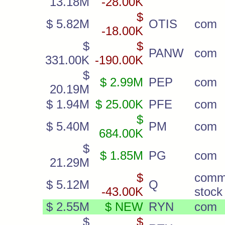
13.18M
-28.00K
$
$ 5.82M
OTIS
com
-18.00K
$
$
PANW
com
331.00K
-190.00K
$
$ 2.99M
PEP
com
20.19M
$ 1.94M
$ 25.00K
PFE
com
$
$ 5.40M
PM
com
684.00K
$
$ 1.85M
PG
com
21.29M
$
comm
$ 5.12M
Q
-43.00K
stock
$ 2.55M
$ NEW
RYN
com
$
$