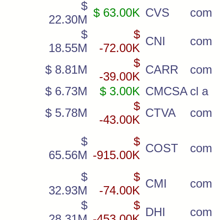
$
$ 63.00K
CVS
com
22.30M
$
$
CNI
com
18.55M
-72.00K
$
$ 8.81M
CARR
com
-39.00K
$ 6.73M
$ 3.00K
CMCSA
cl a
$
$ 5.78M
CTVA
com
-43.00K
$
$
COST
com
65.56M
-915.00K
$
$
CMI
com
32.93M
-74.00K
$
$
DHI
com
28.31M
-453.00K