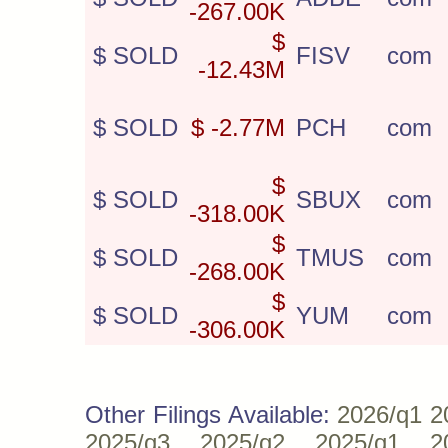
-267.00K
$
$ SOLD
FISV
com
-12.43M
$ SOLD
$ -2.77M
PCH
com
$
$ SOLD
SBUX
com
-318.00K
$
$ SOLD
TMUS
com
-268.00K
$
$ SOLD
YUM
com
-306.00K
Other Filings Available:
2026/q1
2
2025/q3
2025/q2
2025/q1
2