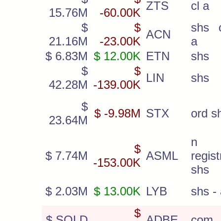
ZTS
cl a
15.76M
-60.00K
$
$
shs 
ACN
21.16M
-23.00K
a
$ 6.83M
$ 12.00K
ETN
shs
$
$
LIN
shs
42.28M
-139.00K
$
$ -9.98M
STX
ord s
23.64M
n
$
$ 7.74M
ASML
regist
-153.00K
shs
$ 2.03M
$ 13.00K
LYB
shs - 
$
$ SOLD
ADBE
com