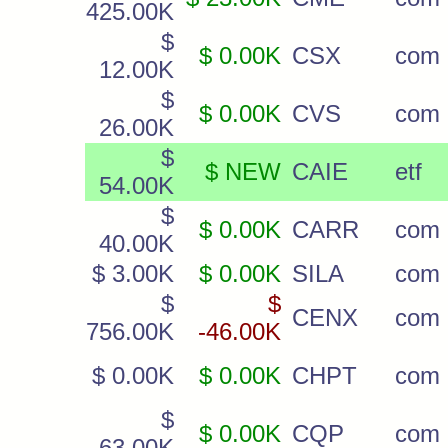
425.00K
$
$ 0.00K
CSX
com
12.00K
$
$ 0.00K
CVS
com
26.00K
$
$ NEW
CAIE
etf
54.00K
$
$ 0.00K
CARR
com
40.00K
$ 3.00K
$ 0.00K
SILA
com
$
$
CENX
com
756.00K
-46.00K
$ 0.00K
$ 0.00K
CHPT
com
$
$ 0.00K
CQP
com
63.00K