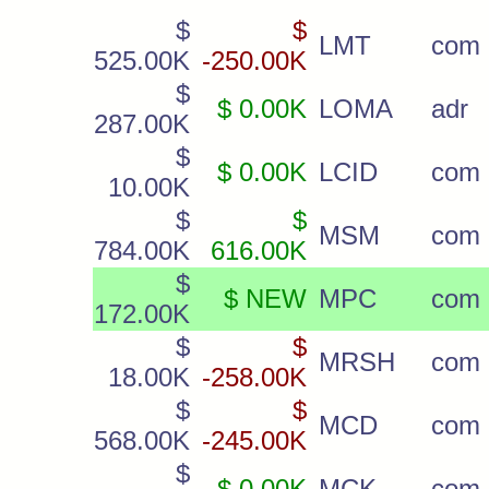
$
$
LMT
com
525.00K
-250.00K
$
$ 0.00K
LOMA
adr
287.00K
$
$ 0.00K
LCID
com
10.00K
$
$
MSM
com
784.00K
616.00K
$
$ NEW
MPC
com
172.00K
$
$
MRSH
com
18.00K
-258.00K
$
$
MCD
com
568.00K
-245.00K
$
$ 0.00K
MCK
com