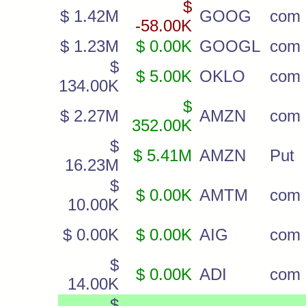
$
$ 1.42M
GOOG
com
-58.00K
$ 1.23M
$ 0.00K
GOOGL
com
$
$ 5.00K
OKLO
com
134.00K
$
$ 2.27M
AMZN
com
352.00K
$
$ 5.41M
AMZN
Put
16.23M
$
$ 0.00K
AMTM
com
10.00K
$ 0.00K
$ 0.00K
AIG
com
$
$ 0.00K
ADI
com
14.00K
$