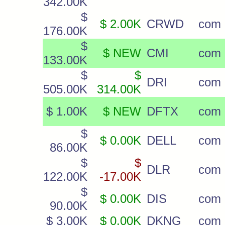
342.00K
$
$ 2.00K
CRWD
com
176.00K
$
$ NEW
CMI
com
133.00K
$
$
DRI
com
505.00K
314.00K
$ 1.00K
$ NEW
DFTX
com
$
$ 0.00K
DELL
com
86.00K
$
$
DLR
com
122.00K
-17.00K
$
$ 0.00K
DIS
com
90.00K
$ 3.00K
$ 0.00K
DKNG
com