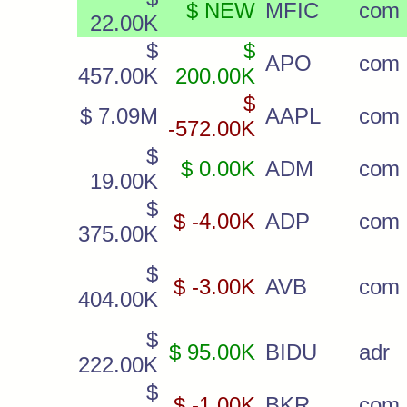
$ NEW
MFIC
com
22.00K
$
$
APO
com
457.00K
200.00K
$
$ 7.09M
AAPL
com
-572.00K
$
$ 0.00K
ADM
com
19.00K
$
$ -4.00K
ADP
com
375.00K
$
$ -3.00K
AVB
com
404.00K
$
$ 95.00K
BIDU
adr
222.00K
$
$ -1.00K
BKR
com