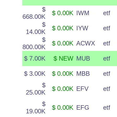
$
$ 0.00K
IWM
etf
668.00K
$
$ 0.00K
IYW
etf
14.00K
$
$ 0.00K
ACWX
etf
800.00K
$ 7.00K
$ NEW
MUB
etf
$ 3.00K
$ 0.00K
MBB
etf
$
$ 0.00K
EFV
etf
25.00K
$
$ 0.00K
EFG
etf
19.00K