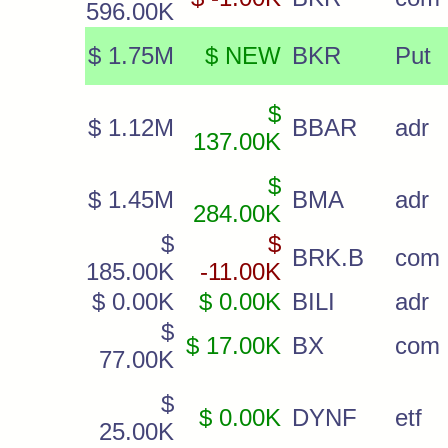
596.00K
$ 1.75M
$ NEW
BKR
Put
$
$ 1.12M
BBAR
adr
137.00K
$
$ 1.45M
BMA
adr
284.00K
$
$
BRK.B
com
185.00K
-11.00K
$ 0.00K
$ 0.00K
BILI
adr
$
$ 17.00K
BX
com
77.00K
$
$ 0.00K
DYNF
etf
25.00K