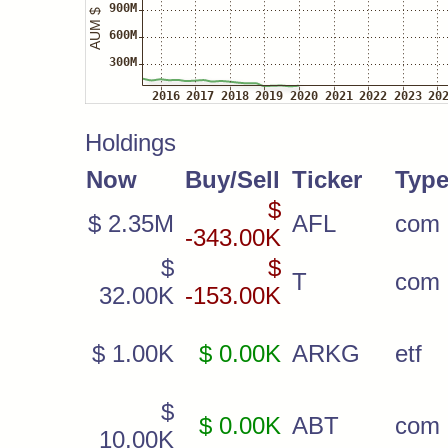
Holdings
Now
Buy/Sell
Ticker
Typ
$
$ 2.35M
AFL
com
-343.00K
$
$
T
com
32.00K
-153.00K
$ 1.00K
$ 0.00K
ARKG
etf
$
$ 0.00K
ABT
com
10.00K