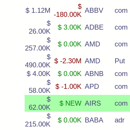
$
$ 1.12M
ABBV
com
-180.00K
$
$ 3.00K
ADBE
com
26.00K
$
$ 0.00K
AMD
com
257.00K
$
$ -2.30M
AMD
Put
490.00K
$ 4.00K
$ 0.00K
ABNB
com
$
$ -1.00K
APD
com
58.00K
$
$ NEW
AIRS
com
62.00K
$
$ 0.00K
BABA
adr
215.00K