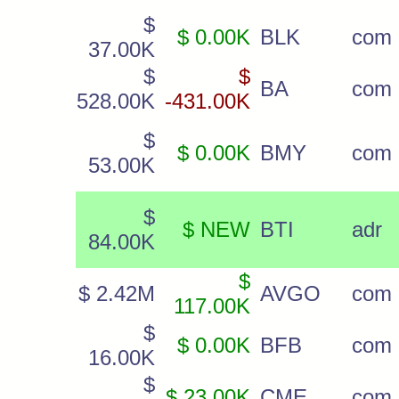
$
$ 0.00K
BLK
com
37.00K
$
$
BA
com
528.00K
-431.00K
$
$ 0.00K
BMY
com
53.00K
$
$ NEW
BTI
adr
84.00K
$
$ 2.42M
AVGO
com
117.00K
$
$ 0.00K
BFB
com
16.00K
$
$ 23.00K
CME
com