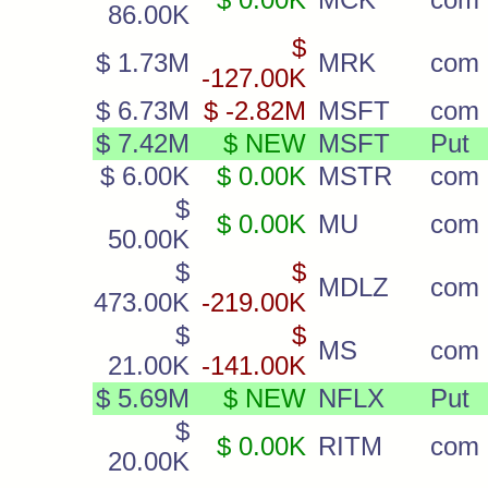
86.00K
$
$ 1.73M
MRK
com
-127.00K
$ 6.73M
$ -2.82M
MSFT
com
$ 7.42M
$ NEW
MSFT
Put
$ 6.00K
$ 0.00K
MSTR
com
$
$ 0.00K
MU
com
50.00K
$
$
MDLZ
com
473.00K
-219.00K
$
$
MS
com
21.00K
-141.00K
$ 5.69M
$ NEW
NFLX
Put
$
$ 0.00K
RITM
com
20.00K