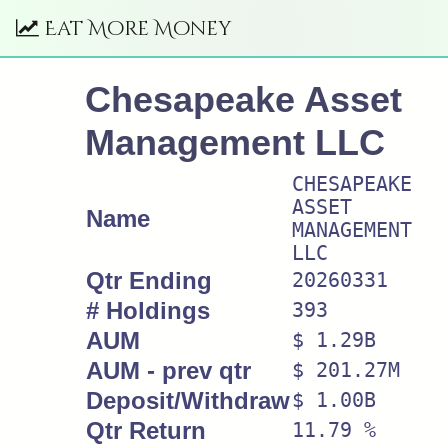
Eat More Money
Chesapeake Asset
Management LLC
CHESAPEAKE
ASSET
Name
MANAGEMENT
LLC
Qtr Ending
20260331
# Holdings
393
AUM
$ 1.29B
AUM - prev qtr
$ 201.27M
Deposit/Withdraw
$ 1.00B
Qtr Return
11.79 %