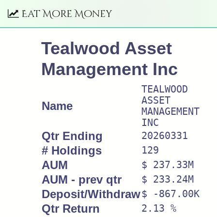
Eat More Money
Tealwood Asset
Management Inc
TEALWOOD
ASSET
Name
MANAGEMENT
INC
Qtr Ending
20260331
# Holdings
129
AUM
$ 237.33M
AUM - prev qtr
$ 233.24M
Deposit/Withdraw
$ -867.00K
Qtr Return
2.13 %