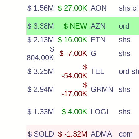
$ 1.56M
$ 27.00K
AON
shs cl
$ 3.38M
$ NEW
AZN
ord
$ 2.13M
$ 16.00K
ETN
shs
$
$ -7.00K
G
shs
804.00K
$
$ 3.25M
TEL
ord s
-54.00K
$
$ 2.94M
GRMN
shs
-17.00K
$ 1.33M
$ 4.00K
LOGI
shs
$ SOLD
$ -1.32M
ADMA
com