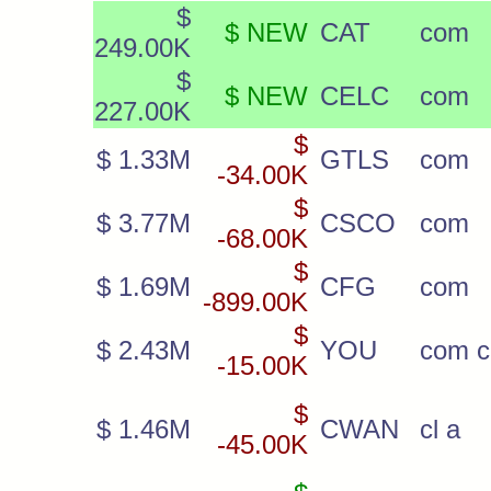
$
$ NEW
CAT
com
249.00K
$
$ NEW
CELC
com
227.00K
$
$ 1.33M
GTLS
com
-34.00K
$
$ 3.77M
CSCO
com
-68.00K
$
$ 1.69M
CFG
com
-899.00K
$
$ 2.43M
YOU
com c
-15.00K
$
$ 1.46M
CWAN
cl a
-45.00K