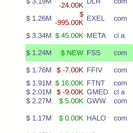
$ 3.19M
DLR
com
-24.00K
$
$ 1.26M
EXEL
com
-995.00K
$ 3.34M
$ 45.00K
META
cl a
$ 1.24M
$ NEW
FSS
com
$ 1.76M
$ -7.00K
FFIV
com
$ 1.91M
$ 16.00K
FTNT
com
$ 2.01M
$ -9.00K
GMED
cl a
$ 2.27M
$ 5.00K
GWW
com
$ 1.17M
$ 0.00K
HALO
com