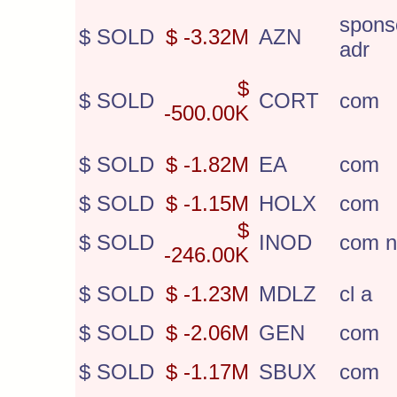
spons
$ SOLD
$ -3.32M
AZN
adr
$
$ SOLD
CORT
com
-500.00K
$ SOLD
$ -1.82M
EA
com
$ SOLD
$ -1.15M
HOLX
com
$
$ SOLD
INOD
com 
-246.00K
$ SOLD
$ -1.23M
MDLZ
cl a
$ SOLD
$ -2.06M
GEN
com
$ SOLD
$ -1.17M
SBUX
com