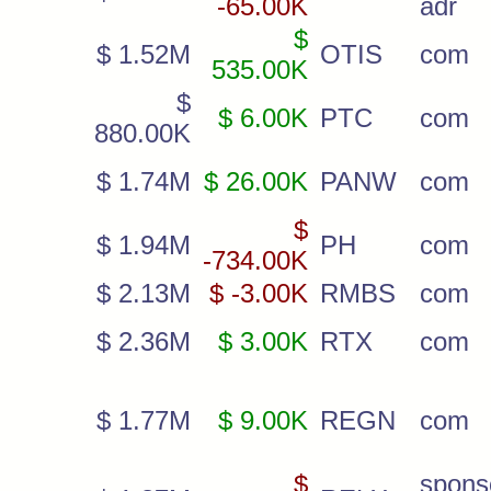
-65.00K
adr
$
$ 1.52M
OTIS
com
535.00K
$
$ 6.00K
PTC
com
880.00K
$ 1.74M
$ 26.00K
PANW
com
$
$ 1.94M
PH
com
-734.00K
$ 2.13M
$ -3.00K
RMBS
com
$ 2.36M
$ 3.00K
RTX
com
$ 1.77M
$ 9.00K
REGN
com
$
spons