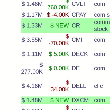
$
$ 1.46M
CVLT
com
760.00K
$ 1.17M
$ -4.00K
CPAY
com s
comm
$ 1.33M
$ NEW
CR
stock
$
$ 3.55M
CMI
com
-70.00K
$ 1.11M
$ 5.00K
DECK
com
$
$ 0.00K
DE
com
277.00K
$
$ 4.16M
DELL
cl c
-34.00K
$ 1.48M
$ NEW
DXCM
com
$