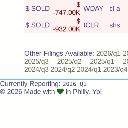
$
$ SOLD
WDAY
cl a
-747.00K
$
$ SOLD
ICLR
shs
-932.00K
Other Filings Available:
2026/q1
2
2025/q3
2025/q2
2025/q1
2
2024/q3
2024/q2
2024/q1
2023/q4
Currently Reporting:
2026 Q1
© 2026 Made with
in Philly. Yo!