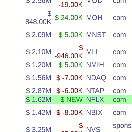
$ 2.56M
MOD
com
-19.00K
$
$ 24.00K
MOH
com
848.00K
$ 2.09M
$ 5.00K
MNST
com
$
$ 2.10M
MLI
com
-946.00K
$ 1.20M
$ 5.00K
NMIH
com
$ 1.56M
$ -7.00K
NDAQ
com
$ 2.87M
$ -6.00K
NTAP
com
$ 1.62M
$ NEW
NFLX
com
$ 1.42M
$ -8.00K
NBIX
com
$
spons
$ 3.25M
NVS