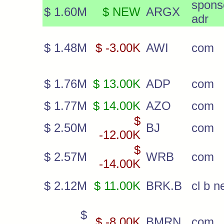
spons
$ 1.60M
$ NEW
ARGX
adr
$ 1.48M
$ -3.00K
AWI
com
$ 1.76M
$ 13.00K
ADP
com
$ 1.77M
$ 14.00K
AZO
com
$
$ 2.50M
BJ
com
-12.00K
$
$ 2.57M
WRB
com
-14.00K
$ 2.12M
$ 11.00K
BRK.B
cl b 
$
$ -8.00K
BMRN
com