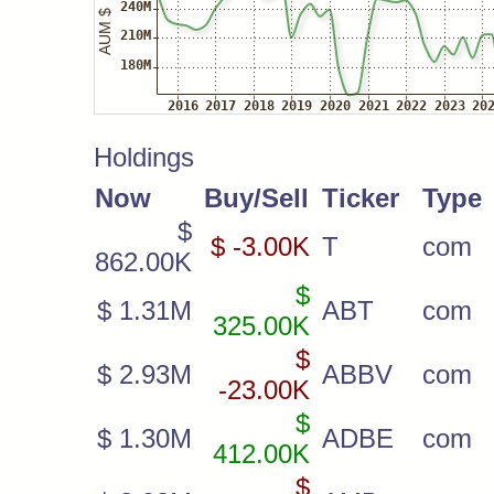
Holdings
Now
Buy/Sell
Ticker
Type
$
$ -3.00K
T
com
862.00K
$
$ 1.31M
ABT
com
325.00K
$
$ 2.93M
ABBV
com
-23.00K
$
$ 1.30M
ADBE
com
412.00K
$