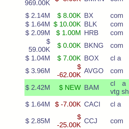
969.00K
$ 2.14M
$ 8.00K
BX
com
$ 1.64M
$ 10.00K
BLK
com
$ 2.09M
$ 1.00M
HRB
com
$
$ 0.00K
BKNG
com
59.00K
$ 1.04M
$ 7.00K
BOX
cl a
$
$ 3.96M
AVGO
com
-62.00K
cl a
$ 2.42M
$ NEW
BAM
vtg s
$ 1.64M
$ -7.00K
CACI
cl a
$
$ 2.85M
CCJ
com
-25.00K