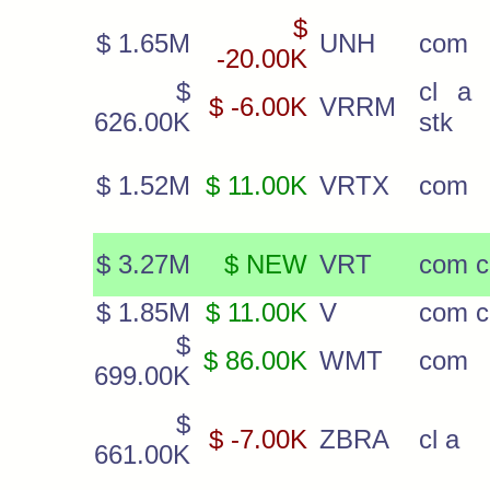
$
$ 1.65M
UNH
com
-20.00K
$
cl a
$ -6.00K
VRRM
626.00K
stk
$ 1.52M
$ 11.00K
VRTX
com
$ 3.27M
$ NEW
VRT
com c
$ 1.85M
$ 11.00K
V
com c
$
$ 86.00K
WMT
com
699.00K
$
$ -7.00K
ZBRA
cl a
661.00K