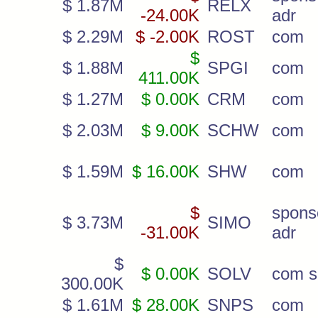
$ 1.87M
RELX
-24.00K
adr
$ 2.29M
$ -2.00K
ROST
com
$
$ 1.88M
SPGI
com
411.00K
$ 1.27M
$ 0.00K
CRM
com
$ 2.03M
$ 9.00K
SCHW
com
$ 1.59M
$ 16.00K
SHW
com
$
spons
$ 3.73M
SIMO
-31.00K
adr
$
$ 0.00K
SOLV
com s
300.00K
$ 1.61M
$ 28.00K
SNPS
com