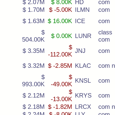
$ 2.07M
$ 8.00K
HD
com
$ 1.70M
$ -5.00K
ILMN
com
$ 1.63M
$ 16.00K
ICE
com
$
clas
$ 0.00K
LUNR
504.00K
com
$
$ 3.35M
JNJ
com
-112.00K
$ 3.32M
$ -2.85M
KLAC
com 
$
$
KNSL
com
993.00K
-49.00K
$
$ 2.12M
KRYS
com
-13.00K
$ 2.18M
$ -1.82M
LRCX
com 
$ 2.24M
$ -8.00K
LLY
com