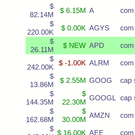
$
$ 6.15M
A
com
82.14M
$
$ 0.00K
AGYS
com
220.00K
$
$ NEW
APD
com
26.11M
$
$ -1.00K
ALRM
com
242.00K
$
$ 2.55M
GOOG
cap 
13.86M
$
$
GOOGL
cap 
144.35M
22.30M
$
$
AMZN
com
162.68M
30.00M
$
$ 16.00K
AEE
com