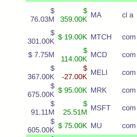
$
$
MA
cl a
76.03M
359.00K
$
$ 19.00K
MTCH
com
301.00K
$
$ 7.75M
MCD
com
114.00K
$
$
MELI
com
367.00K
-27.00K
$
$ 95.00K
MRK
com
675.00K
$
$
MSFT
com
91.11M
25.51M
$
$ 75.00K
MU
com
605.00K