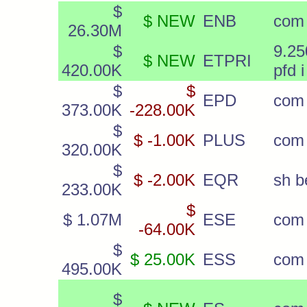
$
$ NEW
ENB
com
26.30M
$
9.2
$ NEW
ETPRI
420.00K
pfd i
$
$
EPD
com
373.00K
-228.00K
$
$ -1.00K
PLUS
com
320.00K
$
$ -2.00K
EQR
sh b
233.00K
$
$ 1.07M
ESE
com
-64.00K
$
$ 25.00K
ESS
com
495.00K
$