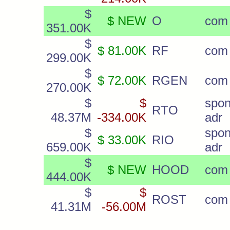
$
$ NEW
O
com
351.00K
$
$ 81.00K
RF
com
299.00K
$
$ 72.00K
RGEN
com
270.00K
$
$
spon
RTO
48.37M
-334.00K
adr
$
spon
$ 33.00K
RIO
659.00K
adr
$
$ NEW
HOOD
com 
444.00K
$
$
ROST
com
41.31M
-56.00M