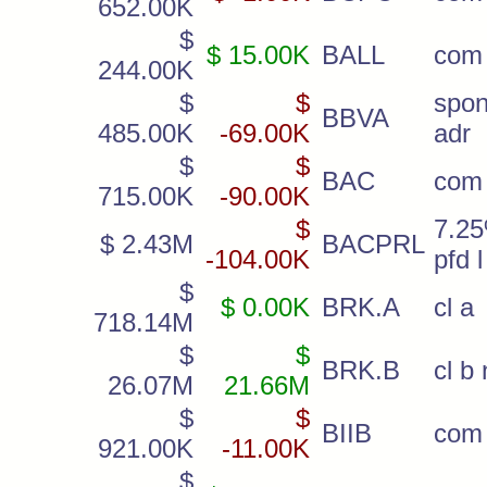
652.00K
$
$ 15.00K
BALL
com
244.00K
$
$
spon
BBVA
485.00K
-69.00K
adr
$
$
BAC
com
715.00K
-90.00K
$
7.2
$ 2.43M
BACPRL
-104.00K
pfd l
$
$ 0.00K
BRK.A
cl a
718.14M
$
$
BRK.B
cl b
26.07M
21.66M
$
$
BIIB
com
921.00K
-11.00K
$