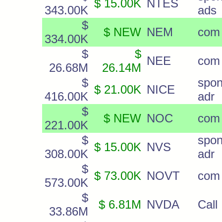
$ 15.00K
NTES
343.00K
ads
$
$ NEW
NEM
com
334.00K
$
$
NEE
com
26.68M
26.14M
$
spon
$ 21.00K
NICE
416.00K
adr
$
$ NEW
NOC
com
221.00K
$
spon
$ 15.00K
NVS
308.00K
adr
$
$ 73.00K
NOVT
com
573.00K
$
$ 6.81M
NVDA
Call
33.86M