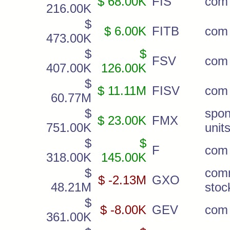
$ 68.00K
FIS
com
216.00K
$
$ 6.00K
FITB
com
473.00K
$
$
FSV
com
407.00K
126.00K
$
$ 11.11M
FISV
com
60.77M
$
spo
$ 23.00K
FMX
751.00K
unit
$
$
F
com
318.00K
145.00K
$
com
$ -2.13M
GXO
48.21M
stoc
$
$ -8.00K
GEV
com
361.00K