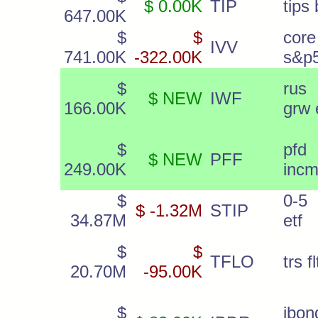
$ 0.00K
TIP
tips 
647.00K
$
$
core
IVV
741.00K
-322.00K
s&p5
$
rus
$ NEW
IWF
166.00K
grw 
$
pf
$ NEW
PFF
249.00K
incm
$
0-5 
$ -1.32M
STIP
34.87M
etf
$
$
TFLO
trs f
20.70M
-95.00K
$
ibon