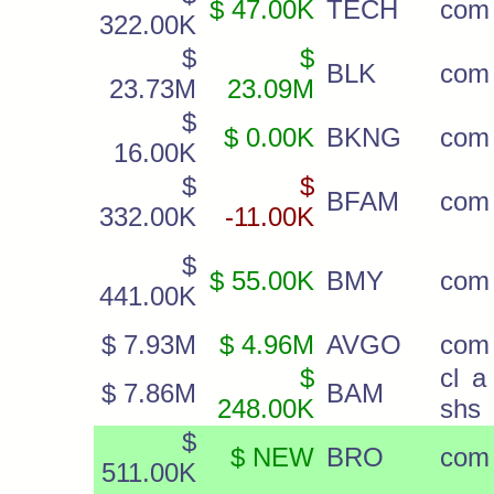
$ 47.00K
TECH
com
322.00K
$
$
BLK
com
23.73M
23.09M
$
$ 0.00K
BKNG
com
16.00K
$
$
BFAM
com
332.00K
-11.00K
$
$ 55.00K
BMY
com
441.00K
$ 7.93M
$ 4.96M
AVGO
com
$
cl a
$ 7.86M
BAM
248.00K
shs
$
$ NEW
BRO
com
511.00K