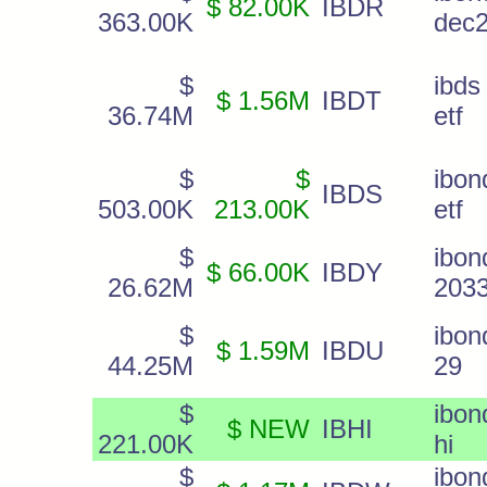
$ 82.00K
IBDR
363.00K
dec
$
ibd
$ 1.56M
IBDT
36.74M
etf
$
$
ibo
IBDS
503.00K
213.00K
etf
$
ibo
$ 66.00K
IBDY
26.62M
203
$
ibo
$ 1.59M
IBDU
44.25M
29
$
ibon
$ NEW
IBHI
221.00K
hi
$
ibo