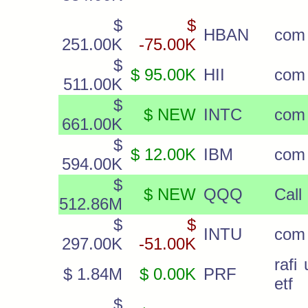
$
$
HBAN
com
251.00K
-75.00K
$
$ 95.00K
HII
com
511.00K
$
$ NEW
INTC
com
661.00K
$
$ 12.00K
IBM
com
594.00K
$
$ NEW
QQQ
Call
512.86M
$
$
INTU
com
297.00K
-51.00K
rafi
$ 1.84M
$ 0.00K
PRF
etf
$