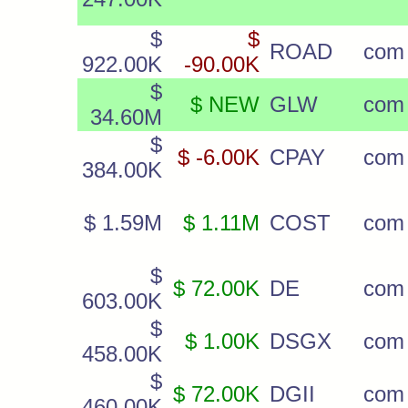
$
$
ROAD
com 
922.00K
-90.00K
$
$ NEW
GLW
com
34.60M
$
$ -6.00K
CPAY
com
384.00K
$ 1.59M
$ 1.11M
COST
com
$
$ 72.00K
DE
com
603.00K
$
$ 1.00K
DSGX
com
458.00K
$
$ 72.00K
DGII
com
460.00K