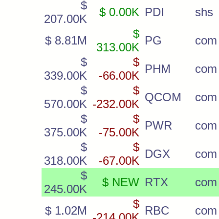
$
$ 0.00K
PDI
shs
207.00K
$
$ 8.81M
PG
com
313.00K
$
$
PHM
com
339.00K
-66.00K
$
$
QCOM
com
570.00K
-232.00K
$
$
PWR
com
375.00K
-75.00K
$
$
DGX
com
318.00K
-67.00K
$
$ NEW
RTX
com
245.00K
$
$ 1.02M
RBC
com
-214.00K