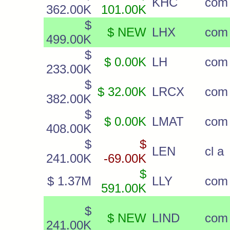
KHC
com
362.00K
101.00K
$
$ NEW
LHX
com
499.00K
$
$ 0.00K
LH
com
233.00K
$
$ 32.00K
LRCX
com
382.00K
$
$ 0.00K
LMAT
com
408.00K
$
$
LEN
cl a
241.00K
-69.00K
$
$ 1.37M
LLY
com
591.00K
$
$ NEW
LIND
com
241.00K