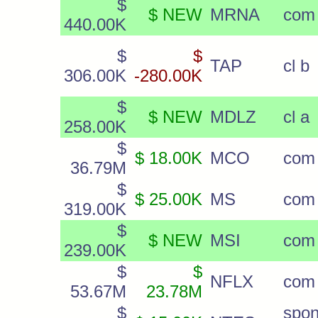
$
$ NEW
MRNA
com
440.00K
$
$
TAP
cl b
306.00K
-280.00K
$
$ NEW
MDLZ
cl a
258.00K
$
$ 18.00K
MCO
com
36.79M
$
$ 25.00K
MS
com
319.00K
$
$ NEW
MSI
com
239.00K
$
$
NFLX
com
53.67M
23.78M
$
spon