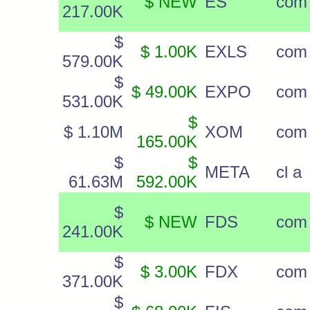
$ NEW
ES
com
217.00K
$
$ 1.00K
EXLS
com
579.00K
$
$ 49.00K
EXPO
com
531.00K
$
$ 1.10M
XOM
com
165.00K
$
$
META
cl a
61.63M
592.00K
$
$ NEW
FDS
com
241.00K
$
$ 3.00K
FDX
com
371.00K
$