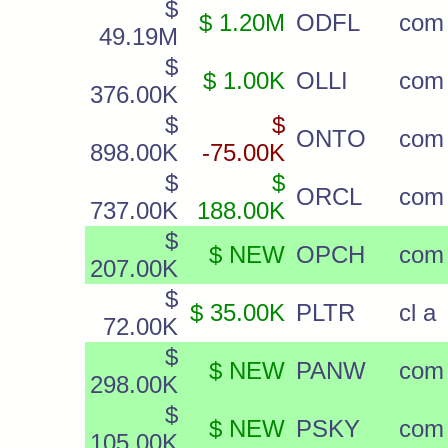
$
$ 1.20M
ODFL
com
49.19M
$
$ 1.00K
OLLI
com
376.00K
$
$
ONTO
com
898.00K
-75.00K
$
$
ORCL
com
737.00K
188.00K
$
$ NEW
OPCH
com
207.00K
$
$ 35.00K
PLTR
cl a
72.00K
$
$ NEW
PANW
com
298.00K
$
$ NEW
PSKY
com 
105.00K