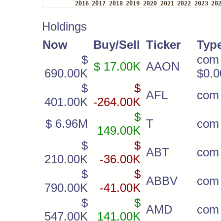
Holdings
Now
Buy/Sell
Ticker
Typ
$
co
$ 17.00K
AAON
690.00K
$0.0
$
$
AFL
com
401.00K
-264.00K
$
$ 6.96M
T
com
149.00K
$
$
ABT
com
210.00K
-36.00K
$
$
ABBV
com
790.00K
-41.00K
$
$
AMD
com
547.00K
141.00K