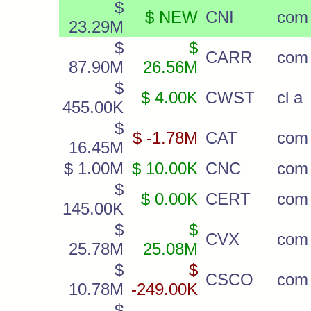
$
$ NEW
CNI
com
23.29M
$
$
CARR
com
87.90M
26.56M
$
$ 4.00K
CWST
cl a
455.00K
$
$ -1.78M
CAT
com
16.45M
$ 1.00M
$ 10.00K
CNC
com
$
$ 0.00K
CERT
com
145.00K
$
$
CVX
com
25.78M
25.08M
$
$
CSCO
com
10.78M
-249.00K
$