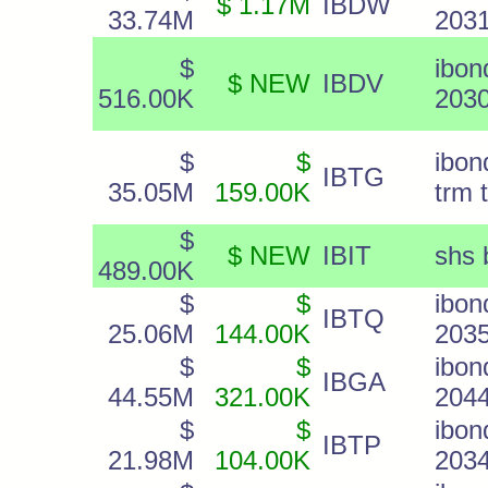
$ 1.17M
IBDW
33.74M
203
$
ibo
$ NEW
IBDV
516.00K
203
$
$
ibo
IBTG
35.05M
159.00K
trm 
$
$ NEW
IBIT
shs 
489.00K
$
$
ibo
IBTQ
25.06M
144.00K
203
$
$
ibo
IBGA
44.55M
321.00K
204
$
$
ibo
IBTP
21.98M
104.00K
203