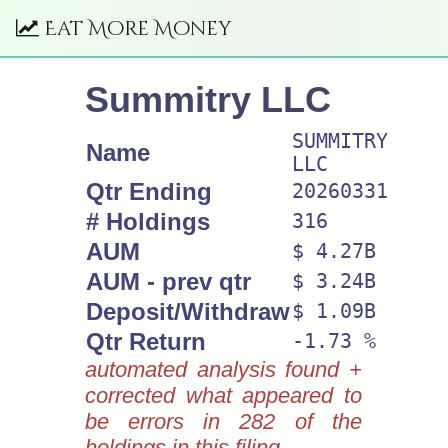
Eat More Money
Summitry LLC
SUMMITRY
Name
LLC
Qtr Ending
20260331
# Holdings
316
AUM
$ 4.27B
AUM - prev qtr
$ 3.24B
Deposit/Withdraw
$ 1.09B
Qtr Return
-1.73 %
automated analysis found +
corrected what appeared to
be errors in 282 of the
holdings in this filing