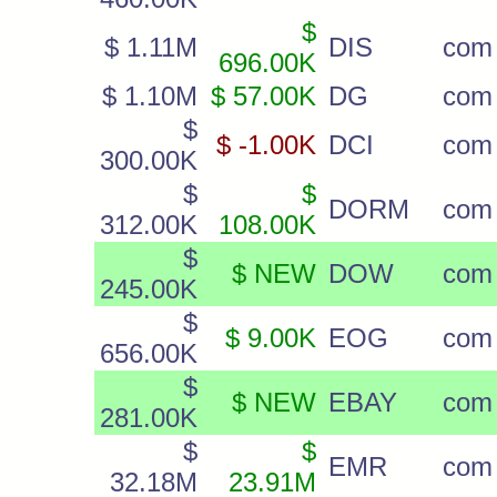
$
$ 1.11M
DIS
com
696.00K
$ 1.10M
$ 57.00K
DG
com
$
$ -1.00K
DCI
com
300.00K
$
$
DORM
com
312.00K
108.00K
$
$ NEW
DOW
com
245.00K
$
$ 9.00K
EOG
com
656.00K
$
$ NEW
EBAY
com
281.00K
$
$
EMR
com
32.18M
23.91M