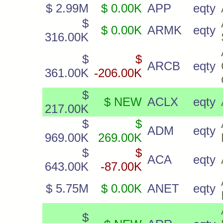
$ 2.99M
$ 0.00K
APP
eqty
$
$ 0.00K
ARMK
eqty
316.00K
$
$
ARCB
eqty
361.00K
-206.00K
$
$ NEW
ACLX
eqty
217.00K
$
$
ADM
eqty
969.00K
269.00K
$
$
ACA
eqty
643.00K
-87.00K
$ 5.75M
$ 0.00K
ANET
eqty
$