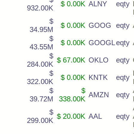
$ 0.00K
ALNY
eqty
932.00K
$
$ 0.00K
GOOG
eqty
34.95M
$
$ 0.00K
GOOGL
eqty
43.55M
$
$ 67.00K
OKLO
eqty
284.00K
$
$ 0.00K
KNTK
eqty
322.00K
$
$
AMZN
eqty
39.72M
338.00K
$
$ 20.00K
AAL
eqty
299.00K