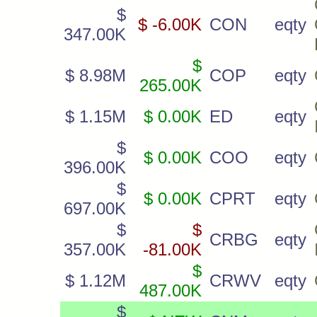
$
$ -6.00K
CON
eqty
347.00K
$
$ 8.98M
COP
eqty
265.00K
$ 1.15M
$ 0.00K
ED
eqty
$
$ 0.00K
COO
eqty
396.00K
$
$ 0.00K
CPRT
eqty
697.00K
$
$
CRBG
eqty
357.00K
-81.00K
$
$ 1.12M
CRWV
eqty
487.00K
$