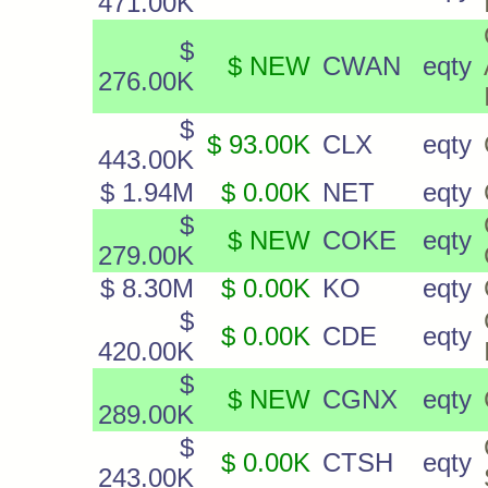
471.00K
$
$ NEW
CWAN
eqty
276.00K
$
$ 93.00K
CLX
eqty
443.00K
$ 1.94M
$ 0.00K
NET
eqty
$
$ NEW
COKE
eqty
279.00K
$ 8.30M
$ 0.00K
KO
eqty
$
$ 0.00K
CDE
eqty
420.00K
$
$ NEW
CGNX
eqty
289.00K
$
$ 0.00K
CTSH
eqty
243.00K