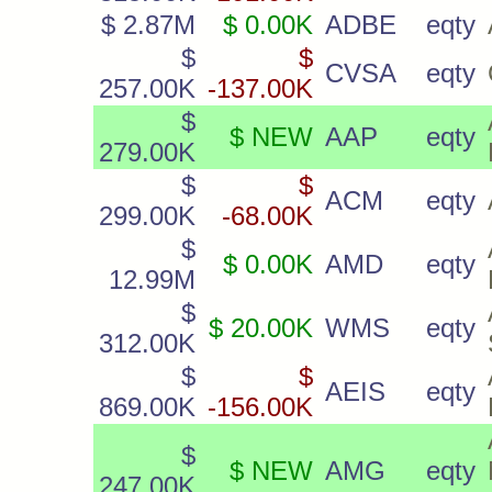
$ 2.87M
$ 0.00K
ADBE
eqty
$
$
CVSA
eqty
257.00K
-137.00K
$
$ NEW
AAP
eqty
279.00K
$
$
ACM
eqty
299.00K
-68.00K
$
$ 0.00K
AMD
eqty
12.99M
$
$ 20.00K
WMS
eqty
312.00K
$
$
AEIS
eqty
869.00K
-156.00K
$
$ NEW
AMG
eqty
247.00K