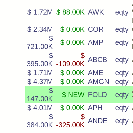
$ 1.72M
$ 88.00K
AWK
eqty
$ 2.34M
$ 0.00K
COR
eqty
$
$ 0.00K
AMP
eqty
721.00K
$
$
ABCB
eqty
395.00K
-109.00K
$ 1.71M
$ 0.00K
AME
eqty
$ 4.37M
$ 0.00K
AMGN
eqty
$
$ NEW
FOLD
eqty
147.00K
$ 4.01M
$ 0.00K
APH
eqty
$
$
ANDE
eqty
384.00K
-325.00K