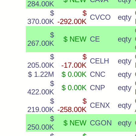
284.00K
$
$
CVCO
eqty
370.00K
-292.00K
$
$ NEW
CE
eqty
267.00K
$
$
CELH
eqty
205.00K
-17.00K
$ 1.22M
$ 0.00K
CNC
eqty
$
$ 0.00K
CNP
eqty
422.00K
$
$
CENX
eqty
219.00K
-258.00K
$
$ NEW
CGON
eqty
250.00K