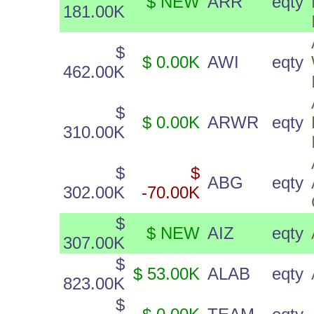
$ NEW
ARR
eqty
181.00K
$
$ 0.00K
AWI
eqty
462.00K
$
$ 0.00K
ARWR
eqty
310.00K
$
$
ABG
eqty
302.00K
-70.00K
$
$ NEW
AIZ
eqty
307.00K
$
$ 53.00K
ALAB
eqty
823.00K
$