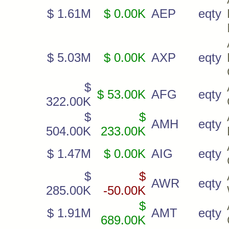
$ 1.61M
$ 0.00K
AEP
eqty
$ 5.03M
$ 0.00K
AXP
eqty
$
$ 53.00K
AFG
eqty
322.00K
$
$
AMH
eqty
504.00K
233.00K
$ 1.47M
$ 0.00K
AIG
eqty
$
$
AWR
eqty
285.00K
-50.00K
$
$ 1.91M
AMT
eqty
689.00K