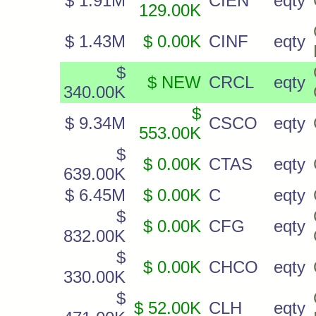
$ 1.91M
CIEN
eqty
129.00K
$ 1.43M
$ 0.00K
CINF
eqty
$
$ NEW
CRCL
eqty
340.00K
$
$ 9.34M
CSCO
eqty
553.00K
$
$ 0.00K
CTAS
eqty
639.00K
$ 6.45M
$ 0.00K
C
eqty
$
$ 0.00K
CFG
eqty
832.00K
$
$ 0.00K
CHCO
eqty
330.00K
$
$ 52.00K
CLH
eqty