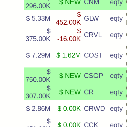
$ NEW
CNM
eqty
296.00K
$
$ 5.33M
GLW
eqty
-452.00K
$
$
CRVL
eqty
375.00K
-16.00K
$ 7.29M
$ 1.62M
COST
eqty
$
$ NEW
CSGP
eqty
750.00K
$
$ NEW
CR
eqty
307.00K
$ 2.86M
$ 0.00K
CRWD
eqty
$
$ 0.00K
CCK
eqty