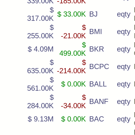
339.00K
-185.00K
$
$ 33.00K
BJ
eqty
317.00K
$
$
BMI
eqty
255.00K
-21.00K
$
$ 4.09M
BKR
eqty
499.00K
$
$
BCPC
eqty
635.00K
-214.00K
$
$ 0.00K
BALL
eqty
561.00K
$
$
BANF
eqty
284.00K
-34.00K
$ 9.13M
$ 0.00K
BAC
eqty