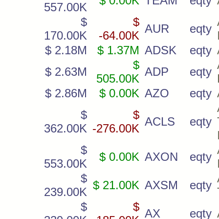
$ 0.00K
TEAM
eqty
557.00K
$
$
AUR
eqty
170.00K
-64.00K
$ 2.18M
$ 1.37M
ADSK
eqty
$
$ 2.63M
ADP
eqty
505.00K
$ 2.86M
$ 0.00K
AZO
eqty
$
$
ACLS
eqty
362.00K
-276.00K
$
$ 0.00K
AXON
eqty
553.00K
$
$ 21.00K
AXSM
eqty
239.00K
$
$
AX
eqty