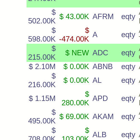
$
$ 43.00K
AFRM
eqty
502.00K
$
$
A
eqty
598.00K
-474.00K
$
$ NEW
ADC
eqty
215.00K
$ 2.10M
$ 0.00K
ABNB
eqty
$
$ 0.00K
AL
eqty
216.00K
$
$ 1.15M
APD
eqty
280.00K
$
$ 69.00K
AKAM
eqty
495.00K
$
$
ALB
eqty
708.00K
103.00K