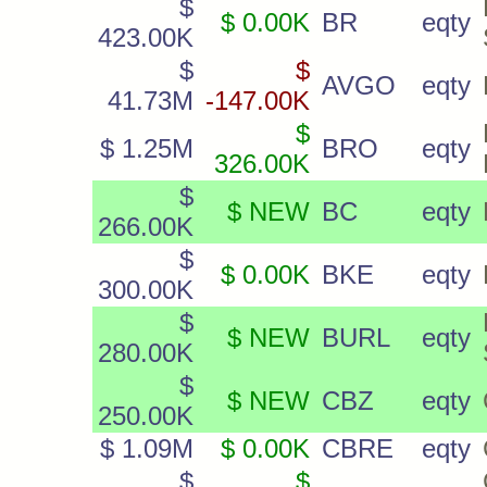
$
$ 0.00K
BR
eqty
423.00K
$
$
AVGO
eqty
41.73M
-147.00K
$
$ 1.25M
BRO
eqty
326.00K
$
$ NEW
BC
eqty
266.00K
$
$ 0.00K
BKE
eqty
300.00K
$
$ NEW
BURL
eqty
280.00K
$
$ NEW
CBZ
eqty
250.00K
$ 1.09M
$ 0.00K
CBRE
eqty
$
$