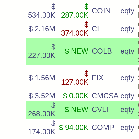
$
$
COIN
eqty
534.00K
287.00K
$
$ 2.16M
CL
eqty
-374.00K
$
$ NEW
COLB
eqty
227.00K
$
$ 1.56M
FIX
eqty
-127.00K
$ 3.52M
$ 0.00K
CMCSA
eqty
$
$ NEW
CVLT
eqty
268.00K
$
$ 94.00K
COMP
eqty
174.00K