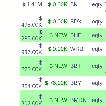
$ 4.41M
$ 0.00K
BK
eqty
$
$ 0.00K
BDX
eqty
498.00K
$
$ NEW
BHE
eqty
285.00K
$
$ 0.00K
WRB
eqty
987.00K
$
$ NEW
BBT
eqty
223.00K
$
$ 76.00K
BBY
eqty
364.00K
$
$ NEW
BMRN
eqty
302.00K