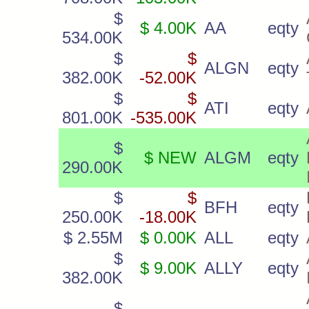
$
$ 4.00K
AA
eqty
534.00K
$
$
ALGN
eqty
382.00K
-52.00K
$
$
ATI
eqty
801.00K
-535.00K
$
$ NEW
ALGM
eqty
290.00K
$
$
BFH
eqty
250.00K
-18.00K
$ 2.55M
$ 0.00K
ALL
eqty
$
$ 9.00K
ALLY
eqty
382.00K
$