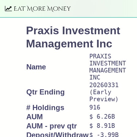
Eat More Money
Praxis Investment
Management Inc
PRAXIS
INVESTMENT
Name
MANAGEMENT
INC
20260331
Qtr Ending
(Early
Preview)
# Holdings
916
AUM
$ 6.26B
AUM - prev qtr
$ 8.91B
Deposit/Withdraw
$ -3.99B