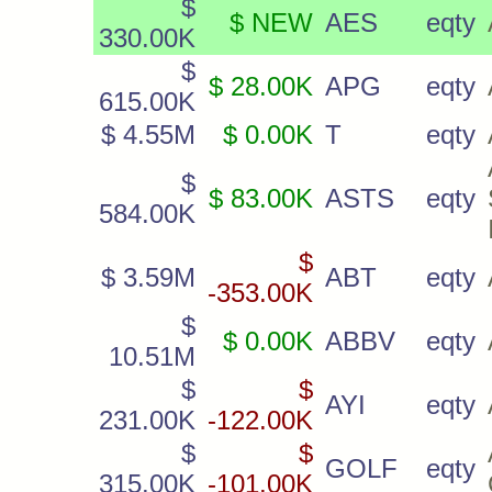
$
$ NEW
AES
eqty
330.00K
$
$ 28.00K
APG
eqty
615.00K
$ 4.55M
$ 0.00K
T
eqty
$
$ 83.00K
ASTS
eqty
584.00K
$
$ 3.59M
ABT
eqty
-353.00K
$
$ 0.00K
ABBV
eqty
10.51M
$
$
AYI
eqty
231.00K
-122.00K
$
$
GOLF
eqty
315.00K
-101.00K