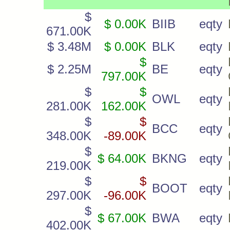
$
$ 0.00K
BIIB
eqty
671.00K
$ 3.48M
$ 0.00K
BLK
eqty
$
$ 2.25M
BE
eqty
797.00K
$
$
OWL
eqty
281.00K
162.00K
$
$
BCC
eqty
348.00K
-89.00K
$
$ 64.00K
BKNG
eqty
219.00K
$
$
BOOT
eqty
297.00K
-96.00K
$
$ 67.00K
BWA
eqty
402.00K