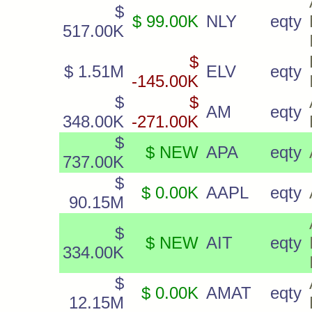
$
$ 99.00K
NLY
eqty
517.00K
$
$ 1.51M
ELV
eqty
-145.00K
$
$
AM
eqty
348.00K
-271.00K
$
$ NEW
APA
eqty
737.00K
$
$ 0.00K
AAPL
eqty
90.15M
$
$ NEW
AIT
eqty
334.00K
$
$ 0.00K
AMAT
eqty
12.15M