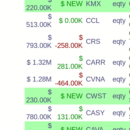
$ NEW
KMX
eqty
220.00K
$
$ 0.00K
CCL
eqty
513.00K
$
$
CRS
eqty
793.00K
-258.00K
$
$ 1.32M
CARR
eqty
281.00K
$
$ 1.28M
CVNA
eqty
-464.00K
$
$ NEW
CWST
eqty
230.00K
$
$
CASY
eqty
780.00K
131.00K
$
$ NEW
CAVA
eqty