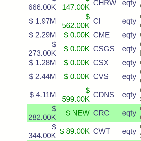
CHRW
eqty
666.00K
147.00K
$
$ 1.97M
CI
eqty
562.00K
$ 2.29M
$ 0.00K
CME
eqty
$
$ 0.00K
CSGS
eqty
273.00K
$ 1.28M
$ 0.00K
CSX
eqty
$ 2.44M
$ 0.00K
CVS
eqty
$
$ 4.11M
CDNS
eqty
599.00K
$
$ NEW
CRC
eqty
282.00K
$
$ 89.00K
CWT
eqty
344.00K