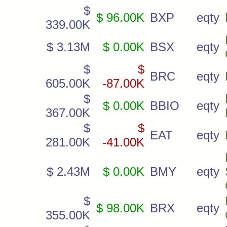
$
$ 96.00K
BXP
eqty
339.00K
$ 3.13M
$ 0.00K
BSX
eqty
$
$
BRC
eqty
605.00K
-87.00K
$
$ 0.00K
BBIO
eqty
367.00K
$
$
EAT
eqty
281.00K
-41.00K
$ 2.43M
$ 0.00K
BMY
eqty
$
$ 98.00K
BRX
eqty
355.00K