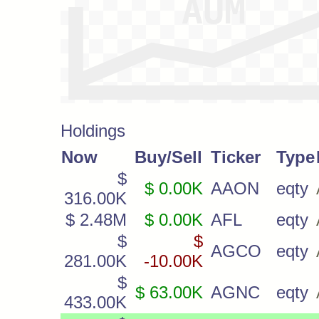
Holdings
Now
Buy/Sell
Ticker
Type
$
$ 0.00K
AAON
eqty
316.00K
$ 2.48M
$ 0.00K
AFL
eqty
$
$
AGCO
eqty
281.00K
-10.00K
$
$ 63.00K
AGNC
eqty
433.00K