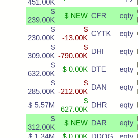
451.00K
$
$ NEW
CFR
eqty
239.00K
$
$
CYTK
eqty
230.00K
-13.00K
$
$
DHI
eqty
309.00K
-790.00K
$
$ 0.00K
DTE
eqty
632.00K
$
$
DAN
eqty
285.00K
-212.00K
$
$ 5.57M
DHR
eqty
627.00K
$
$ NEW
DAR
eqty
312.00K
$ 1.34M
$ 0.00K
DDOG
eqty